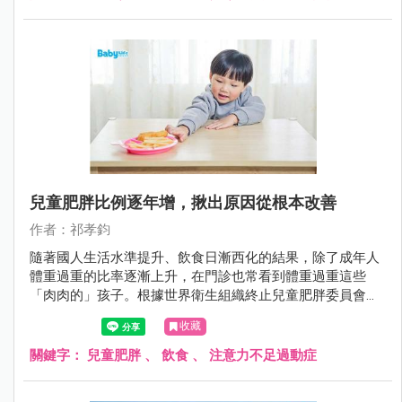
兒童肥胖比例逐年增，揪出原因從根本改善
作者：祁孝鈞
隨著國人生活水準提升、飲食日漸西化的結果，除了成年人
體重過重的比率逐漸上升，在門診也常看到體重過重這些
「肉肉的」孩子。根據世界衛生組織終止兒童肥胖委員會指
出， 全球過重或肥胖嬰幼兒 (0 至 5 歲 ) 人口，從 1990 年的
收藏
3,200 萬人增加到 2016 年的 4,100 萬人。而我國2017年依據
教育部學童體位資料顯示，國小學童肥胖比率也高達 14.6% (
關鍵字：
兒童肥胖
、
飲食
、
注意力不足過動症
男童 17.0%、女童 12.0%) ；而國中生肥胖比率更有 16.9% (
男生 20.0%、女生 13.4%)。