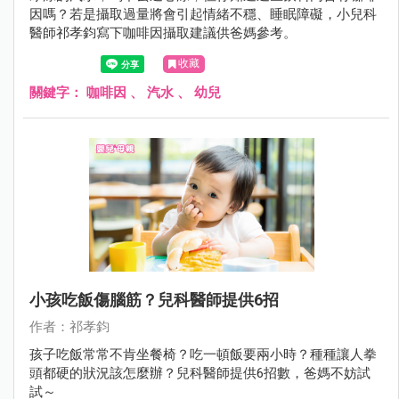
因嗎？若是攝取過量將會引起情緒不穩、睡眠障礙，小兒科
醫師祁孝鈞寫下咖啡因攝取建議供爸媽參考。
收藏
關鍵字：
咖啡因
、
汽水
、
幼兒
小孩吃飯傷腦筋？兒科醫師提供6招
作者：祁孝鈞
孩子吃飯常常不肯坐餐椅？吃一頓飯要兩小時？種種讓人拳
頭都硬的狀況該怎麼辦？兒科醫師提供6招數，爸媽不妨試
試～