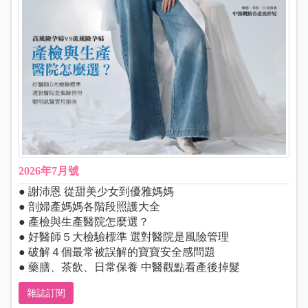
2026年7月號
● 謝沛恩 從甜美少女到優雅媽媽
● 剖婦產媽媽各階段照護大全
● 產檢與生產醫院怎麼選？
● 好醫師５大檢驗標準 選對醫院是風險管理
● 破解４個最常被誤解的寶寶安全感問題
● 藥膳、茶飲、日常保養 中醫觀點看產後掉髮
雜誌訂閱