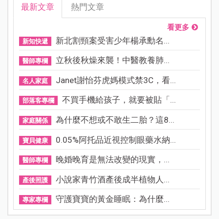
最新文章
熱門文章
看更多
新北割頸案受害少年楊承勳名...
新知快遞
立秋後秋燥來襲！中醫教養肺...
醫師專欄
Janet謝怡芬虎媽模式禁3C，看...
名人家庭
不買手機給孩子，就要被貼「...
部落客專欄
為什麼不想或不敢生二胎？這8...
家庭關係
0.05%阿托品近視控制眼藥水納...
寶貝健康
晚婚晚育是無法改變的現實，...
醫師專欄
小說家青竹酒產後成半植物人...
產後照護
守護寶寶的黃金睡眠：為什麼...
專家專欄