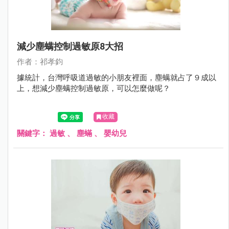
減少塵螨控制過敏原8大招
作者：祁孝鈞
據統計，台灣呼吸道過敏的小朋友裡面，塵螨就占了９成以
上，想減少塵螨控制過敏原，可以怎麼做呢？
收藏
關鍵字：
過敏
、
塵蟎
、
嬰幼兒