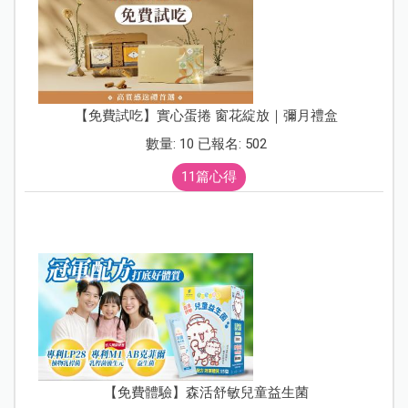
【免費試吃】實心蛋捲 窗花綻放｜彌月禮盒
數量: 10 已報名: 502
11篇心得
【免費體驗】森活舒敏兒童益生菌