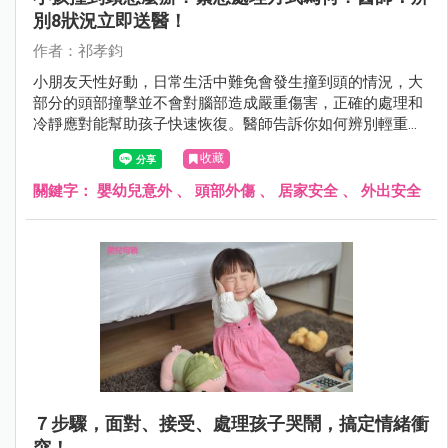
別8狀況立即送醫！
作者：祁孝鈞
小朋友天性好動，日常生活中難免會發生撞到頭的情況，大
部分的頭部撞擊並不會對腦部造成嚴重傷害，正確的處理和
冷靜應對能幫助孩子快速恢復。醫師告訴你如何辨別輕重傷
害？何時應帶孩子立即就醫？
收藏
關鍵字：
嬰幼兒意外
、
頭部外傷
、
居家安全
、
外出安全
７步驟，面對、接受、處理孩子哭鬧，搞定情緒衝
突！