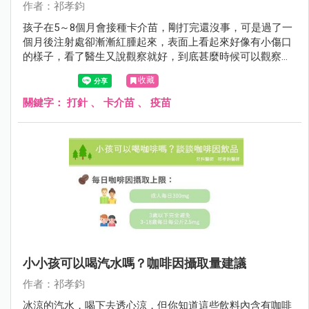
作者：祁孝鈞
孩子在5～8個月會接種卡介苗，剛打完還沒事，可是過了一
個月後注射處卻漸漸紅腫起來，表面上看起來好像有小傷口
的樣子，看了醫生又說觀察就好，到底甚麼時候可以觀察？
甚麼時候需要治療？觀察期間要注意甚麼？我們一起來看看
收藏
該怎麼辦。
關鍵字：
打針
、
卡介苗
、
疫苗
小小孩可以喝汽水嗎？咖啡因攝取量建議
作者：祁孝鈞
冰涼的汽水，喝下去透心涼，但你知道這些飲料內含有咖啡