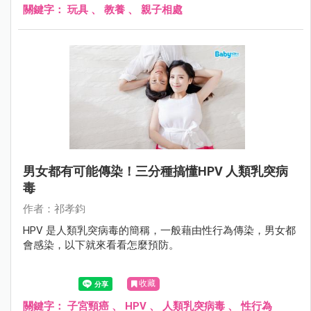
具。
關鍵字：
玩具
、
教養
、
親子相處
男女都有可能傳染！三分種搞懂HPV 人類乳突病
毒
作者：祁孝鈞
HPV 是人類乳突病毒的簡稱，一般藉由性行為傳染，男女都
會感染，以下就來看看怎麼預防。
收藏
關鍵字：
子宮頸癌
、
HPV
、
人類乳突病毒
、
性行為