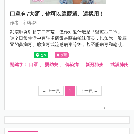
口罩有7大類，你可以這麼選、這樣用！
作者：祁孝鈞
武漢肺炎引起了口罩荒，但你知道什麼是「醫療型口罩」
嗎？日常生活中有許多病毒是藉由飛沫傳染，比如說一般感
冒的鼻病毒、腺病毒或流感病毒等等，甚至腸病毒和輪狀或
諾羅病毒在初期病毒量高時，都有可能藉由呼吸道傳染，我
收藏
們戴口罩的目的，就是為了減少這類被飛沫傳染的機會。
關鍵字：
口罩
、
嬰幼兒
、
傳染病
、
新冠肺炎
、
武漢肺炎
←
上一頁
1
下一頁
→
;