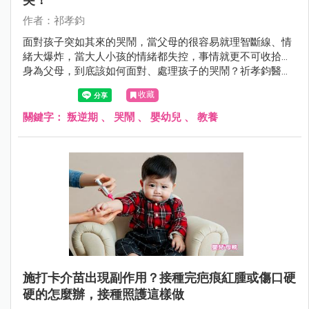
作者：祁孝鈞
面對孩子突如其來的哭鬧，當父母的很容易就理智斷線、情
緒大爆炸，當大人小孩的情緒都失控，事情就更不可收拾...
身為父母，到底該如何面對、處理孩子的哭鬧？祈孝鈞醫師
整理了7步驟，爸媽們可以試試看。
收藏
關鍵字：
叛逆期
、
哭鬧
、
嬰幼兒
、
教養
施打卡介苗出現副作用？接種完疤痕紅腫或傷口硬
硬的怎麼辦，接種照護這樣做