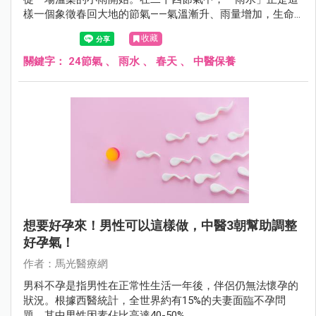
樣一個象徵春回大地的節氣——氣溫漸升、雨量增加，生命
開始流動，但濕寒仍未散去。此時若能順應天時調養身體、
收藏
安定情緒，不僅有助於健康，更能為一整年的元氣打下基
礎。
關鍵字：
24節氣
、
雨水
、
春天
、
中醫保養
想要好孕來！男性可以這樣做，中醫3朝幫助調整
好孕氣！
作者：馬光醫療網
男科不孕是指男性在正常性生活一年後，伴侶仍無法懷孕的
狀況。根據西醫統計，全世界約有15%的夫妻面臨不孕問
題，其中男性因素佔比高達40-50%。