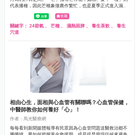
代表播種，因此芒種象徵農作繁忙，也是夏季正式進入濕熱
階段的重要節氣。
收藏
關鍵字：
24節氣
、
芒種
、
濕熱困脾
、
養生茶飲
、
養生
穴道
相由心生，面相與心血管有關聯嗎？心血管保健，
中醫師教你如何養好「心」！
作者：馬光醫療網
每每看到新聞媒體報導有民眾因為心血管問題送醫救治都不
勝唏噓，要如何把握黃金救援期，或是提早發現症候來避免