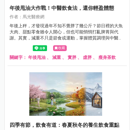
年後甩油大作戰！中醫飲食法，還你輕盈體態
作者：馬光醫療網
年後上秤，才發現過年不知不覺胖了幾公斤？節日裡的大魚
大肉、甜點零食雖令人開心，但也可能悄悄打亂脾胃與代
謝。其實，減重不只是節食或運動，掌握體質調理與中醫智
慧，同樣能讓身體輕盈、健康回歸。跟著醫師，一起學習年
收藏
後甩油的中醫妙招，從飲食、茶飲到穴位按摩，逐步恢復身
體平衡，輕盈自然到來！
關鍵字：
年後甩油
、
減重
、
實胖
、
虛胖
、
瘦身茶飲
四季有節，飲食有道：春夏秋冬的養生飲食重點