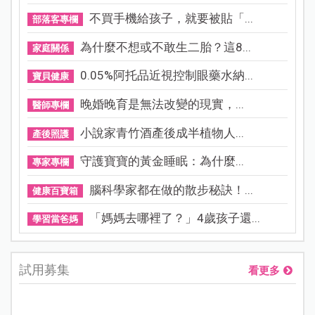
不買手機給孩子，就要被貼「...
部落客專欄
為什麼不想或不敢生二胎？這8...
家庭關係
0.05%阿托品近視控制眼藥水納...
寶貝健康
晚婚晚育是無法改變的現實，...
醫師專欄
小說家青竹酒產後成半植物人...
產後照護
守護寶寶的黃金睡眠：為什麼...
專家專欄
腦科學家都在做的散步秘訣！...
健康百寶箱
「媽媽去哪裡了？」4歲孩子還...
學習當爸媽
試用募集
看更多