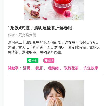
1茶飲4穴道，清明這樣養肝解春睏
作者：馬光醫療網
清明是二十四節氣中的第五個節氣，約在每年4月4日至6日
之間，古人以「春分後十五日為清明」界定此時節，意指天
氣清朗、景物明淨、萬物潔齊而生。
收藏
關鍵字：
清明
、
養肝
、
穩情緒
、
玫瑰花茶
、
穴道按摩