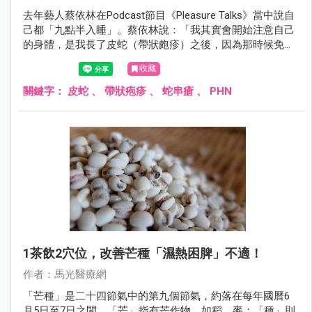
去年藝人蔡依林在Podcast節目《Pleasure Talks》當中說自
己都「九點半入睡」。蔡依林說：「我其實會開始注意自己
的身體，是我長了皮蛇（帶狀皰疹）之後，因為那時候免疫
力下降，之前幾乎每天熬夜，而從那時開始，我就發現自己
收藏
的身體不能這樣搞。」
關鍵字：
皮蛇
、
帶狀疱疹
、
蛇串瘡
、
PHN
1茶飲2穴位，改善芒種「濕熱困脾」不適！
作者：馬光醫療網
「芒種」是二十四節氣中的第九個節氣，約落在每年國曆6
月5日至7日之間。「芒」指有芒作物，如稻、麥；「種」則