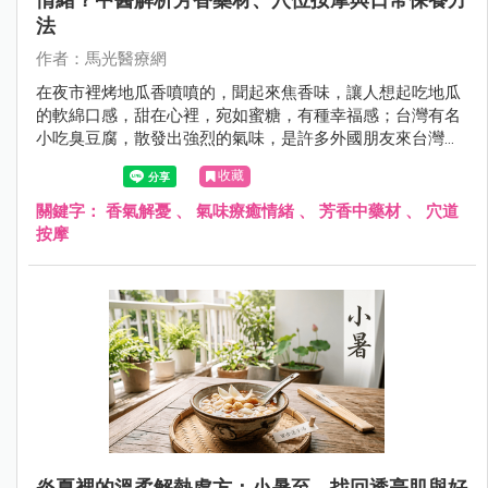
法
作者：馬光醫療網
在夜市裡烤地瓜香噴噴的，聞起來焦香味，讓人想起吃地瓜
的軟綿口感，甜在心裡，宛如蜜糖，有種幸福感；台灣有名
小吃臭豆腐，散發出強烈的氣味，是許多外國朋友來台灣想
要或是必挑戰的食物，不管它究竟是香？還是臭？都是讓人
收藏
食指大動的特色美食。
關鍵字：
香氣解憂
、
氣味療癒情緒
、
芳香中藥材
、
穴道
按摩
炎夏裡的溫柔解熱處方：小暑至，找回透亮肌與好