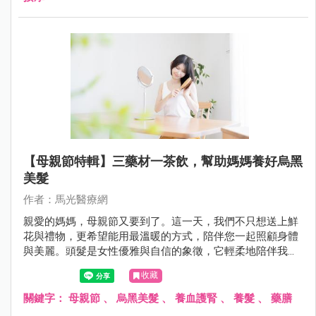
【母親節特輯】三藥材一茶飲，幫助媽媽養好烏黑
美髮
作者：馬光醫療網
親愛的媽媽，母親節又要到了。這一天，我們不只想送上鮮
花與禮物，更希望能用最溫暖的方式，陪伴您一起照顧身體
與美麗。頭髮是女性優雅與自信的象徵，它輕柔地陪伴我們
走過每一個日子。
收藏
關鍵字：
母親節
、
烏黑美髮
、
養血護腎
、
養髮
、
藥膳