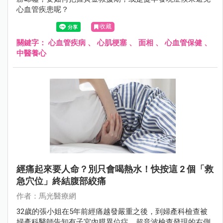
心血管疾患呢？
收藏
關鍵字：
心血管疾病
、
心肌梗塞
、
面相
、
心血管保健
、
中醫養心
經痛起來要人命？別只會喝熱水！快按這 2 個「救
急穴位」終結腹部絞痛
作者：馬光醫療網
32歲的張小姐在5年前經痛越發嚴重之後，到婦產科檢查被
婦產科醫師告知有子宮內膜異位症，超音波檢查發現的右側