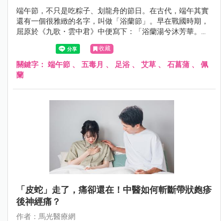
端午節，不只是吃粽子、划龍舟的節日。在古代，端午其實
還有一個很雅緻的名字，叫做「浴蘭節」。早在戰國時期，
屈原於《九歌・雲中君》中便寫下：「浴蘭湯兮沐芳華。」
《大戴禮記》也記載：「五月五日，蓄蘭為沐浴。」可見端
收藏
午以香草沐浴的習俗，至少已流傳兩千年以上。
關鍵字：
端午節
、
五毒月
、
足浴
、
艾草
、
石菖蒲
、
佩
蘭
「皮蛇」走了，痛卻還在！中醫如何斬斷帶狀皰疹
後神經痛？
作者：馬光醫療網