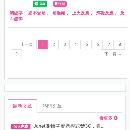
收藏
了？」其實，這通常不是補品的問題，而是您的身體「拒
絕」了這些補給。這在中醫裡有一個專有名詞，叫做——
關鍵字：
虛不受補
、
補過頭
、
上火反應
、
滯礙反應
、
反
「虛不受補」。
向疲勞
←
上一頁
1
2
3
4
5
6
7
8
9
下一頁
→
;
最新文章
熱門文章
看更多
Janet謝怡芬虎媽模式禁3C，看...
名人家庭