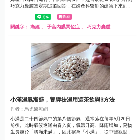
巧克力囊腫需定期追蹤回診，在婦產科醫師的建議下來到中
醫門診求診，希望中醫能幫她緩解行經期的不適症狀，同時
收藏
能讓子宮內膜異位症的嚴重程度降低。
關鍵字：
痛經
、
子宮內膜異位症
、
巧克力囊腫
小滿濕氣漸盛，養脾祛濕用這茶飲與3方法
作者：馬光醫療網
小滿是二十四節氣中的第八個節氣，通常落在每年5月20日
前後。此時氣候逐漸由春入夏，氣溫升高、降雨增加，萬物
生長趨於「將滿未滿」，因此稱為「小滿」。從中醫觀點來
看，小滿的氣候特點是「濕氣漸盛」，濕邪容易困阻脾胃，