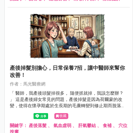
產後掉髮別擔心，日常保養7招，讓中醫師來幫你
改善！
作者：馬光醫療網
「 醫師，我產後頭髮掉很多， 隨便抓就掉，我該怎麼辦 ?
」 這是產後婦女常見的問題，產後掉髮是因為荷爾蒙的改
變，使得在懷孕期處於生長期的毛囊轉變到修止期而脫落，
通常在產後3到6個月開始，半年後會慢慢恢復，此外情緒壓
收藏
力、身心疲勞、氣血虛弱等情形會加劇產後掉髮的情況，如
果產後掉髮持續超過一年或掉髮嚴重 ，就應該尋求中醫師幫
關鍵字：
產後落髮
、
氣血虛弱
、
肝氣鬱結
、
食補
、
穴位
忙調理。
按摩