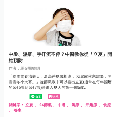
中暑、濕疹、手汗流不停？中醫教你從「立夏」開
始預防
作者：馬光醫療網
「春雨驚春清穀天，夏滿芒夏暑相連， 秋處露秋寒霜降，冬
雪雪冬小大寒。」從節氣歌中可以看出立夏(通常在每年國曆
的5月5號到5月7號)是進入夏天的第一個節氣。
收藏
關鍵字：
立夏
、
24節氣
、
中暑
、
濕疹
、
汗皰疹
、
食療
、
養生