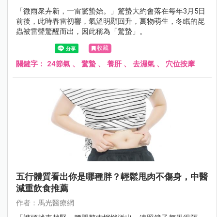
「微雨衆卉新，一雷驚蟄始。」驚蟄大約會落在每年3月5日
前後，此時春雷初響，氣溫明顯回升，萬物萌生，冬眠的昆
蟲被雷聲驚醒而出，因此稱為「驚蟄」。
收藏
關鍵字：
24節氣
、
驚蟄
、
養肝
、
去濕氣
、
穴位按摩
五行體質看出你是哪種胖？輕鬆甩肉不傷身，中醫
減重飲食推薦
作者：馬光醫療網