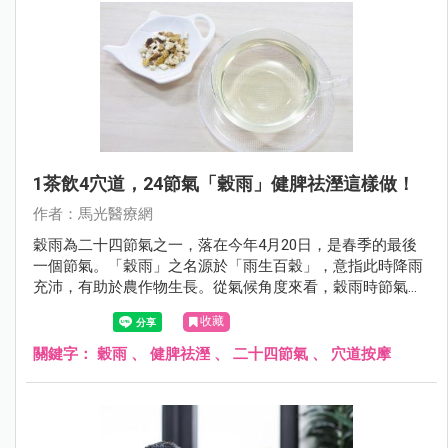
1茶飲4穴道，24節氣「穀雨」健脾祛溼這樣做！
作者：馬光醫療網
穀雨為二十四節氣之一，落在今年4月20日，是春季的最後
一個節氣。「穀雨」之名源於「雨生百穀」，意指此時降雨
充沛，有助於農作物生長。從氣候角度來看，穀雨時節氣溫
逐漸升高，濕氣明顯增加，天地之氣由春季的生發轉向夏季
收藏
的旺盛，是一個「由肝轉脾」的重要過渡期。
關鍵字：
穀雨
、
健脾祛溼
、
二十四節氣
、
穴道按摩