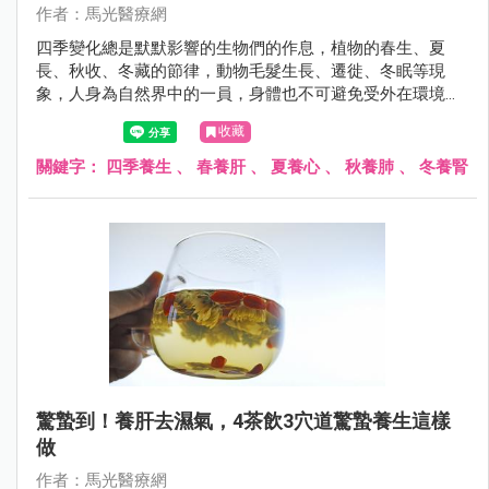
作者：馬光醫療網
四季變化總是默默影響的生物們的作息，植物的春生、夏
長、秋收、冬藏的節律，動物毛髮生長、遷徙、冬眠等現
象，人身為自然界中的一員，身體也不可避免受外在環境而
有所調整。
收藏
關鍵字：
四季養生
、
春養肝
、
夏養心
、
秋養肺
、
冬養腎
驚蟄到！養肝去濕氣，4茶飲3穴道驚蟄養生這樣
做
作者：馬光醫療網