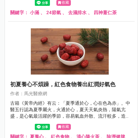
收藏
影響人體氣機運行。
關鍵字：
小滿
、
24節氣
、
去濕排水
、
四神薏仁茶
初夏養心不煩躁，紅色食物養出紅潤好氣色
作者：馬光醫療網
古籍《黃帝內經》有云：「夏季通於心，心在色為赤」。中
醫五行認為夏季屬火，火通於心，夏天天氣炎熱，陽氣亢
盛，是心氣最活躍的季節，容易氣血外散、流汗較多，造成
心臟負擔加重、情緒波動、煩躁不安，進而影響腸胃道消
收藏
化、睡眠、甚至是心血管不適；因此初夏養生的重點在於
「清熱養心安神」。
關鍵字：
夏養心
、
紅色食物
、
清心降火茶
、
除溼健脾