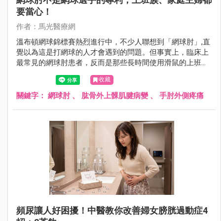
要當心！
作者：馬光醫療網
溫布頓網球錦標賽熱烈進行中，不少人聯想到「網球肘」,直
覺以為這是打網球的人才會遇到的問題。但事實上，臨床上
最常見的網球肘患者，反而是那些長時間使用滑鼠的上班
族、廚師、木工、美髮師,甚至是每天擰毛巾、提重物的家庭
收藏
主婦。
關鍵字：
網球肘
、
肱骨外上髁肌腱病變
、
手肘外側疼痛
頻尿讓人好困擾！中醫教你改善婦女膀胱過動症4