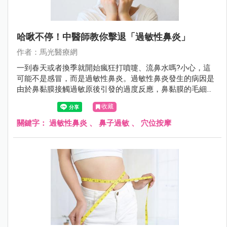
哈啾不停！中醫師教你擊退「過敏性鼻炎」
作者：馬光醫療網
一到春天或者換季就開始瘋狂打噴嚏、流鼻水嗎?小心，這
可能不是感冒，而是過敏性鼻炎。過敏性鼻炎發生的病因是
由於鼻黏膜接觸過敏原後引發的過度反應，鼻黏膜的毛細血
管擴張、滲透性增加，導致水腫。
收藏
關鍵字：
過敏性鼻炎
、
鼻子過敏
、
穴位按摩