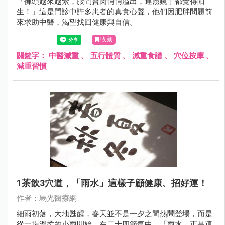
「褲頭越來越緊，腰間贅肉悄悄溢出，連照鏡子都覺得陌
生！」這是門診中許多患者的真實心聲，他們因肥胖問題前
來求助中醫，渴望找回健康與自信。
收藏
關鍵字：
中醫減重
、
五行體質
、
減重食譜
、
穴位按摩
、
減重習慣
1茶飲3穴道，「雨水」這樣子顧健康、招好運！
作者：馬光醫療網
細雨初落，大地甦醒，春天並不是一夕之間熱鬧登場，而是
從一場溫柔的小雨開始。在二十四節氣中，「雨水」正是這