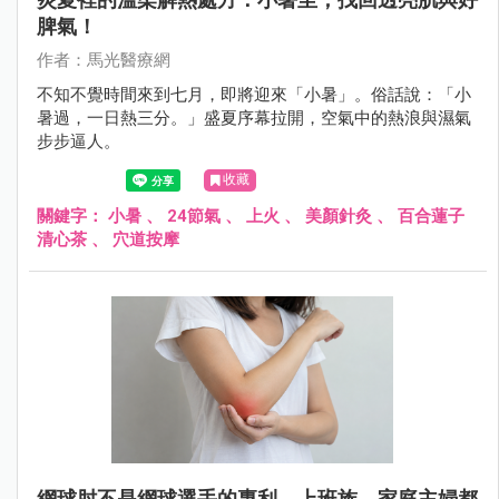
脾氣！
作者：馬光醫療網
不知不覺時間來到七月，即將迎來「小暑」。俗話說：「小
暑過，一日熱三分。」盛夏序幕拉開，空氣中的熱浪與濕氣
步步逼人。
收藏
關鍵字：
小暑
、
24節氣
、
上火
、
美顏針灸
、
百合蓮子
清心茶
、
穴道按摩
網球肘不是網球選手的專利，上班族、家庭主婦都