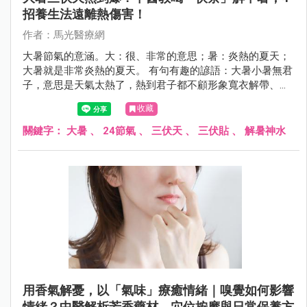
招養生法遠離熱傷害！
作者：馬光醫療網
大暑節氣的意涵。大：很、非常的意思；暑：炎熱的夏天；
大暑就是非常炎熱的夏天。 有句有趣的諺語：大暑小暑無君
子，意思是天氣太熱了，熱到君子都不顧形象寬衣解帶、袒
胸露背來散熱消暑。
收藏
關鍵字：
大暑
、
24節氣
、
三伏天
、
三伏貼
、
解暑神水
用香氣解憂，以「氣味」療癒情緒｜嗅覺如何影響
情緒？中醫解析芳香藥材、穴位按摩與日常保養方