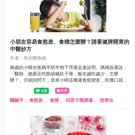
小朋友容易食慾差、食積怎麼辦？請看健脾開胃的
中醫妙方
作者：馬光醫療網
兩歲的小晴在爸媽半哄半抱下哭著走進診間。媽媽急著說：
「醫師，她最近吃飽就喊肚子痛，飯也越吃越少，怎麼
辦？」仔細詢問下，原來小晴這幾週食慾變差，吃幾口就說
飽，偏愛零食卻不碰正餐，甚至有時吃完還會嘔吐，讓爸媽
收藏
十分憂心。
關鍵字：
食慾差
、
食積
、
四君子開脾湯
、
捏脊法