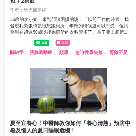
招＋2茶飲
作者：馬光醫療網
55歲的李小姐，來到門診困擾的說：「以前工作的時候，我
發現我緊張時就很想跑廁所，年輕的時候還可以忍受，但我
發現在超過50歲以後跑廁所的次數變多了。為了要上廁所，
都不敢出去外面太久，都沒辦法常常跟朋友或小孩出門玩
收藏
了，很煩惱耶！中醫有沒有辦法？！」經問診，看舌脈，辨
別疾病證型及患者體質後，開立中藥和針灸後，李小姐跑廁
關鍵字：
膀胱過動症
、
頻尿
、
急迫性尿失禁
、
腎陰不足
所的頻率改善許多，再也不用擔心出門太久的問題了。
夏至宜養心！中醫師教你如何「養心清熱」預防中
暑及惱人的夏日睡眠危機！