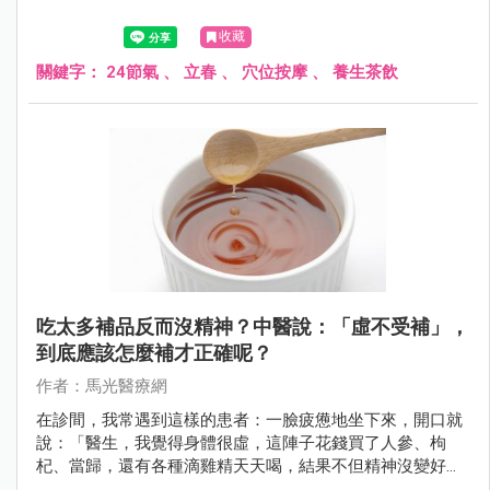
收藏
關鍵字：
24節氣
、
立春
、
穴位按摩
、
養生茶飲
吃太多補品反而沒精神？中醫說：「虛不受補」，
到底應該怎麼補才正確呢？
作者：馬光醫療網
在診間，我常遇到這樣的患者：一臉疲憊地坐下來，開口就
說：「醫生，我覺得身體很虛，這陣子花錢買了人參、枸
杞、當歸，還有各種滴雞精天天喝，結果不但精神沒變好，
反而覺得身體更重、嘴巴破皮，甚至睡不著覺。是不是補錯