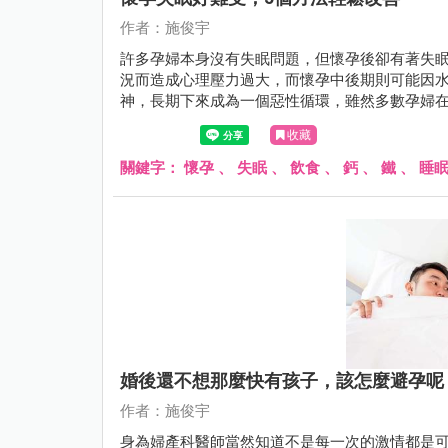
作者：施俊宇
許多孕婦本身沒有失眠問題，但懷孕後卻有著失
況而造成心理壓力過大，而懷孕中後期則可能因
神，長期下來成為一個惡性循環，雖然多數孕婦
收藏
關鍵字：
懷孕
、
失眠
、
飲食
、
鈣
、
鐵
、
睡
婚後還不想那麼快有孩子，該怎麼避孕呢
作者：施俊宇
身為婦產科醫師當然知道不是每一次的激情都是