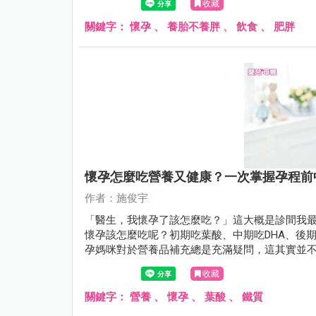
收藏
關鍵字：
懷孕
、
養胎不養胖
、
飲食
、
肥胖
懷孕怎麼吃營養又健康？一次掌握孕程前
作者：施俊宇
「醫生，我懷孕了該怎麼吃？」這大概是診間我
懷孕該怎麼吃呢？初期吃葉酸、中期吃DHA、後
孕媽咪對於營養品補充總是充滿疑問，這其實並
來補充就沒問題囉！
收藏
關鍵字：
營養
、
懷孕
、
葉酸
、
鐵質