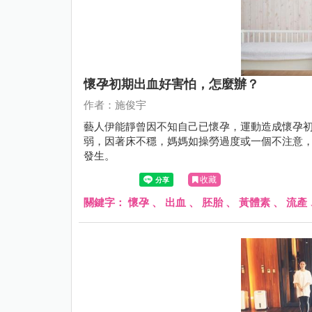
懷孕初期出血好害怕，怎麼辦？
作者：施俊宇
藝人伊能靜曾因不知自己已懷孕，運動造成懷孕
弱，因著床不穩，媽媽如操勞過度或一個不注意
發生。
收藏
關鍵字：
懷孕
、
出血
、
胚胎
、
黃體素
、
流產