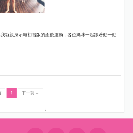
次我就親身示範初階版的產後運動，各位媽咪一起跟著動一動
頁
1
下一頁
→
;