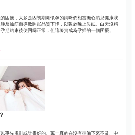
眠的困擾，大多是因初期剛懷孕的媽咪們相當擔心胎兒健康狀
水腫及抽筋而導致睡眠品質下降，以致於晚上失眠、白天沒精
在孕期結束後便回歸正常，但這著實成為孕婦的一個困擾。
眠
？
可以事先規劃或計畫好的。萬一真的在沒有準備下來不及、中