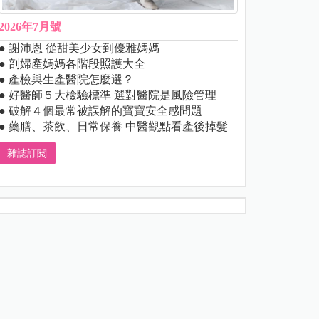
2026年7月號
● 謝沛恩 從甜美少女到優雅媽媽
● 剖婦產媽媽各階段照護大全
● 產檢與生產醫院怎麼選？
● 好醫師５大檢驗標準 選對醫院是風險管理
● 破解４個最常被誤解的寶寶安全感問題
● 藥膳、茶飲、日常保養 中醫觀點看產後掉髮
雜誌訂閱