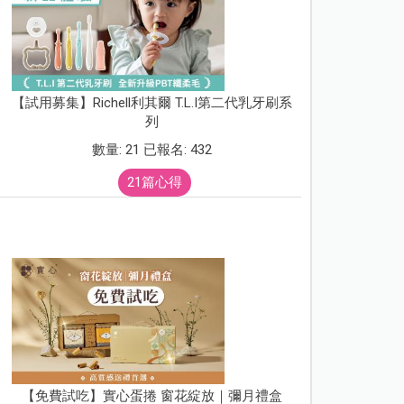
【試用募集】Richell利其爾 T.L.I第二代乳牙刷系
列
數量: 21 已報名: 432
21篇心得
【免費試吃】實心蛋捲 窗花綻放｜彌月禮盒