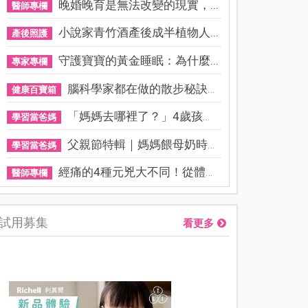
晚婚晚育是無法改變的現實，...
醫師專欄
小說家青竹酒產後成半植物人...
產後照護
守護寶寶的黃金睡眠：為什麼...
專家專欄
腦科學家都在做的散步秘訣！...
健康百寶箱
「媽媽去哪裡了？」4歲孩子還...
學習當爸媽
父親節特輯｜媽媽餵母奶時，...
學習當爸媽
經痛的4種元兇大不同！從體質...
醫師專欄
試用募集
看更多