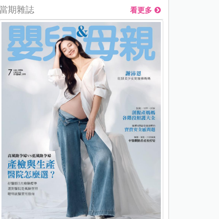
當期雜誌
看更多