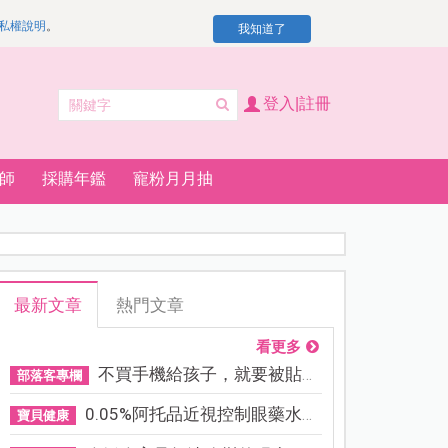
私權說明
。
我知道了
登入|註冊
師
採購年鑑
寵粉月月抽
最新文章
熱門文章
看更多
不買手機給孩子，就要被貼「...
部落客專欄
0.05%阿托品近視控制眼藥水納...
寶貝健康