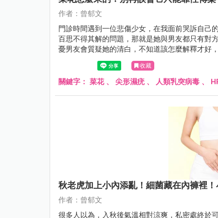
作者：曾郁文
門診時間遇到一位悲傷少女，在我面前哭訴自己
百思不得其解的問題，那就是她與男友都只有對
憂男友會質疑她的清白，不知道該怎麼解釋才好，
收藏
關鍵字：
菜花
、
尖形濕疣
、
人類乳突病毒
、
H
秋老虎加上小內添亂！細菌藏在內褲裡！
作者：曾郁文
很多人以為，入秋後氣溫相對涼爽，私密處終於