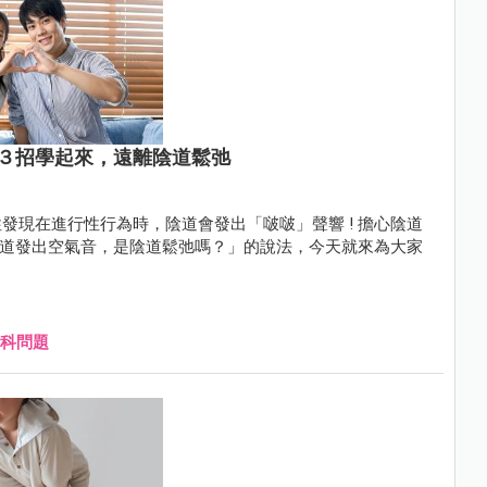
３招學起來，遠離陰道鬆弛
在進行性行為時，陰道會發出「啵啵」聲響 ! 擔心陰道
時陰道發出空氣音，是陰道鬆弛嗎？」的說法，今天就來為大家
科問題