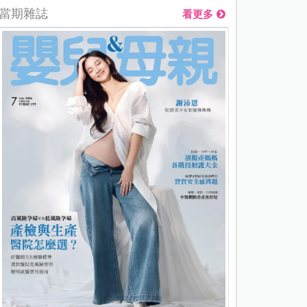
當期雜誌
看更多