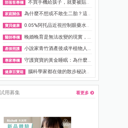
不買手機給孩子，就要被貼「...
部落客專欄
為什麼不想或不敢生二胎？這8...
家庭關係
0.05%阿托品近視控制眼藥水納...
寶貝健康
晚婚晚育是無法改變的現實，...
醫師專欄
小說家青竹酒產後成半植物人...
產後照護
守護寶寶的黃金睡眠：為什麼...
專家專欄
腦科學家都在做的散步秘訣！...
健康百寶箱
試用募集
看更多