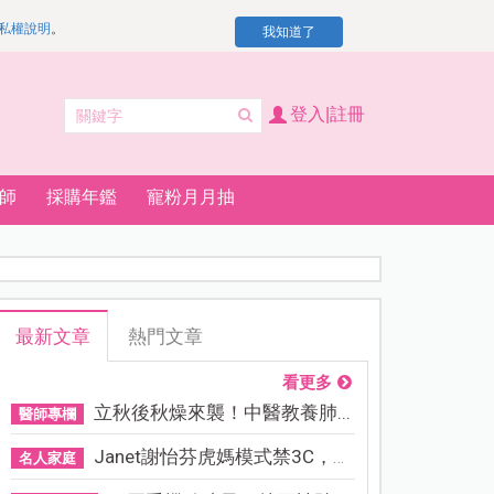
私權說明
。
我知道了
登入|註冊
師
採購年鑑
寵粉月月抽
最新文章
熱門文章
看更多
立秋後秋燥來襲！中醫教養肺...
醫師專欄
Janet謝怡芬虎媽模式禁3C，看...
名人家庭