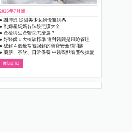
2026年7月號
● 謝沛恩 從甜美少女到優雅媽媽
● 剖婦產媽媽各階段照護大全
● 產檢與生產醫院怎麼選？
● 好醫師５大檢驗標準 選對醫院是風險管理
● 破解４個最常被誤解的寶寶安全感問題
● 藥膳、茶飲、日常保養 中醫觀點看產後掉髮
雜誌訂閱