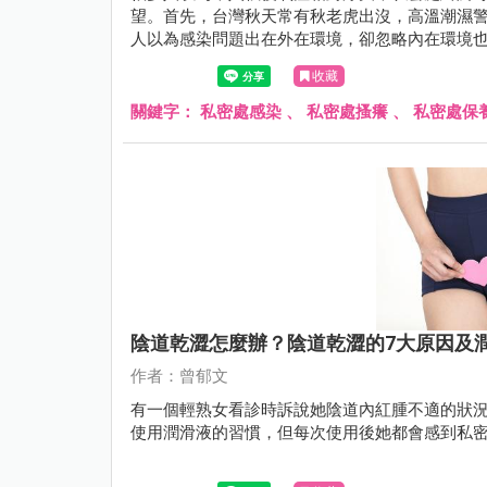
望。首先，台灣秋天常有秋老虎出沒，高溫潮濕
人以為感染問題出在外在環境，卻忽略內在環境
收藏
關鍵字：
私密處感染
、
私密處搔癢
、
私密處保
陰道乾澀怎麼辦？陰道乾澀的7大原因及
作者：曾郁文
有一個輕熟女看診時訴說她陰道內紅腫不適的狀
使用潤滑液的習慣，但每次使用後她都會感到私