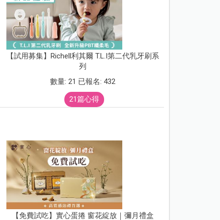
【試用募集】Richell利其爾 T.L.I第二代乳牙刷系
列
數量: 21 已報名: 432
21篇心得
【免費試吃】實心蛋捲 窗花綻放｜彌月禮盒