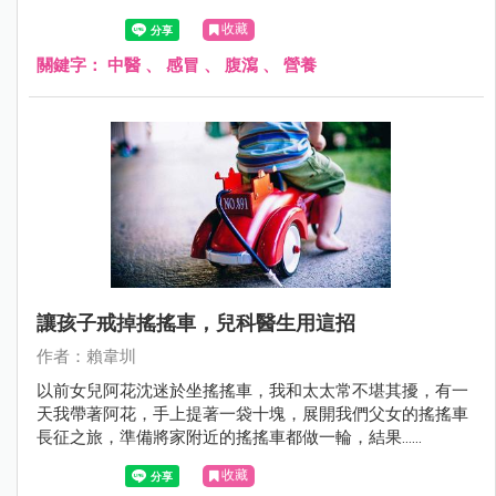
收藏
關鍵字：
中醫
、
感冒
、
腹瀉
、
營養
讓孩子戒掉搖搖車，兒科醫生用這招
作者：賴韋圳
以前女兒阿花沈迷於坐搖搖車，我和太太常不堪其擾，有一
天我帶著阿花，手上提著一袋十塊，展開我們父女的搖搖車
長征之旅，準備將家附近的搖搖車都做一輪，結果......
收藏