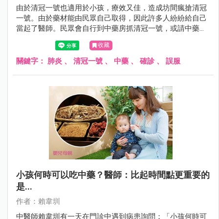
由於清冠一號也適用於小孩，療效又佳，造成坊間瘋搶清冠
一號。由於藥材能由民眾自己取得，因此許多人紛紛給自己
當起了醫師。民眾會自行到中藥房抓清冠一號，或請中藥房
的人代煎回去服用。賴韋圳中醫師最近就遇見不少「誤服」
收藏
的病患，即使病愈後依然堅持服用清冠一號，而理由竟是
「清冠一號要吃完整個療程才會好」……
關鍵字：
肺炎
、
清冠一號
、
中藥
、
確診
、
誤服
小孩何時可以吃中藥？醫師：比起時間點更重要的
是...
作者：賴韋圳
中醫師賴韋圳有一天在門診中遇到病患詢問：「小孩何時可