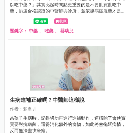
以吃中藥？」其實比起時間點更重要的是不要亂買亂吃中
藥，挑選合格認證的中醫師與診所，並依據病症服藥才是正
確之道，聽聽醫師怎麼說。
收藏
關鍵字：
中藥
、
吃藥
、
嬰幼兒
生病進補正確嗎？中醫師這樣說
作者：賴韋圳
當孩子生病時，記得切勿再進行進補動作，這樣除了會使寶
寶要對抗病菌，還得消化額外的食物，如此將會拖延病情，
反而無法盡快痊癒。