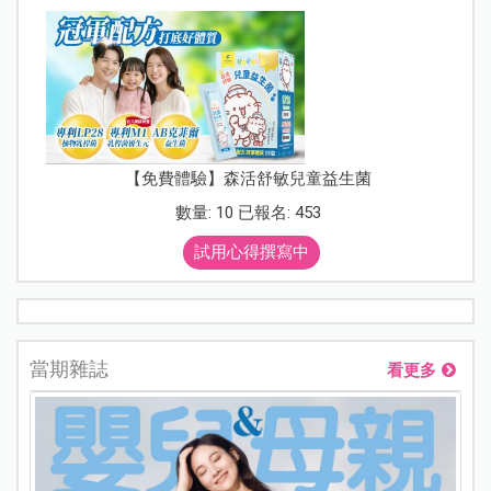
【免費體驗】森活舒敏兒童益生菌
數量: 10 已報名: 453
試用心得撰寫中
當期雜誌
看更多