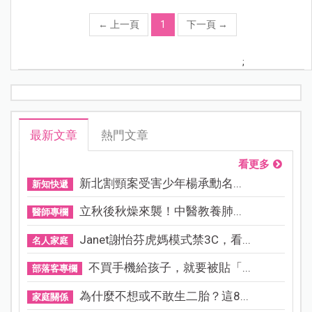
←
上一頁
1
下一頁
→
;
最新文章
熱門文章
看更多
新北割頸案受害少年楊承勳名...
新知快遞
立秋後秋燥來襲！中醫教養肺...
醫師專欄
Janet謝怡芬虎媽模式禁3C，看...
名人家庭
不買手機給孩子，就要被貼「...
部落客專欄
為什麼不想或不敢生二胎？這8...
家庭關係