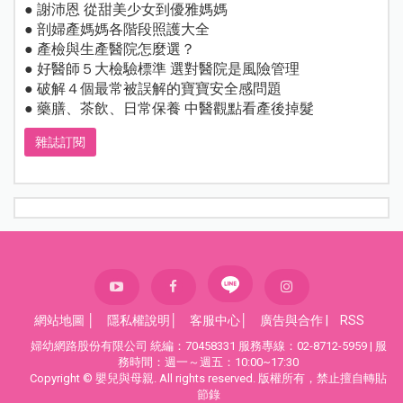
● 謝沛恩 從甜美少女到優雅媽媽
● 剖婦產媽媽各階段照護大全
● 產檢與生產醫院怎麼選？
● 好醫師５大檢驗標準 選對醫院是風險管理
● 破解４個最常被誤解的寶寶安全感問題
● 藥膳、茶飲、日常保養 中醫觀點看產後掉髮
雜誌訂閱
網站地圖
│
隱私權說明
│
客服中心
│
廣告與合作
|
RSS
婦幼網路股份有限公司 統編：70458331 服務專線：02-8712-5959 | 服
務時間：週一～週五：10:00~17:30
Copyright © 嬰兒與母親. All rights reserved. 版權所有，禁止擅自轉貼
節錄