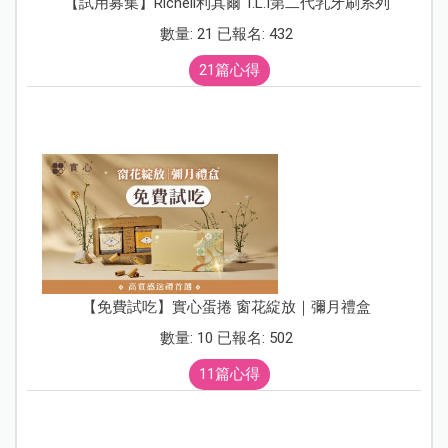
【試用募集】Richell利其爾 T.L.I第二代乳牙刷系列
數量: 21 已報名: 432
21篇心得
【免費試吃】實心蛋捲 窗花綻放｜彌月禮盒
數量: 10 已報名: 502
11篇心得