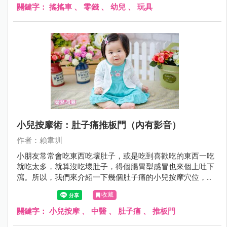
關鍵字：
搖搖車
、
零錢
、
幼兒
、
玩具
小兒按摩術：肚子痛推板門（內有影音）
作者：賴韋圳
小朋友常常會吃東西吃壞肚子，或是吃到喜歡吃的東西一吃
就吃太多，就算沒吃壞肚子，得個腸胃型感冒也來個上吐下
瀉。所以，我們來介紹一下幾個肚子痛的小兒按摩穴位，首
先必學的穴位就是「推板門」～
收藏
關鍵字：
小兒按摩
、
中醫
、
肚子痛
、
推板門