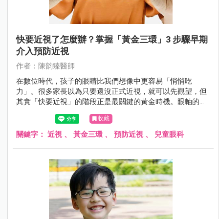
快要近視了怎麼辦？掌握「黃金三環」3 步驟早期
介入預防近視
作者：陳韵臻醫師
在數位時代，孩子的眼睛比我們想像中更容易「悄悄吃
力」。很多家長以為只要還沒正式近視，就可以先觀望，但
其實「快要近視」的階段正是最關鍵的黃金時機。眼軸的微
小延長往往在不知不覺中發生，若不及早介入，近視度數可
收藏
能快速加深，甚至發展成中高度近視，增加長期視網膜併發
症風險。
關鍵字：
近視
、
黃金三環
、
預防近視
、
兒童眼科