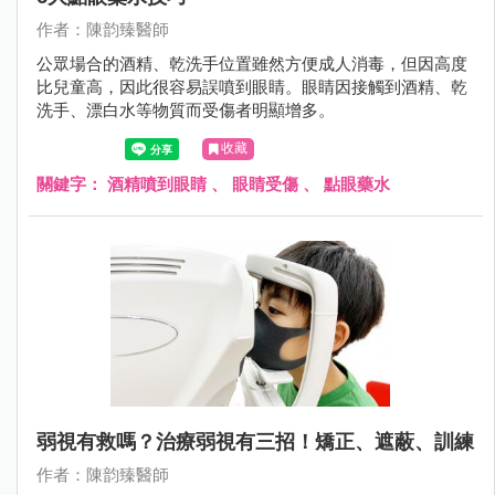
作者：陳韵臻醫師
公眾場合的酒精、乾洗手位置雖然方便成人消毒，但因高度
比兒童高，因此很容易誤噴到眼睛。眼睛因接觸到酒精、乾
洗手、漂白水等物質而受傷者明顯增多。
收藏
關鍵字：
酒精噴到眼睛
、
眼睛受傷
、
點眼藥水
弱視有救嗎？治療弱視有三招！矯正、遮蔽、訓練
作者：陳韵臻醫師