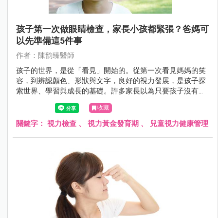
孩子第一次做眼睛檢查，家長小孩都緊張？爸媽可
以先準備這5件事
作者：陳韵臻醫師
孩子的世界，是從「看見」開始的。從第一次看見媽媽的笑
容，到辨認顏色、形狀與文字，良好的視力發展，是孩子探
索世界、學習與成長的基礎。許多家長以為只要孩子沒有揉
眼、沒說看不清楚，就代表視力沒問題，但事實上，許多視
收藏
力異常在幼兒時期沒有明顯症狀，卻可能悄悄影響孩子的一
生。
關鍵字：
視力檢查
、
視力黃金發育期
、
兒童視力健康管理