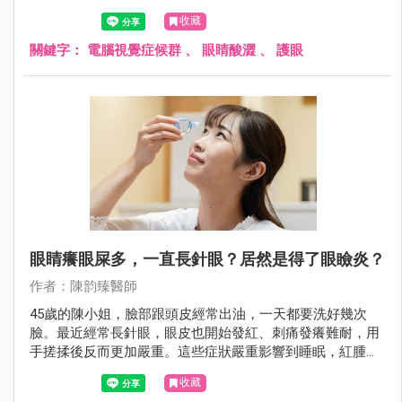
痛，與不當的姿勢及螢幕位置息息相關。同時，可能還伴隨
收藏
視力相關症狀，如視力模糊、假性近視、聚焦困難，這些問
題可能和眼鏡度數、光線、螢幕本身有關。眼表症狀也是常
關鍵字：
電腦視覺症候群
、
眼睛酸澀
、
護眼
見的不適，包括眼睛乾澀、異物感、灼熱感、眼睛發紅，這
與空調、眨眼次數變少等因素有關。這些不舒服的症狀不僅
可能降低工作效率，還可能對眼睛和肌肉骨骼健康造成影
響。
眼睛癢眼屎多，一直長針眼？居然是得了眼瞼炎？
作者：陳韵臻醫師
45歲的陳小姐，臉部跟頭皮經常出油，一天都要洗好幾次
臉。最近經常長針眼，眼皮也開始發紅、刺痛發癢難耐，用
手搓揉後反而更加嚴重。這些症狀嚴重影響到睡眠，紅腫的
雙眼也常讓人誤以為他剛哭過，造成他生活很大的困擾。到
收藏
皮膚科及眼科就診後，才知道原來自己得了脂漏性皮膚炎，