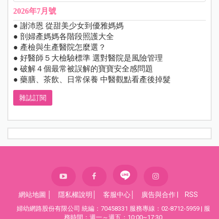
2026年7月號
● 謝沛恩 從甜美少女到優雅媽媽
● 剖婦產媽媽各階段照護大全
● 產檢與生產醫院怎麼選？
● 好醫師５大檢驗標準 選對醫院是風險管理
● 破解４個最常被誤解的寶寶安全感問題
● 藥膳、茶飲、日常保養 中醫觀點看產後掉髮
雜誌訂閱
網站地圖
│
隱私權說明
│
客服中心
│
廣告與合作
|
RSS
婦幼網路股份有限公司 統編：70458331 服務專線：02-8712-5959 | 服
務時間：週一～週五：10:00~17:30