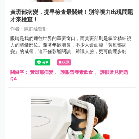
黃斑部病變，提早檢查最關鍵！別等視力出現問題
才來檢查！
作者：陳韵臻醫師
眼睛是我們通往世界的重要窗口，而黃斑部則是掌管精細視
力的關鍵部位。隨著年齡增長，不少人會面臨「黃斑部病
變」的威脅，這不僅影響閱讀、辨識人臉，更可能逐步剝奪
清晰的中央視力。根據研究，全球至2040年恐將有約4億人
收藏
受到此疾病影響。了解黃斑部病變的種類、症狀、成因及最
新治療方式，並從日常生活養成護眼習慣，是守護視力、延
關鍵字：
黃斑部病變
、
護眼營養素飲食
、
護眼常見問題
緩病程惡化的第一步。
QA