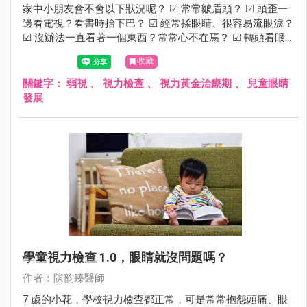
家中小朋友會不會以下狀況呢？ ☑ 常常皺眉頭？ ☑ 頭歪一
邊看電視？看書時抬下巴？ ☑ 經常揉眼睛、很容易流眼淚？
☑ 沒辦法一直看著一個東西？常常心不在焉？ ☑ 轉頭看眼
前的東西？ 若有這些狀況建議進一步檢查，需留意是否有弱
收藏
視的可能性。
關鍵字：
弱視
、
視力檢查
、
視力黃金治療期
、
兒童眼睛
發展
學童視力檢查 1.0，眼睛就沒問題嗎？
作者：陳韵臻醫師
7 歲的小花，學校視力檢查都正常，可是常常抱怨頭痛、眼