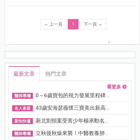
←
上一頁
1
下一頁
→
;
最新文章
熱門文章
看更多
0～6歲寶包的視力發展里程碑...
醫師專欄
43歲安海瑟薇懷三寶美出新高...
名人家庭
新北割頸案受害少年楊承勳名...
新知快遞
立秋後秋燥來襲！中醫教養肺...
醫師專欄