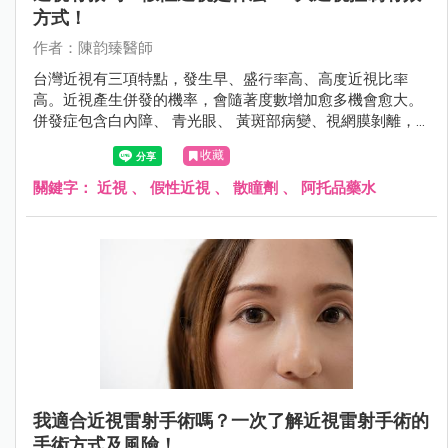
方式！
作者：陳韵臻醫師
台灣近視有三項特點，發生早、盛行率高、高度近視比率
高。近視產生併發的機率，會隨著度數增加愈多機會愈大。
併發症包含白內障、 青光眼、 黃斑部病變、視網膜剝離，
甚至導致失明。
收藏
關鍵字：
近視
、
假性近視
、
散瞳劑
、
阿托品藥水
我適合近視雷射手術嗎？一次了解近視雷射手術的
手術方式及風險！