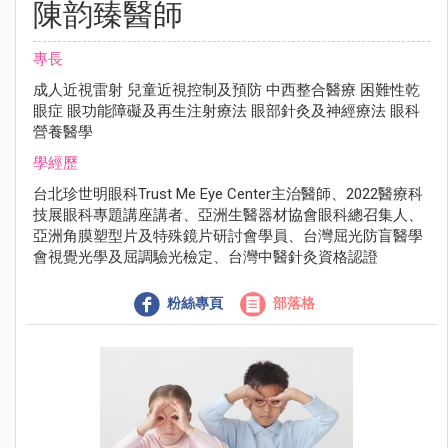
陳韵臻醫師
專長
成⼈近視雷射 兒童近視控制及預防 中⻄整合醫療 困難性乾
眼症 眼功能障礙及再⽣注射療法 眼部針灸及神經療法 眼科
營養醫學
學經歷
台北珍世明眼科Trust Me Eye Center主治醫師、2022醫療科
技展眼科專題講座講者、亞洲⽣醫器材協會眼科總召集⼈、
亞洲⾓膜塑型片及特殊鏡片研討會學員、台灣屈光防盲醫學
會視覺光學及屈調驗光檢定、台灣中醫針灸資格認證
粉絲專頁
部落格