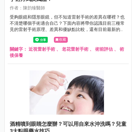
作者：陳韵臻醫師
受夠眼鏡和隱形眼鏡，但不知道雷射手術的差異在哪裡？也
不清楚哪個手術適合自己？下面內容將帶你認識目前三種常
見的雷射手術原理、差異和優缺點比較，還有目前最新的
SMILE Pro 和 LBV 老花雷射。
收藏
關鍵字：
近視雷射手術
、
老花雷射手術
、
術前評估
、
術
後保養
酒精噴到眼睛怎麼辦？可以用自來水沖洗嗎？兒童
3大點眼藥水技巧