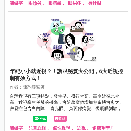
且有嚴重的眼瞼炎。
關鍵字：
眼瞼炎
、
眼睛癢
、
眼屎多
、
長針眼
年紀小小就近視？！護眼秘笈大公開，6大近視控
制有效方式！
作者：陳韵臻醫師
台灣近視有三項特點，發生早、盛行率高、高度近視比率
高。近視產生併發的機率，會隨著度數增加愈多機會愈大。
併發症包含白內障、 青光眼、 黃斑部病變、視網膜剝離，
甚至導致失明。
收藏
關鍵字：
兒童近視
、
假性近視
、
近視
、
角膜塑型片