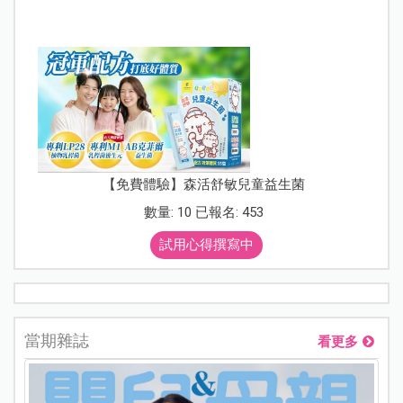
【免費體驗】森活舒敏兒童益生菌
數量: 10 已報名: 453
試用心得撰寫中
當期雜誌
看更多