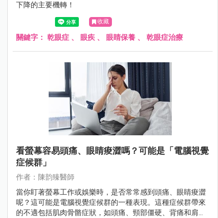
下降的主要機轉！
收藏
關鍵字：
乾眼症
、
眼疾
、
眼睛保養
、
乾眼症治療
看螢幕容易頭痛、眼睛痠澀嗎？可能是「電腦視覺
症候群」
作者：陳韵臻醫師
當你盯著螢幕工作或娛樂時，是否常常感到頭痛、眼睛痠澀
呢？這可能是電腦視覺症候群的一種表現。這種症候群帶來
的不適包括肌肉骨骼症狀，如頭痛、頸部僵硬、背痛和肩