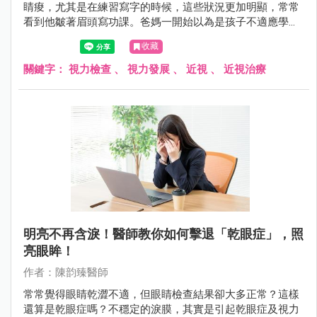
睛痠，尤其是在練習寫字的時候，這些狀況更加明顯，常常
看到他皺著眉頭寫功課。爸媽一開始以為是孩子不適應學校
的生活，想說一陣子應該就是適應了，但小華的抱怨越來越
收藏
多，甚至會逃避閱讀或一些近距離的用眼活動。
關鍵字：
視力檢查
、
視力發展
、
近視
、
近視治療
明亮不再含淚！醫師教你如何擊退「乾眼症」，照
亮眼眸！
作者：陳韵臻醫師
常常覺得眼睛乾澀不適，但眼睛檢查結果卻大多正常？這樣
還算是乾眼症嗎？不穩定的淚膜，其實是引起乾眼症及視力