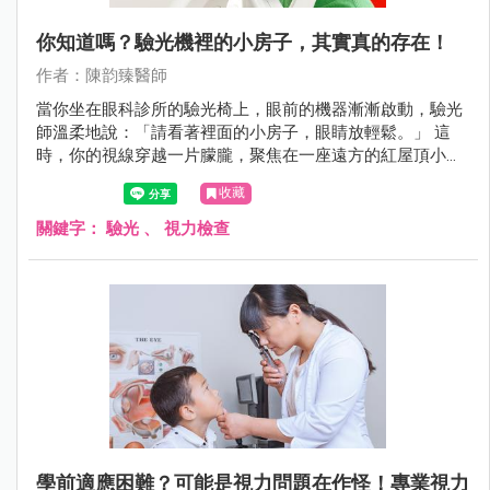
你知道嗎？驗光機裡的小房子，其實真的存在！
作者：陳韵臻醫師
當你坐在眼科診所的驗光椅上，眼前的機器漸漸啟動，驗光
師溫柔地說：「請看著裡面的小房子，眼睛放輕鬆。」 這
時，你的視線穿越一片朦朧，聚焦在一座遠方的紅屋頂小教
堂上，彷彿置身異地，短暫逃離現實。但你知道嗎？這座小
收藏
房子，其實真的存在，而且地點遙遠夢幻——它來自冰島的
斯奈山半島，名為 Ingjaldshólskirkja，是一座歷史悠久、風
關鍵字：
驗光
、
視力檢查
景如畫的真實教堂。
學前適應困難？可能是視力問題在作怪！專業視力