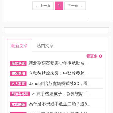
←
上一頁
1
下一頁
→
;
最新文章
熱門文章
看更多
新北割頸案受害少年楊承勳名...
新知快遞
立秋後秋燥來襲！中醫教養肺...
醫師專欄
Janet謝怡芬虎媽模式禁3C，看...
名人家庭
不買手機給孩子，就要被貼「...
部落客專欄
為什麼不想或不敢生二胎？這8...
家庭關係