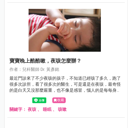
寶寶晚上酷酷嗽，夜咳怎麼辦？
作者：兒科醫師 Dr. 黃彥銘
最近門診來了不少夜咳的孩子，不知道已經咳了多久，跑了
很多次診所，看了很多次的醫生，可是還是在夜咳，最奇怪
的是白天又沒那麼嚴重，也不像是感冒，惱人的是每每身體
該休息的時候卻咳個不停，好像沒法好好睡上一覺，有時候
收藏
甚至咳到吐，苦情的爸媽又得忍住睡意洗床單，這到底是為
什麼呢？
關鍵字：
夜咳
、
睡眠
、
咳嗽