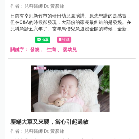
作者：兒科醫師 Dr. 黃彥銘
日前有幸到新竹市的研田幼兒園演講。原先想講的是感冒，
但在Q&A的時候卻發現，大部份的家長最糾結的是發燒。在
兒科急診五六年了。當年馬偕兒急還沒全開的時候，全新竹
縣市退不了燒的孩子幾乎全都擠來這裡，我想我還算有資格
收藏
在這裡教大家幾招，在面對發燒，爸媽如何處置與辨別方
法。
關鍵字：
發燒
、
生病
、
嬰幼兒
塵蟎大軍又來襲，當心引起過敏
作者：兒科醫師 Dr. 黃彥銘