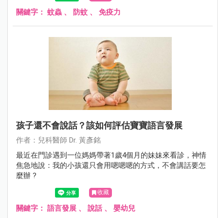
關鍵字：
蚊蟲
、
防蚊
、
免疫力
孩子還不會說話？該如何評估寶寶語言發展
作者：兒科醫師 Dr. 黃彥銘
最近在門診遇到一位媽媽帶著1歲4個月的妹妹來看診，神情
焦急地說：我的小孩還只會用嗯嗯嗯的方式，不會講話要怎
麼辦 ?
收藏
關鍵字：
語言發展
、
說話
、
嬰幼兒