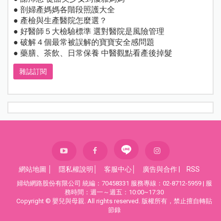
● 剖婦產媽媽各階段照護大全
● 產檢與生產醫院怎麼選？
● 好醫師５大檢驗標準 選對醫院是風險管理
● 破解４個最常被誤解的寶寶安全感問題
● 藥膳、茶飲、日常保養 中醫觀點看產後掉髮
雜誌訂閱
網站地圖
│
隱私權說明
│
客服中心
│
廣告與合作
|
RSS
婦幼網路股份有限公司 統編：70458331 服務專線：02-8712-5959 | 服
務時間：週一～週五：10:00~17:30
Copyright © 嬰兒與母親. All rights reserved. 版權所有，禁止擅自轉貼
節錄