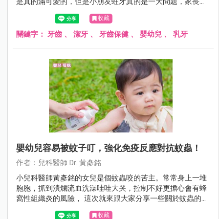
是真的滿可愛的，但是小朋友蛀牙真的是一大問題，家長可
能不能輕忽！在此統整一下常見的疑問與錯誤觀念讓大家參
收藏
考。
關鍵字：
牙齒
、
潔牙
、
牙齒保健
、
嬰幼兒
、
乳牙
嬰幼兒容易被蚊子叮，強化免疫反應對抗蚊蟲！
作者：兒科醫師 Dr. 黃彥銘
小兒科醫師黃彥銘的女兒是個蚊蟲咬的苦主。常常身上一堆
胞胞，抓到潰爛流血洗澡哇哇大哭，控制不好更擔心會有蜂
窩性組織炎的風險， 這次就來跟大家分享一些關於蚊蟲的小
知識。
收藏