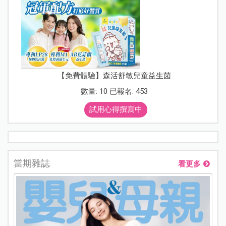
【免費體驗】森活舒敏兒童益生菌
數量: 10 已報名: 453
試用心得撰寫中
當期雜誌
看更多