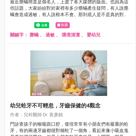
最近塵蟎簡直是個名人，上盡了各大媒體的版面。也因為這
些話題，大家紛紛對於家裡有多少塵蟎產生疑問，有人說塵
螨會造成過敏，有人說根本不會。那到底人是不是真的對塵
蟎會過敏呢？讓黃醫師在這裡為您解答！
收藏
關鍵字：
塵蟎
、
過敏
、
環境清潔
、
嬰幼兒
幼兒蛀牙不可輕忽，牙齒保健的4觀念
作者：兒科醫師 Dr. 黃彥銘
門診查孩子的喉嚨跟口腔，發現常常有小朋友們有嚴重的蛀
牙，有的兩邊牙齒都很對稱蛀了一個角，看起來像小吸血鬼