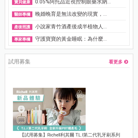
0.05%阿托品近視控制眼藥水納...
寶貝健康
晚婚晚育是無法改變的現實，...
醫師專欄
小說家青竹酒產後成半植物人...
產後照護
守護寶寶的黃金睡眠：為什麼...
專家專欄
試用募集
看更多
【試用募集】Richell利其爾 T.L.I第二代乳牙刷系列