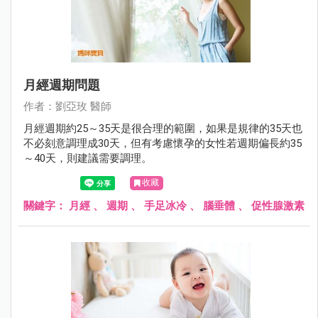
月經週期問題
作者：劉亞玫 醫師
月經週期約25～35天是很合理的範圍，如果是規律的35天也
不必刻意調理成30天，但有考慮懷孕的女性若週期偏長約35
～40天，則建議需要調理。
收藏
關鍵字：
月經
、
週期
、
手足冰冷
、
腦垂體
、
促性腺激素