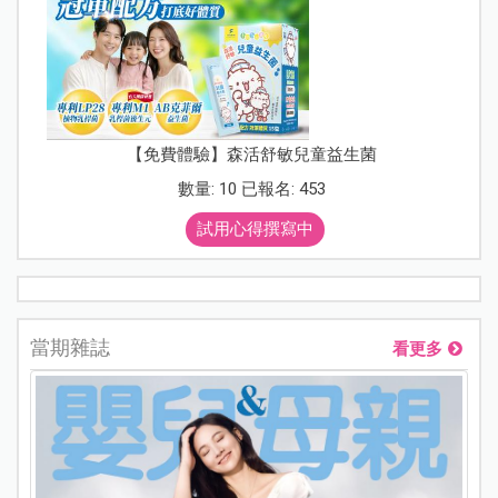
【免費體驗】森活舒敏兒童益生菌
數量: 10 已報名: 453
試用心得撰寫中
當期雜誌
看更多