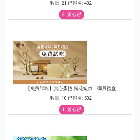
數量: 21 已報名: 432
21篇心得
【免費試吃】實心蛋捲 窗花綻放｜彌月禮盒
數量: 10 已報名: 502
11篇心得