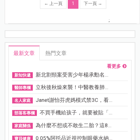
←
上一頁
1
下一頁
→
;
最新文章
熱門文章
看更多
新北割頸案受害少年楊承勳名...
新知快遞
立秋後秋燥來襲！中醫教養肺...
醫師專欄
Janet謝怡芬虎媽模式禁3C，看...
名人家庭
不買手機給孩子，就要被貼「...
部落客專欄
為什麼不想或不敢生二胎？這8...
家庭關係
0.05%阿托品近視控制眼藥水納...
寶貝健康