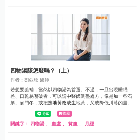
四物湯該怎麼喝？（上）
作者：劉亞玫 醫師
若想要藥補，當然以四物湯為首選。不過，一旦出現睡眠
差、口乾易嘴破者，可以請中醫師調整處方，像是加一些石
斛、麥門冬，或把熟地黃改成生地黃，又或降低川芎的量。
收藏
關鍵字：
四物湯
、
血虛
、
貧血
、
月經