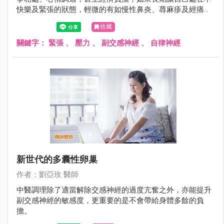
快樂及緊張的狀態，輕微的有如慢性鼻炎、蕁麻疹及經痛，
嚴重的有人年紀約20多歲已確診為乾燥症候群或生育困難，
收藏
甚至不明原因停經。
關鍵字：
緊張
、
壓力
、
副交感神經
、
自律神經
新世代的多囊性卵巢
作者：劉亞玫 醫師
中醫調理除了適當解除交感神經的過度亢奮之外，亦能提升
副交感神經的敏感度，更重要的是不會帶給身體多餘的負
擔。