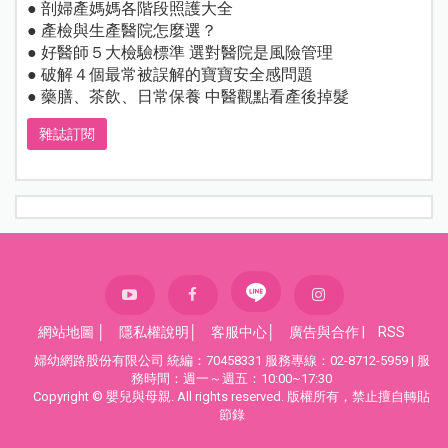
● 剖婦產媽媽各階段照護大全
● 產檢與生產醫院怎麼選？
● 好醫師５大檢驗標準 選對醫院是風險管理
● 破解４個最常被誤解的寶寶安全感問題
● 藥膳、茶飲、日常保養 中醫觀點看產後掉髮
雜誌訂閱
網站地圖
│
隱私權說明
│
客服中心
│
廣告與合作
|
RSS
婦幼網路股份有限公司 統編：70458331 服務專線：02-8712-5959 | 服
務時間：週一～週五：10:00~17:30
Copyright © 嬰兒與母親. All rights reserved. 版權所有，禁止擅自轉貼
節錄