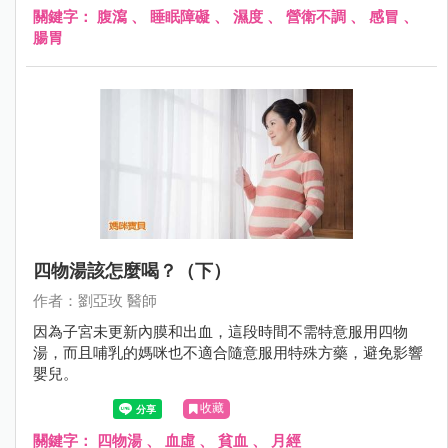
關鍵字：
腹瀉
、
睡眠障礙
、
濕度
、
營衛不調
、
感冒
、
腸胃
四物湯該怎麼喝？（下）
作者：劉亞玫 醫師
因為子宮未更新內膜和出血，這段時間不需特意服用四物
湯，而且哺乳的媽咪也不適合隨意服用特殊方藥，避免影響
嬰兒。
收藏
關鍵字：
四物湯
、
血虛
、
貧血
、
月經