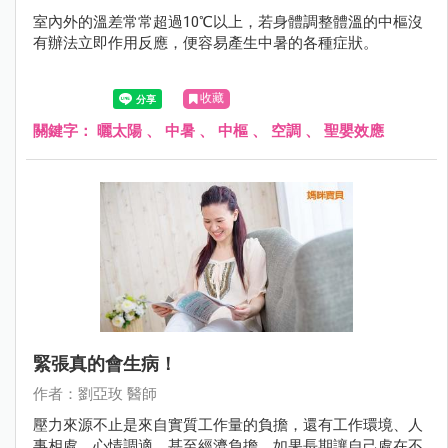
室內外的溫差常常超過10℃以上，若身體調整體溫的中樞沒
有辦法立即作用反應，便容易產生中暑的各種症狀。
收藏
關鍵字：
曬太陽
、
中暑
、
中樞
、
空調
、
聖嬰效應
緊張真的會生病！
作者：劉亞玫 醫師
壓力來源不止是來自實質工作量的負擔，還有工作環境、人
事相處、心情調適，甚至經濟負擔，如果長期讓自己處在不