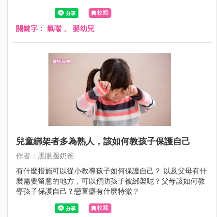
Dr.的觀察「運動時候會咳嗽」和「笑得太厲害的時候會咳
收藏
嗽」是最容易被父母忽略的。
關鍵字：
氣喘
、
嬰幼兒
兒童綁架者多為熟人，該如何教孩子保護自己
作者：黑眼圈奶爸
有什麼措施可以從小教導孩子如何保護自己？ 以及父母有什
麼需要留意的地方，可以預防孩子被綁架呢？父母該如何教
導孩子保護自己？戀童癖有什麼特徵？
收藏