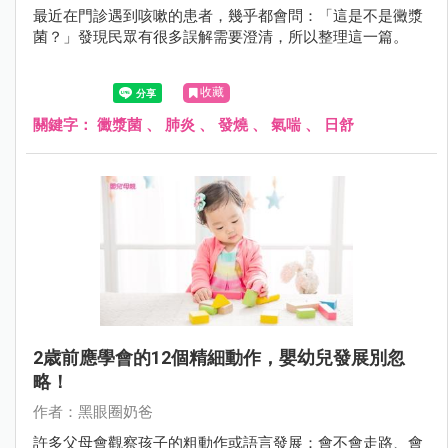
最近在門診遇到咳嗽的患者，幾乎都會問：「這是不是黴漿
菌？」發現民眾有很多誤解需要澄清，所以整理這一篇。
收藏
關鍵字：
黴漿菌
、
肺炎
、
發燒
、
氣喘
、
日舒
2歳前應學會的12個精細動作，嬰幼兒發展別忽
略！
作者：黑眼圈奶爸
許多父母會觀察孩子的粗動作或語言發展：會不會走路、會