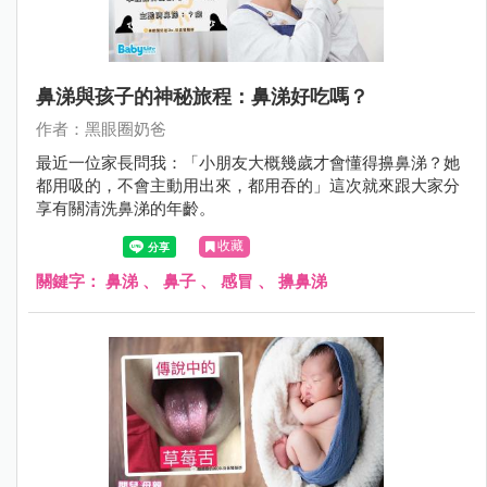
鼻涕與孩子的神秘旅程：鼻涕好吃嗎？
作者：黑眼圈奶爸
最近一位家長問我：「小朋友大概幾歲才會懂得擤鼻涕？她
都用吸的，不會主動用出來，都用吞的」這次就來跟大家分
享有關清洗鼻涕的年齡。
收藏
關鍵字：
鼻涕
、
鼻子
、
感冒
、
擤鼻涕