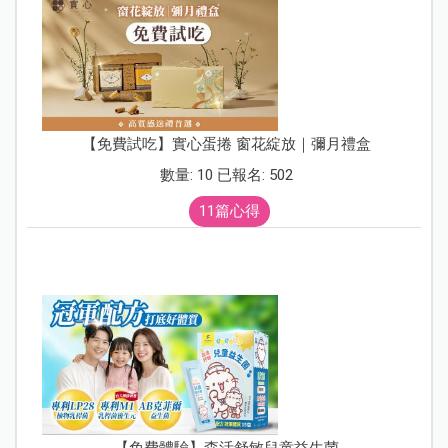
【免費試吃】實心蛋捲 窗花綻放｜彌月禮盒
數量: 10 已報名: 502
11篇心得