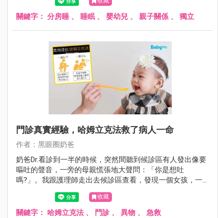
收藏
關鍵字：
分房睡
、
睡眠
、
嬰幼兒
、
親子關係
、
獨立
門診真實經驗，哈姆立克法救了病人一命
作者：黑眼圈奶爸
奶爸Dr.看診到一半的時候，突然間聽到候診區有人發出像要
嘔吐的聲音，一旁的母親慌張地大聲問：「你是想吐
嗎?」。我跟護理師走出去候診區查看，發現一個女孩，一
手捏著自己的喉嚨，另外一手像是溺水般在空中抓東西，好
收藏
像很辛苦，在掙扎一樣，沒有辦法說話呼吸，雙腳站不穩，
不斷地亂抓，想要拼命呼吸、求救。
關鍵字：
哈姆立克法
、
門診
、
異物
、
急救