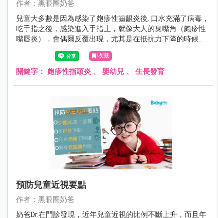
作者：黑眼圈奶爸
兒童大多數是因為感染了皰疹性齒齦炎後, 口水充滿了病毒，
吃手指之後，感染進入手指上，就像大人的臭嘴角（皰疹性
嘴唇炎），會偶爾反覆出現，尤其是在抵抗力下降的時候，
會癢又痛。
收藏
關鍵字：
皰疹性指頭炎
、
嬰幼兒
、
生長發育
預防兒童近視要點
作者：黑眼圈奶爸
奶爸Dr.在門診發現，近年兒童近視的比例不斷上升，而且年