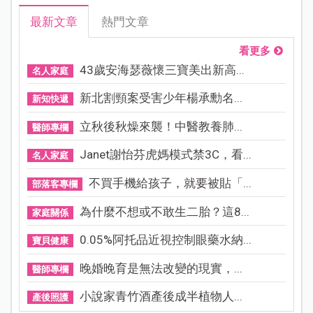
最新文章
熱門文章
看更多
43歲安海瑟薇懷三寶美出新高...
名人家庭
新北割頸案受害少年楊承勳名...
新知快遞
立秋後秋燥來襲！中醫教養肺...
醫師專欄
Janet謝怡芬虎媽模式禁3C，看...
名人家庭
不買手機給孩子，就要被貼「...
部落客專欄
為什麼不想或不敢生二胎？這8...
家庭關係
0.05%阿托品近視控制眼藥水納...
寶貝健康
晚婚晚育是無法改變的現實，...
醫師專欄
小說家青竹酒產後成半植物人...
產後照護