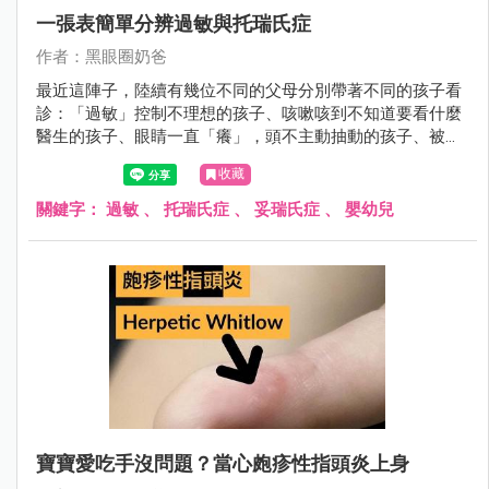
一張表簡單分辨過敏與托瑞氏症
作者：黑眼圈奶爸
最近這陣子，陸續有幾位不同的父母分別帶著不同的孩子看
診：「過敏」控制不理想的孩子、咳嗽咳到不知道要看什麼
醫生的孩子、眼睛一直「癢」，頭不主動抽動的孩子、被別
的醫師診斷為「托瑞氏」，但是父母對診斷有所疑慮的孩
收藏
子。
關鍵字：
過敏
、
托瑞氏症
、
妥瑞氏症
、
嬰幼兒
寶寶愛吃手沒問題？當心皰疹性指頭炎上身