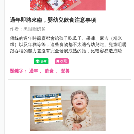
過年即將來臨，嬰幼兒飲食注意事項
作者：黑眼圈奶爸
傳統的過年時節慶都會給孩子吃瓜子、果凍、麻吉（糯米
糍）以及年糕等等，這些食物都不太適合幼兒吃。兒童咀嚼
跟吞咽的能力還沒有完全發展成熟的話，比較容易造成噎住
窒息的意外發生，這一點父母跟家長長輩們，要特別留意還
收藏
有事先跟長輩溝通好。
關鍵字：
過年
、
飲食
、
營養