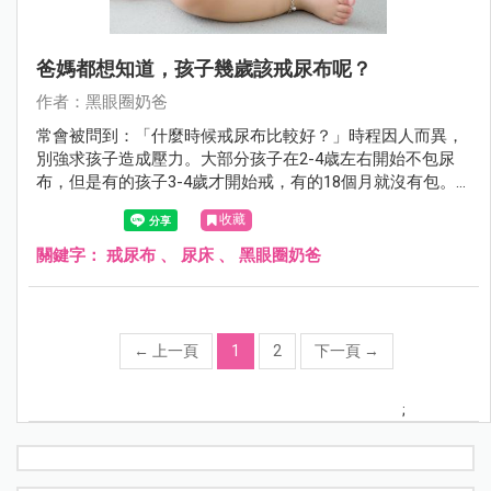
爸媽都想知道，孩子幾歲該戒尿布呢？
作者：黑眼圈奶爸
常會被問到：「什麼時候戒尿布比較好？」時程因人而異，
別強求孩子造成壓力。大部分孩子在2-4歳左右開始不包尿
布，但是有的孩子3-4歲才開始戒，有的18個月就沒有包。
每個孩子都不一樣，等他準備好。
收藏
關鍵字：
戒尿布
、
尿床
、
黑眼圈奶爸
←
上一頁
1
2
下一頁
→
;