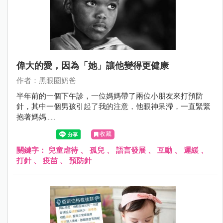
偉大的愛，因為「她」讓他變得更健康
作者：黑眼圈奶爸
半年前的一個下午診，一位媽媽帶了兩位小朋友來打預防
針，其中一個男孩引起了我的注意，他眼神呆滯，一直緊緊
抱著媽媽......
收藏
關鍵字：
兒童虐待
、
孤兒
、
語言發展
、
互動
、
遲緩
、
打針
、
疫苗
、
預防針