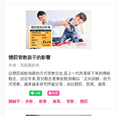
體罰管教孩子的影響
作者：黑眼圈奶爸
以體罰或較強硬的方式管教兒女,是上一代所遺留下來的傳統
觀念。但近年來,育兒觀念逐漸改變,鼓勵以「正向回饋」的方
式管教。越來越多研究呼籲父母，勿以體罰、怒罵、威脅、
羞辱方式管教孩子。
收藏
關鍵字：
身教
、
教養
、
責罵
、
管教
、
體罰