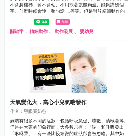
不會爬樓梯、會不會站、不用扶著就能夠坐、能夠講幾個
字、什麼時候會說一整句話……等等。但是對於精細動作的觀
察，較容易忽略。
收藏
關鍵字：
精細動作
、
動作發展
、
嬰幼兒
天氣變化大，當心小兒氣喘發作
作者：黑眼圈奶爸
氣喘有很多不同的症狀，包括呼吸急促、咳嗽、清喉嚨等。
但是在大家的印象裡面，大多數只有：「喘」和呼吸發出
「咻咻聲」，有一些比較細微的症狀卻會被忽略。其中奶爸