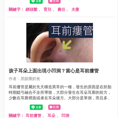
收藏
長，總是慢慢會看到成果的。
關鍵字：
綁頭髮
、
育兒
、
責任
、
夫妻
孩子耳朵上面出現小凹洞？當心是耳前瘻管
作者：黑眼圈奶爸
耳前瘻管是屬於先天構造異常的一種，發生的原因是在胚胎
時期鰓弓融合不全所導致，大部分發生在耳朵耳廓的前方，
少數在耳廓裡面或者在耳朵後方。大部分是單側，而且多發
生在右邊。
收藏
關鍵字：
耳前瘻管
、
耳朵
、
凹洞