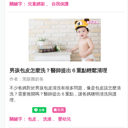
關鍵字：
兒童綁架
、
自我保護
男孩包皮怎麼洗？醫師提出６重點輕鬆清理
作者：黑眼圈奶爸
不少爸媽對於男孩包皮清洗有很多問題，像是包皮該怎麼清
洗？需要推開嗎？醫師提出６重點，讓爸媽聰明清洗與護
理。
收藏
關鍵字：
包皮
、
洗澡
、
嬰幼兒