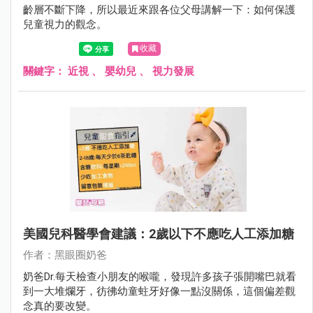
齡層不斷下降，所以最近來跟各位父母講解一下：如何保護
兒童視力的觀念。
收藏
關鍵字：
近視
、
嬰幼兒
、
視力發展
美國兒科醫學會建議：2歲以下不應吃人工添加糖
作者：黑眼圈奶爸
奶爸Dr.每天檢查小朋友的喉嚨，發現許多孩子張開嘴巴就看
到一大堆爛牙，彷彿幼童蛀牙好像一點沒關係，這個偏差觀
念真的要改變。