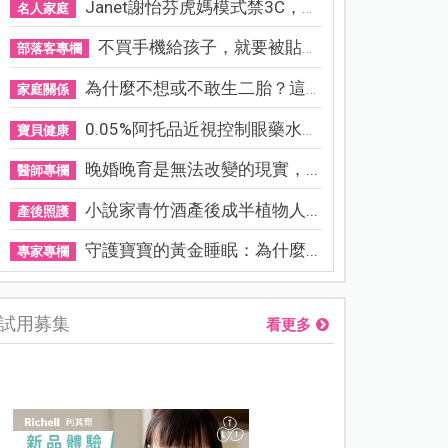
Janet謝怡芬虎媽模式禁3C，看...
名人家庭
不買手機給孩子，就要被貼「...
部落客專欄
為什麼不想或不敢生二胎？這8...
家庭關係
0.05%阿托品近視控制眼藥水納...
寶貝健康
晚婚晚育是無法改變的現實，...
醫師專欄
小說家青竹酒產後成半植物人...
產後照護
守護寶寶的黃金睡眠：為什麼...
專家專欄
試用募集
看更多