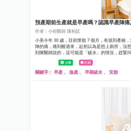
預產期前生產就是早產嗎？認識早產陣痛
作者：小樹醫師 陳柏廷
小美今年 30 歲，目前懷胎 7 個月，有規則
陣的痛，痛到醒過來，起初以為是想上廁所，沒
到陳醫師說的，這可能是「破水」的情況，趕緊叫
斷為「早產陣痛」合併破水。緊急給予安胎藥物及
收藏
健康的嬰兒，母子順利出院。
關鍵字：
早產
、
急產
、
早期破水
、
安胎