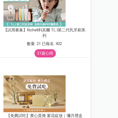
【試用募集】Richell利其爾 T.L.I第二代乳牙刷系
列
數量: 21 已報名: 432
21篇心得
【免費試吃】實心蛋捲 窗花綻放｜彌月禮盒