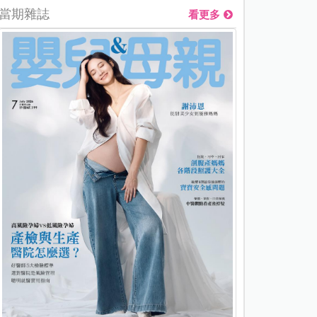
當期雜誌
看更多