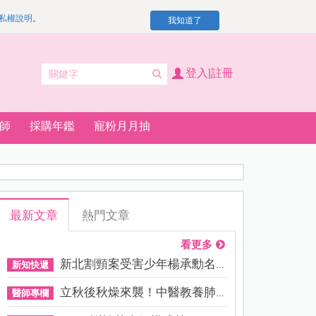
私權說明
。
我知道了
登入|註冊
師
採購年鑑
寵粉月月抽
最新文章
熱門文章
看更多
新北割頸案受害少年楊承勳名...
新知快遞
立秋後秋燥來襲！中醫教養肺...
醫師專欄