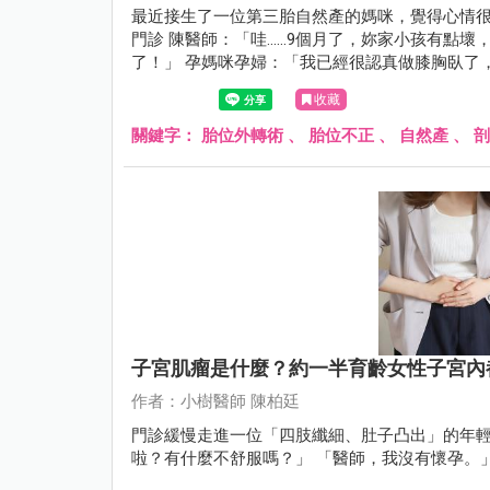
最近接生了一位第三胎自然產的媽咪，覺得心情很好，因為這位
門診 陳醫師：「哇......9個月了，妳家小孩
了！」 孕媽咪孕婦：「我已經很認真做膝胸臥了
收藏
關鍵字：
胎位外轉術
、
胎位不正
、
自然產
、
剖
子宮肌瘤是什麼？約一半育齡女性子宮內
作者：小樹醫師 陳柏廷
門診緩慢走進一位「四肢纖細、肚子凸出」的年輕
啦？有什麼不舒服嗎？」 「醫師，我沒有懷孕。」