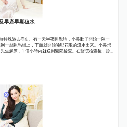
及早產早期破水
產檢，無特殊過去病史。有一天半夜睡覺時，小美肚子開始一陣一
想到一坐到馬桶上，下面就開始唏哩花啦的流水出來。小美想
先生起床，1 個小時內就送到醫院檢查。在醫院檢查後，診
肺泡成熟劑、硫酸鎂治療。後來在懷孕近 9 個月，生出一位