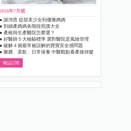
2026年7月號
● 謝沛恩 從甜美少女到優雅媽媽
● 剖婦產媽媽各階段照護大全
● 產檢與生產醫院怎麼選？
● 好醫師５大檢驗標準 選對醫院是風險管理
● 破解４個最常被誤解的寶寶安全感問題
● 藥膳、茶飲、日常保養 中醫觀點看產後掉髮
雜誌訂閱