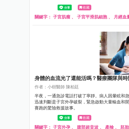
收藏
關鍵字：
子宮肌瘤
、
子宮平滑肌細胞
、
月經血
身體的血流光了還能活嗎？醫療團隊與時
作者：小樹醫師 陳柏廷
半夜，一通急診電話打破了寧靜。病人因暈眩和
迅速判斷是子宮外孕破裂，緊急啟動大量輸血和
賽跑的驚險救援故事。
收藏
關鍵字：
子宮外孕
、
腹部超音波
、
產檢
、
胚胎