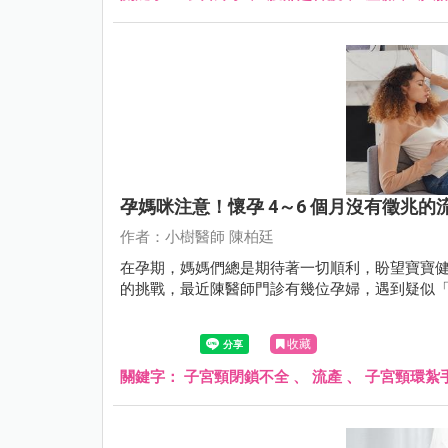
孕媽咪注意！懷孕 4～6 個月沒有徵兆
作者：小樹醫師 陳柏廷
在孕期，媽媽們總是期待著一切順利，盼望寶寶
的挑戰，最近陳醫師門診有幾位孕婦，遇到疑似
收藏
關鍵字：
子宮頸閉鎖不全
、
流產
、
子宮頸環紮