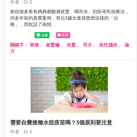
作者：Dr. E
相信很多爸爸媽媽都聽過收驚、喝符水、刮痧等民俗療法，
但多年前的真實案例，有位3歲女童就曾因這樣的「治
療」，而耽誤了病情…
收藏
關鍵字：
發燒
、
被驚嚇
、
收驚
、
符水
、
急性腦炎
、
偏
方
需要自費接種水痘疫苗嗎？5個原則要注意
作者：Dr. E