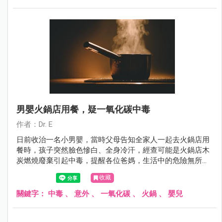
男嬰火鍋店用餐，疑一氧化碳中毒
作者：Dr. E
日前收治一名小男嬰，當時父母告知全家人一起去火鍋店用
餐時，孩子突然臉色慘白、全身冷汗，經查可能是火鍋店木
炭燃燒廢棄引起中毒，提醒各位爸媽，生活中的危險無所不
在，一定要注意外出用餐環境，減少意外發生。
收藏
關鍵字：
中毒
、
意外
、
一氧化碳
、
火鍋
、
嬰兒