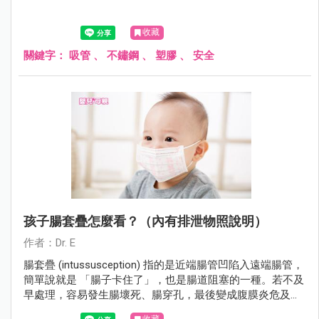
收藏
關鍵字：
吸管
、
不鏽鋼
、
塑膠
、
安全
孩子腸套疊怎麼看？（內有排泄物照說明）
作者：Dr. E
腸套疊 (intussusception) 指的是近端腸管凹陷入遠端腸管，
簡單說就是 「腸子卡住了」，也是腸道阻塞的一種。若不及
早處理，容易發生腸壞死、腸穿孔，最後變成腹膜炎危及生
命。