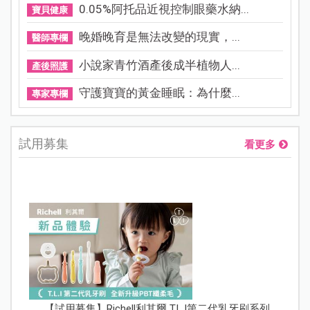
0.05%阿托品近視控制眼藥水納...
寶貝健康
晚婚晚育是無法改變的現實，...
醫師專欄
小說家青竹酒產後成半植物人...
產後照護
守護寶寶的黃金睡眠：為什麼...
專家專欄
試用募集
看更多
【試用募集】Richell利其爾 T.L.I第二代乳牙刷系列