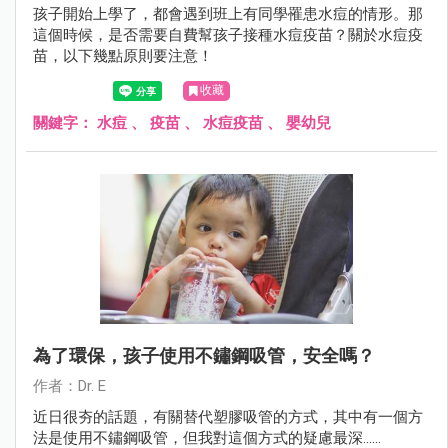
孩子開始上學了，都會遇到班上有同學罹患水痘的情形。那
這個時候，是否需要自費幫孩子接種水痘疫苗？關於水痘疫
苗，以下幾點原則要注意！
收藏
關鍵字：
水痘
、
疫苗
、
水痘疫苗
、
嬰幼兒
為了環保，孩子使用不鏽鋼吸管，安全嗎？
作者：Dr. E
近日很夯的話題，有關替代塑膠吸管的方式，其中有一個方
法是使用不鏽鋼吸管，但我對這個方式的疑慮最深......