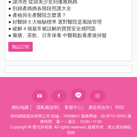
● 謝沛恩 從甜美少女到優雅媽媽
● 剖婦產媽媽各階段照護大全
● 產檢與生產醫院怎麼選？
● 好醫師５大檢驗標準 選對醫院是風險管理
● 破解４個最常被誤解的寶寶安全感問題
● 藥膳、茶飲、日常保養 中醫觀點看產後掉髮
雜誌訂閱
網站地圖
│
隱私權說明
│
客服中心
│
廣告與合作
|
RSS
婦幼網路股份有限公司 統編：70458331 服務專線：02-8712-5959 | 服
務時間：週一～週五：10:00~17:30
Copyright © 嬰兒與母親. All rights reserved. 版權所有，禁止擅自轉貼
節錄