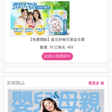
【免費體驗】森活舒敏兒童益生菌
數量: 10 已報名: 453
試用心得撰寫中
當期雜誌
看更多