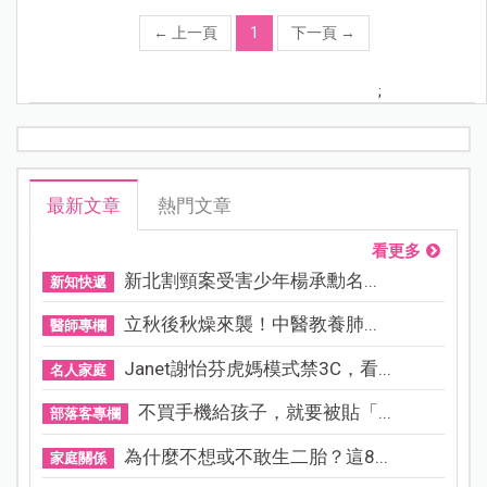
←
上一頁
1
下一頁
→
;
最新文章
熱門文章
看更多
新北割頸案受害少年楊承勳名...
新知快遞
立秋後秋燥來襲！中醫教養肺...
醫師專欄
Janet謝怡芬虎媽模式禁3C，看...
名人家庭
不買手機給孩子，就要被貼「...
部落客專欄
為什麼不想或不敢生二胎？這8...
家庭關係