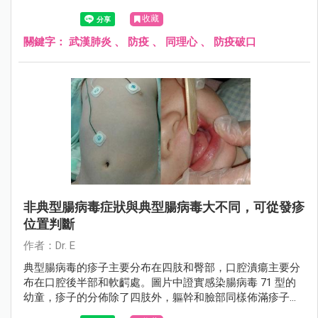
的擴散。在武漢肺炎確診人數突破三位數之後，此時是相當
收藏
關鍵的時刻，「急診室小兒科醫師Dr. E」也分享了一段文
章，呼籲大家切勿掉以輕心......
關鍵字：
武漢肺炎
、
防疫
、
同理心
、
防疫破口
非典型腸病毒症狀與典型腸病毒大不同，可從發疹
位置判斷
作者：Dr. E
典型腸病毒的疹子主要分布在四肢和臀部，口腔潰瘍主要分
布在口腔後半部和軟齶處。圖片中證實感染腸病毒 71 型的
幼童，疹子的分佈除了四肢外，軀幹和臉部同樣佈滿疹子；
口腔潰瘍位置不是在後半部而是長在舌頭，以上表現都跟典