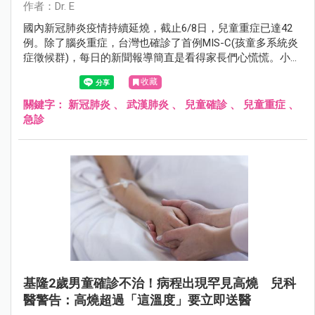
作者：Dr. E
國內新冠肺炎疫情持續延燒，截止6/8日，兒童重症已達42
例。除了腦炎重症，台灣也確診了首例MIS-C(孩童多系統炎
症徵候群)，每日的新聞報導簡直是看得家長們心慌慌。小兒
科醫師建議家長，在現今的時空背景下，確診者無法到診所
收藏
看診，或到急診室可能需要等待 1-2 小時，這時候家長就需
要學習如何正確評估孩子的生理狀況。以下小兒科醫師整理
關鍵字：
新冠肺炎
、
武漢肺炎
、
兒童確診
、
兒童重症
、
了五個確診新冠肺炎後，家長常帶孩子衝急診但誤解成重症
急診
的主訴。
基隆2歲男童確診不治！病程出現罕見高燒 兒科
醫警告：高燒超過「這溫度」要立即送醫