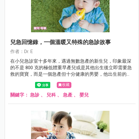
兒急回憶錄，一個溫暖又特殊的急診故事
作者：Dr. E
在小兒急診室十多年來，遇過無數急產的新生兒，印象最深
的不是 800 克的極低體重早產兒或是其他出生後立即需要急
救的寶寶，而是一個急產但十分健康的男嬰，他出生前的過
程十分特殊，特殊到至今無法忘卻。
收藏
關鍵字：
急診
、
兒科
、
急產
、
嬰兒