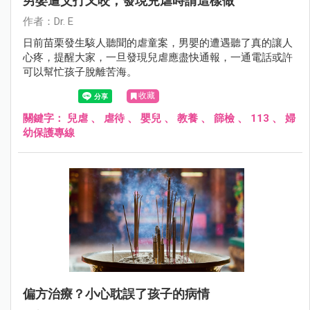
男嬰遭父打又咬，發現兒虐時請這樣做
作者：Dr. E
日前苗栗發生駭人聽聞的虐童案，男嬰的遭遇聽了真的讓人
心疼，提醒大家，一旦發現兒虐應盡快通報，一通電話或許
可以幫忙孩子脫離苦海。
收藏
關鍵字：
兒虐
、
虐待
、
嬰兒
、
教養
、
篩檢
、
113
、
婦
幼保護專線
偏方治療？小心耽誤了孩子的病情