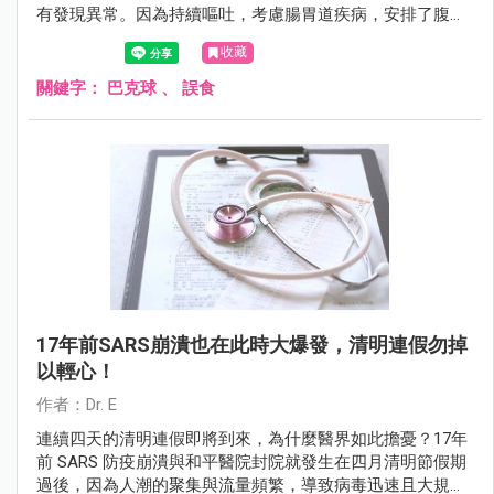
有發現異常。因為持續嘔吐，考慮腸胃道疾病，安排了腹部
X 光，意外發現有 5 顆相連在一起的「白亮球形異物」在腸
收藏
道中。
關鍵字：
巴克球
、
誤食
17年前SARS崩潰也在此時大爆發，清明連假勿掉
以輕心！
作者：Dr. E
連續四天的清明連假即將到來，為什麼醫界如此擔憂？17年
前 SARS 防疫崩潰與和平醫院封院就發生在四月清明節假期
過後，因為人潮的聚集與流量頻繁，導致病毒迅速且大規模