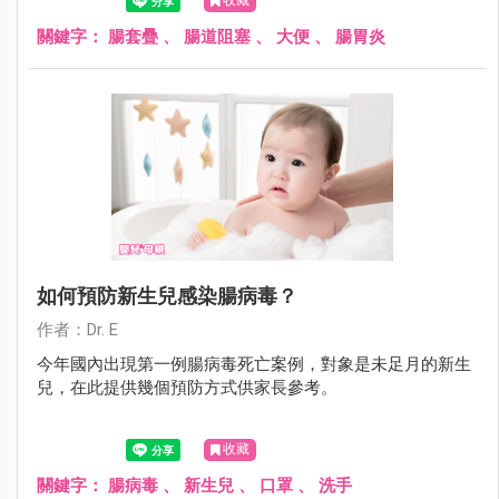
收藏
關鍵字：
腸套疊
、
腸道阻塞
、
大便
、
腸胃炎
如何預防新生兒感染腸病毒？
作者：Dr. E
今年國內出現第一例腸病毒死亡案例，對象是未足月的新生
兒，在此提供幾個預防方式供家長參考。
收藏
關鍵字：
腸病毒
、
新生兒
、
口罩
、
洗手