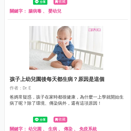
收藏
型腸病毒表現不同。
關鍵字：
腸病毒
、
嬰幼兒
孩子上幼兒園後每天都生病？原因是這個
作者：Dr. E
爸媽常疑惑，孩子在家時都很健康，為什麼一上學就開始生
病了呢？除了環境、傳染病外，還有這項原因！
收藏
關鍵字：
幼兒園
、
生病
、
傳染
、
免疫系統