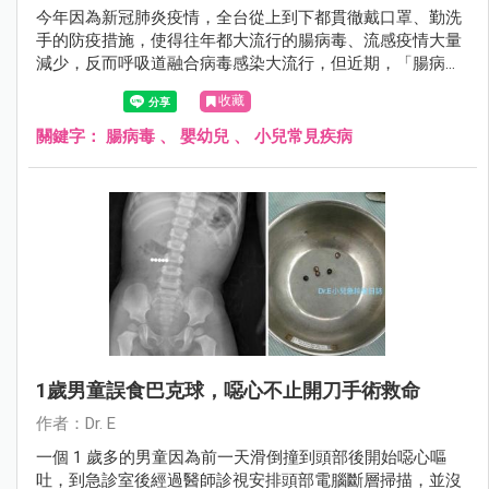
今年因為新冠肺炎疫情，全台從上到下都貫徹戴口罩、勤洗
手的防疫措施，使得往年都大流行的腸病毒、流感疫情大量
減少，反而呼吸道融合病毒感染大流行，但近期，「腸病
毒」卻悄悄逆襲當中，而且大多兒童身上都無抗體，若真的
收藏
捲土重來，後果恐怕...
關鍵字：
腸病毒
、
嬰幼兒
、
小兒常見疾病
1歲男童誤食巴克球，噁心不止開刀手術救命
作者：Dr. E
一個 1 歲多的男童因為前一天滑倒撞到頭部後開始噁心嘔
吐，到急診室後經過醫師診視安排頭部電腦斷層掃描，並沒