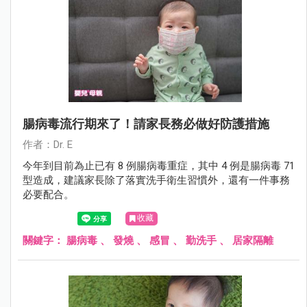
腸病毒流行期來了！請家長務必做好防護措施
作者：Dr. E
今年到目前為止已有 8 例腸病毒重症，其中 4 例是腸病毒 71
型造成，建議家長除了落實洗手衛生習慣外，還有一件事務
必要配合。
收藏
關鍵字：
腸病毒
、
發燒
、
感冒
、
勤洗手
、
居家隔離