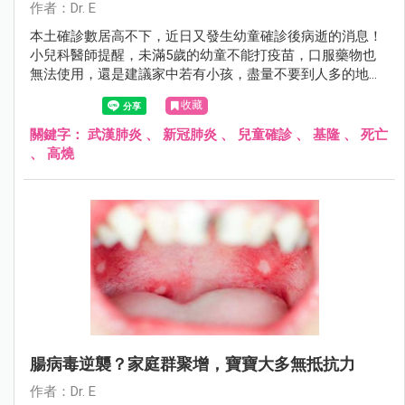
作者：Dr. E
本土確診數居高不下，近日又發生幼童確診後病逝的消息！
小兒科醫師提醒，未滿5歲的幼童不能打疫苗，口服藥物也
無法使用，還是建議家中若有小孩，盡量不要到人多的地方
參與不必要的社交活動！
收藏
關鍵字：
武漢肺炎
、
新冠肺炎
、
兒童確診
、
基隆
、
死亡
、
高燒
腸病毒逆襲？家庭群聚增，寶寶大多無抵抗力
作者：Dr. E