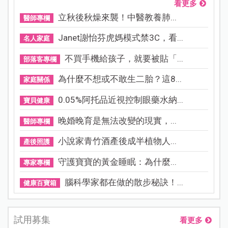
看更多
立秋後秋燥來襲！中醫教養肺...
醫師專欄
Janet謝怡芬虎媽模式禁3C，看...
名人家庭
不買手機給孩子，就要被貼「...
部落客專欄
為什麼不想或不敢生二胎？這8...
家庭關係
0.05%阿托品近視控制眼藥水納...
寶貝健康
晚婚晚育是無法改變的現實，...
醫師專欄
小說家青竹酒產後成半植物人...
產後照護
守護寶寶的黃金睡眠：為什麼...
專家專欄
腦科學家都在做的散步秘訣！...
健康百寶箱
試用募集
看更多