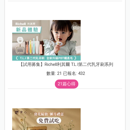
【試用募集】Richell利其爾 T.L.I第二代乳牙刷系列
數量: 21 已報名: 432
21篇心得