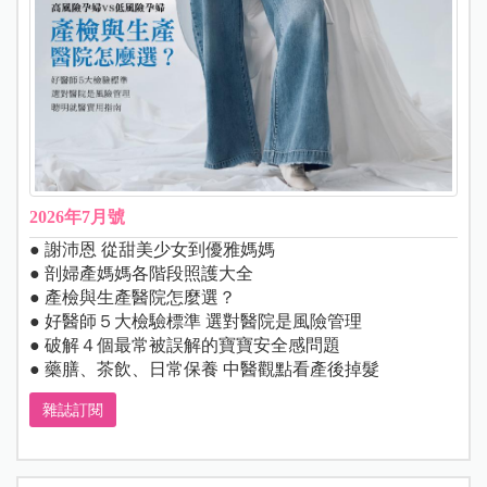
2026年7月號
● 謝沛恩 從甜美少女到優雅媽媽
● 剖婦產媽媽各階段照護大全
● 產檢與生產醫院怎麼選？
● 好醫師５大檢驗標準 選對醫院是風險管理
● 破解４個最常被誤解的寶寶安全感問題
● 藥膳、茶飲、日常保養 中醫觀點看產後掉髮
雜誌訂閱