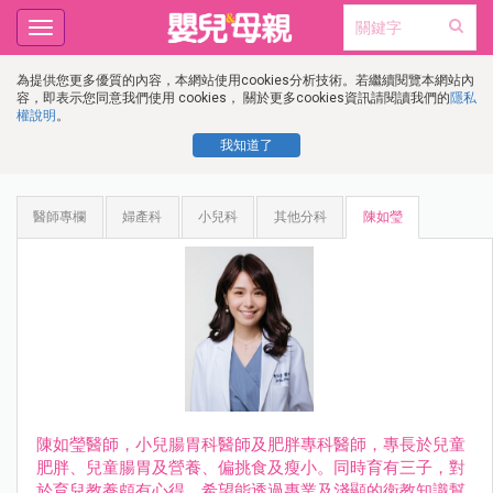
Toggle
navigation
為提供您更多優質的內容，本網站使用cookies分析技術。若繼續閱覽本網站內
容，即表示您同意我們使用 cookies， 關於更多cookies資訊請閱讀我們的
隱私
權說明
。
我知道了
醫師專欄
婦產科
小兒科
其他分科
陳如瑩
陳如瑩醫師，小兒腸胃科醫師及肥胖專科醫師，專長於兒童
肥胖、兒童腸胃及營養、偏挑食及瘦小。同時育有三子，對
於育兒教養頗有心得。希望能透過專業及淺顯的衛教知識幫