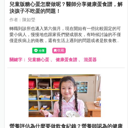
兒童版糖心蛋怎麼做呢？醫師分享健康蛋食譜，解
決孩子不吃蛋的問題！
作者：陳如瑩
轉職到診所也邁入第六個月，現在開始有一些比較固定的可
愛小病人，慢慢地也跟家長們變成朋友，有時候討論的不僅
僅是疾病上的衛教，還有生活上遇到的問題或者是飲食教
育。
收藏
關鍵字：
兒童糖心蛋
、
健康蛋食譜
、
混蛋器
營養評估為什麼要做飲食紀錄？營養師認為的健康