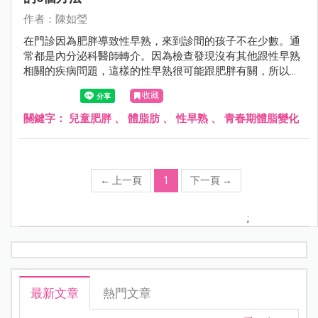
作者：陳如瑩
在門診因為肥胖導致性早熟，來到診間的孩子不在少數。通
常都是內分泌科醫師轉介。因為檢查發現沒有其他跟性早熟
相關的疾病問題，這樣的性早熟很可能跟肥胖有關，所以來
到我的門診做體重控制。今天就來聊聊兒童肥胖、體脂肪與
收藏
性早熟。
關鍵字：
兒童肥胖
、
體脂肪
、
性早熟
、
青春期體脂變化
←
上一頁
1
下一頁
→
;
最新文章
熱門文章