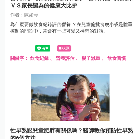
ＶＳ家長認為的健康大比拚
作者：陳如瑩
為什麼要做飲食紀錄評估營養 ？在兒童偏挑食瘦小或是體重
控制的門診中，常會有一些可愛又神奇的對話。
收藏
關鍵字：
飲食紀錄
、
營養評估
、
親子減重
、
飲食習慣
性早熟跟兒童肥胖有關係嗎？醫師教你預防性早熟
的6個方法