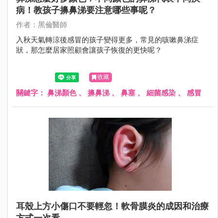
病！教孩子擤鼻涕要注意哪些事呢？
作者：黑倫醫師
入秋天氣轉涼後感冒的孩子變得更多，常見的咳嗽鼻涕症
狀，那怎麼居家照顧會讓孩子恢復的更快呢？
收藏
關鍵字：
鼻涕顏色
、
擤鼻涕
、
鼻塞
、
細菌感染
、
感冒
耳殼上方小傷口不要輕忽！軟骨膜炎的成因和治療
方式一次看