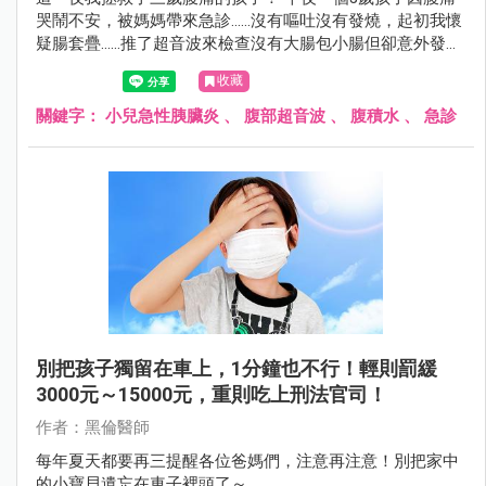
哭鬧不安，被媽媽帶來急診……沒有嘔吐沒有發燒，起初我懷
疑腸套疊……推了超音波來檢查沒有大腸包小腸但卻意外發現
腹腔有腹水，非常不尋常所以我積極的幫孩子詳細的抽血檢
收藏
查！後來睡夢中接到一通電話，黑倫醫師快來孩子的脂肪酶
超過3000……
關鍵字：
小兒急性胰臟炎
、
腹部超音波
、
腹積水
、
急診
別把孩子獨留在車上，1分鐘也不行！輕則罰緩
3000元～15000元，重則吃上刑法官司！
作者：黑倫醫師
每年夏天都要再三提醒各位爸媽們，注意再注意！別把家中
的小寶貝遺忘在車子裡頭了～