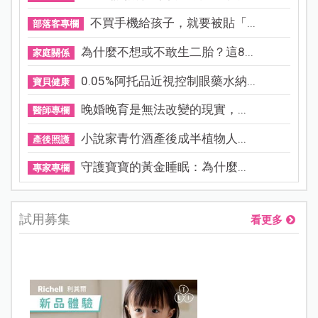
不買手機給孩子，就要被貼「...
部落客專欄
為什麼不想或不敢生二胎？這8...
家庭關係
0.05%阿托品近視控制眼藥水納...
寶貝健康
晚婚晚育是無法改變的現實，...
醫師專欄
小說家青竹酒產後成半植物人...
產後照護
守護寶寶的黃金睡眠：為什麼...
專家專欄
試用募集
看更多