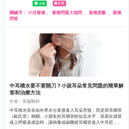
收藏
關鍵字：
小兒發燒
、
發燒問題大哉問
、
發燒度數
、
發燒
問答
中耳積水要不要開刀？小孩耳朵常見問題的簡單解
答和治療方法
作者：黑倫醫師
中耳積水並非由外界水分直接進入耳朵所致，而是與耳咽管
（歐氏管）相關。小朋友的耳咽管較短且水平，容易在感冒
或上呼吸道感染時，讓病毒或細菌經耳咽管進入中耳腔，導
致發炎和積水。若未及時治療，可能會對孩子的聽力及語言