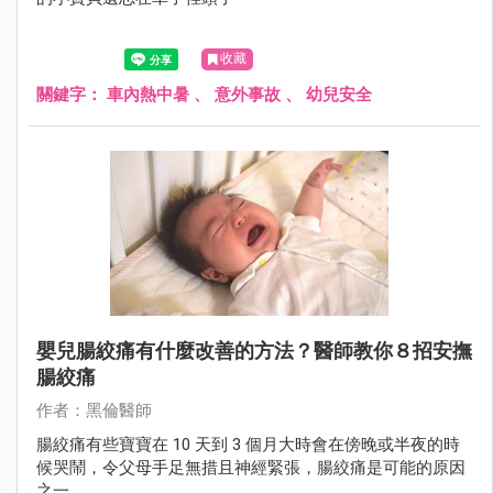
收藏
關鍵字：
車內熱中暑
、
意外事故
、
幼兒安全
嬰兒腸絞痛有什麼改善的方法？醫師教你８招安撫
腸絞痛
作者：黑倫醫師
腸絞痛有些寶寶在 10 天到 3 個月大時會在傍晚或半夜的時
候哭鬧，令父母手足無措且神經緊張，腸絞痛是可能的原因
之一。