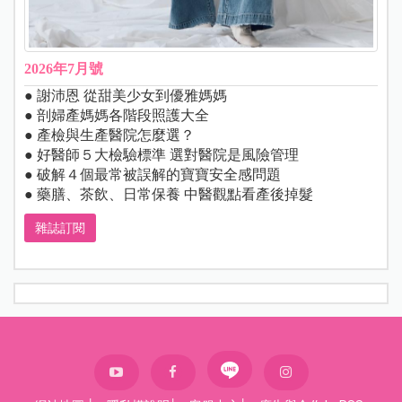
2026年7月號
● 謝沛恩 從甜美少女到優雅媽媽
● 剖婦產媽媽各階段照護大全
● 產檢與生產醫院怎麼選？
● 好醫師５大檢驗標準 選對醫院是風險管理
● 破解４個最常被誤解的寶寶安全感問題
● 藥膳、茶飲、日常保養 中醫觀點看產後掉髮
雜誌訂閱