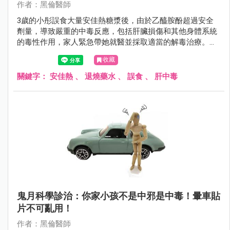
作者：黑倫醫師
3歲的小彤誤食大量安佳熱糖漿後，由於乙醯胺酚超過安全
劑量，導致嚴重的中毒反應，包括肝臟損傷和其他身體系統
的毒性作用，家人緊急帶她就醫並採取適當的解毒治療。家
中的藥品應該存放在孩子無法觸及的地方，以避免類似事件
收藏
再次發生。
關鍵字：
安佳熱
、
退燒藥水
、
誤食
、
肝中毒
鬼月科學診治：你家小孩不是中邪是中毒！暈車貼
片不可亂用！
作者：黑倫醫師