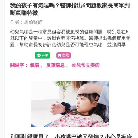
我的孩子有氣喘嗎？醫師指出6問題教家長簡單判
斷氣喘特徵
作者：黑倫醫師
幼兒氣喘是一種常見但容易被忽視的健康問題，特別是在5
歲以下的兒童中，診斷過程充滿挑戰。醫師提出幾個實用問
題，幫助家長初步評估幼兒是否可能罹患氣喘，並強調早期
識別與專業治療的重要性。
收藏
關鍵字：
氣喘
、
反覆喘息
、
幼兒常見疾病
別再亂親寶貝了，小孩嘴巴破又發燒？小心是疱疹