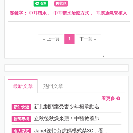
收藏
發展造成影響。
關鍵字：
中耳積水
、
中耳積水治療方式
、
耳膜通氣管植入
←
上一頁
1
下一頁
→
;
最新文章
熱門文章
看更多
新北割頸案受害少年楊承勳名...
新知快遞
立秋後秋燥來襲！中醫教養肺...
醫師專欄
Janet謝怡芬虎媽模式禁3C，看...
名人家庭