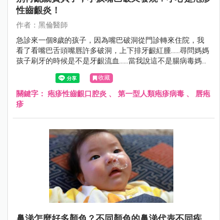
性齒齦炎！
作者：黑倫醫師
急診來一個8歲的孩子，因為嘴巴破洞從門診轉來住院，我
看了看嘴巴舌頭嘴唇許多破洞，上下排牙齦紅腫……尋問媽媽
孩子刷牙的時候是不是牙齦流血……當我說這不是腸病毒媽媽
很驚訝的表情看著我。
收藏
關鍵字：
疱疹性齒齦口腔炎
、
第一型人類疱疹病毒
、
唇疱
疹
鼻涕怎麼好多顏色？不同顏色的鼻涕代表不同疾