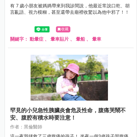
有 7 歲小朋友被媽媽帶來到我診間說，他最近常說口乾、胡
言亂語、視力模糊，甚至還帶去廟裡收驚以為他中邪了！！
收藏
關鍵字：
動暈症
、
暈車貼片
、
暈船
、
暈車
罕見的小兒急性胰臟炎會危及性命，腹痛哭鬧不
安、腹腔有積水時要注意！
作者：黑倫醫師
這一夜我拯救了三歲腹痛的孩子！ 半夜一個3歲孩子因腹痛