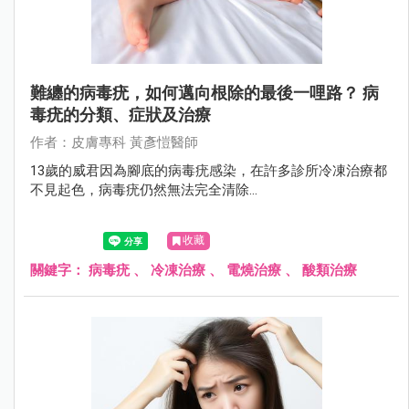
難纏的病毒疣，如何邁向根除的最後一哩路？ 病
毒疣的分類、症狀及治療
作者：⽪膚專科 黃彥愷醫師
13歲的威君因為腳底的病毒疣感染，在許多診所冷凍治療都
不見起色，病毒疣仍然無法完全清除...
收藏
關鍵字：
病毒疣
、
冷凍治療
、
電燒治療
、
酸類治療