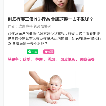
到底有哪三個 NG 行為 會讓頭髮一去不返呢？
作者：⽪膚專科 黃彥愷醫師
頭髮及頭皮的健康也越來越受到重視，許多人過了青春期後
也會慢慢開始有落髮及髮量稀疏的問題，到底有哪三個NG行
為 會讓頭髮一去不返呢？
收藏
關鍵字：
落髮
、
掉髮
、
禿頭
、
頭皮健康
、
頭皮保養