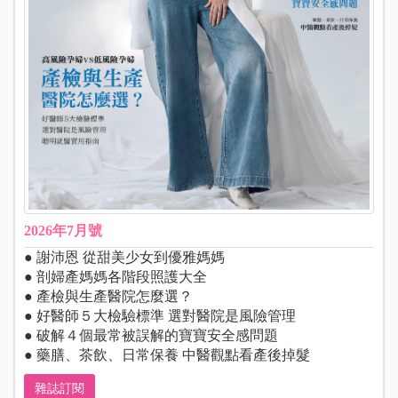
2026年7月號
● 謝沛恩 從甜美少女到優雅媽媽
● 剖婦產媽媽各階段照護大全
● 產檢與生產醫院怎麼選？
● 好醫師５大檢驗標準 選對醫院是風險管理
● 破解４個最常被誤解的寶寶安全感問題
● 藥膳、茶飲、日常保養 中醫觀點看產後掉髮
雜誌訂閱