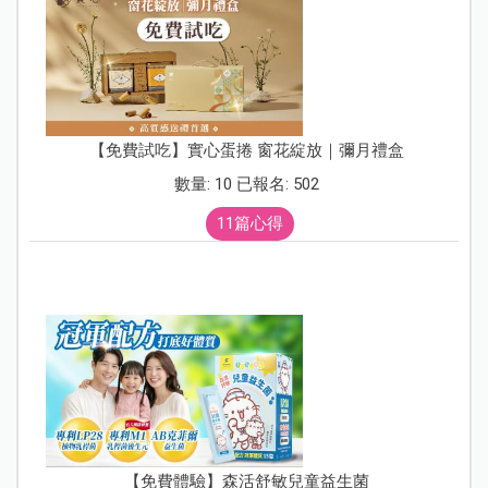
【免費試吃】實心蛋捲 窗花綻放｜彌月禮盒
數量: 10 已報名: 502
11篇心得
【免費體驗】森活舒敏兒童益生菌