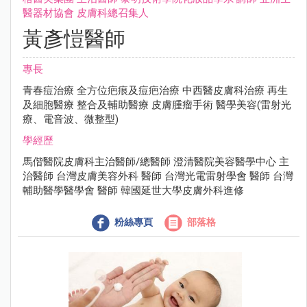
醫器材協會 ⽪膚科總召集⼈
黃彥愷醫師
專長
青春痘治療 全⽅位疤痕及痘疤治療 中⻄醫⽪膚科治療 再⽣
及細胞醫療 整合及輔助醫療 ⽪膚腫瘤⼿術 醫學美容(雷射光
療、電⾳波、微整型)
學經歷
⾺偕醫院⽪膚科主治醫師/總醫師 澄清醫院美容醫學中⼼ 主
治醫師 台灣⽪膚美容外科 醫師 台灣光電雷射學會 醫師 台灣
輔助醫學醫學會 醫師 韓國延世⼤學⽪膚外科進修
粉絲專頁
部落格