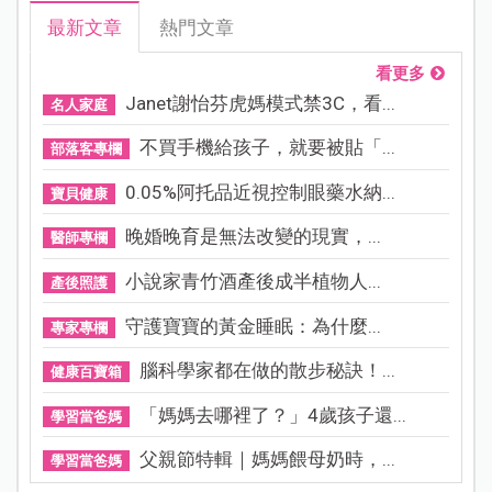
最新文章
熱門文章
看更多
Janet謝怡芬虎媽模式禁3C，看...
名人家庭
不買手機給孩子，就要被貼「...
部落客專欄
0.05%阿托品近視控制眼藥水納...
寶貝健康
晚婚晚育是無法改變的現實，...
醫師專欄
小說家青竹酒產後成半植物人...
產後照護
守護寶寶的黃金睡眠：為什麼...
專家專欄
腦科學家都在做的散步秘訣！...
健康百寶箱
「媽媽去哪裡了？」4歲孩子還...
學習當爸媽
父親節特輯｜媽媽餵母奶時，...
學習當爸媽