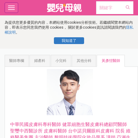
Toggle
navigation
為提供您更多優質的內容，本網站使用cookies分析技術。若繼續閱覽本網站內
容，即表示您同意我們使用 cookies， 關於更多cookies資訊請閱讀我們的
隱私
權說明
。
我知道了
醫師專欄
婦產科
小兒科
其他分科
黃彥愷醫師
中華⺠國⽪膚科專科醫師 健眾細胞⽣醫⽪膚科總顧問醫師
聖璽中⻄醫診所 ⽪膚科醫師 台中諾⾙爾眼科⽪膚科 院長 維
格醫美集團 主治醫師 黎明技術學院化妝品學系 講師 亞洲⽣