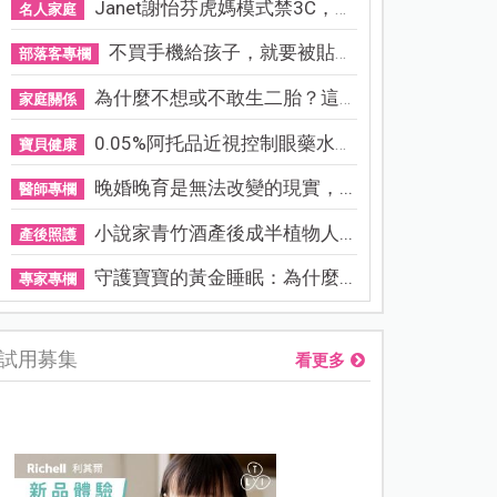
Janet謝怡芬虎媽模式禁3C，看...
名人家庭
不買手機給孩子，就要被貼「...
部落客專欄
為什麼不想或不敢生二胎？這8...
家庭關係
0.05%阿托品近視控制眼藥水納...
寶貝健康
晚婚晚育是無法改變的現實，...
醫師專欄
小說家青竹酒產後成半植物人...
產後照護
守護寶寶的黃金睡眠：為什麼...
專家專欄
試用募集
看更多