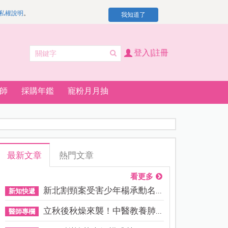
私權說明
。
我知道了
登入|註冊
師
採購年鑑
寵粉月月抽
最新文章
熱門文章
看更多
新北割頸案受害少年楊承勳名...
新知快遞
立秋後秋燥來襲！中醫教養肺...
醫師專欄