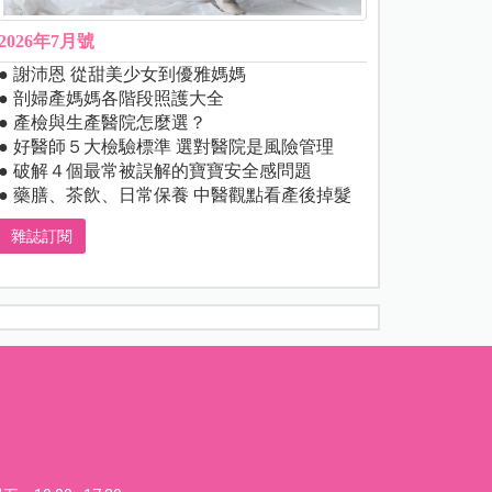
2026年7月號
● 謝沛恩 從甜美少女到優雅媽媽
● 剖婦產媽媽各階段照護大全
● 產檢與生產醫院怎麼選？
● 好醫師５大檢驗標準 選對醫院是風險管理
● 破解４個最常被誤解的寶寶安全感問題
● 藥膳、茶飲、日常保養 中醫觀點看產後掉髮
雜誌訂閱