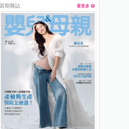
當期雜誌
看更多