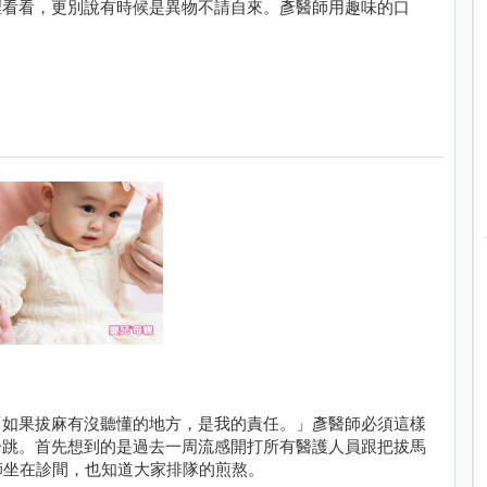
裡看看，更別說有時候是異物不請自來。彥醫師用趣味的口
「如果拔麻有沒聽懂的地方，是我的責任。」彥醫師必須這樣
一跳。首先想到的是過去一周流感開打所有醫護人員跟把拔馬
師坐在診間，也知道大家排隊的煎熬。