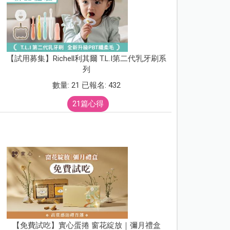
【試用募集】Richell利其爾 T.L.I第二代乳牙刷系
列
數量: 21 已報名: 432
21篇心得
【免費試吃】實心蛋捲 窗花綻放｜彌月禮盒