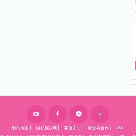
網站地圖
│
隱私權說明
│
客服中心
│
廣告與合作
|
RSS