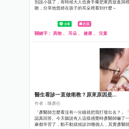
別說小孩了，有時候大人也會手癢把東西放進洞
吻，分享他曾經在孩子的耳朵裡看到什麼～
收藏
關鍵字：
異物
、
耳朵
、
健康
、
兒童
醫生看診一直做衛教？原來原因是...
作者：陳彥任
「彥醫師怎麼看沒有一分鐘就把我打發出去？」
認真回答。今天聽說有人這樣感覺時彥醫師嚇了
麻都辛苦了，動不動就候診20幾個人，其實彥醫