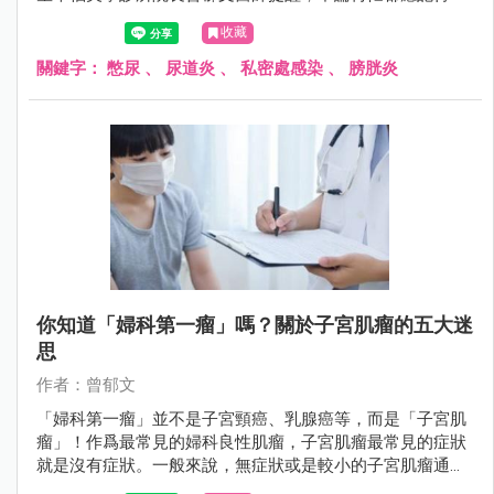
廁所，以避免感染情況發生。
收藏
關鍵字：
憋尿
、
尿道炎
、
私密處感染
、
膀胱炎
你知道「婦科第一瘤」嗎？關於子宮肌瘤的五大迷
思
作者：曾郁文
「婦科第一瘤」並不是子宮頸癌、乳腺癌等，而是「子宮肌
瘤」！作爲最常見的婦科良性肌瘤，子宮肌瘤最常見的症狀
就是沒有症狀。一般來說，無症狀或是較小的子宮肌瘤通常
不需要手術方式處理，但若出現下列4種情況，就要注意