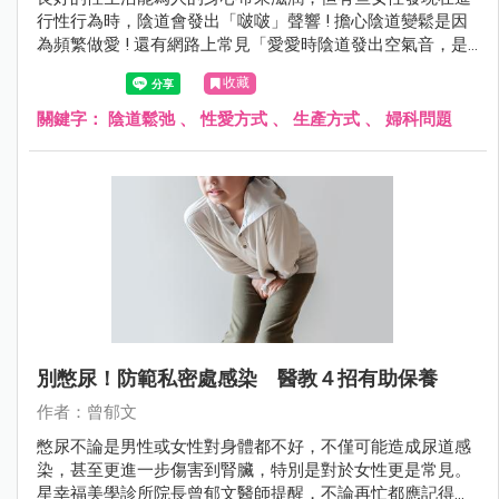
行性行為時，陰道會發出「啵啵」聲響 ! 擔心陰道變鬆是因
為頻繁做愛 ! 還有網路上常見「愛愛時陰道發出空氣音，是
陰道鬆弛嗎？」的說法，今天就來為大家說明陰道鬆弛及預
收藏
防妙招！
關鍵字：
陰道鬆弛
、
性愛方式
、
生產方式
、
婦科問題
別憋尿！防範私密處感染 醫教４招有助保養
作者：曾郁文
憋尿不論是男性或女性對身體都不好，不僅可能造成尿道感
染，甚至更進一步傷害到腎臟，特別是對於女性更是常見。
星幸福美學診所院長曾郁文醫師提醒，不論再忙都應記得上