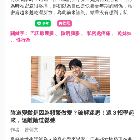
為時私密處很疼痛，起初以為自己是快要更年期的關係，私
密處越來越乾澀所致，為此前來諮詢。結果沒有想到，私密
處的乾澀問題並不是因為快要更年期的關係！究竟還有什麼
收藏
原因會導致突然擁有「乾妹妹」？！就讓我們繼續看下去
吧！
關鍵字：
巴氏腺囊腫
、
陰唇腫脹
、
私密處疼痛
、
乾妹妹
、
性行為
陰道變鬆是因為頻繁做愛？破解迷思！這３招學起
來，遠離陰道鬆弛
作者：曾郁文
良好的性生活能為人的身心帶來滋潤，但有些女性發現在進