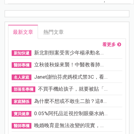
;
最新文章
熱門文章
看更多
新北割頸案受害少年楊承勳名...
新知快遞
立秋後秋燥來襲！中醫教養肺...
醫師專欄
Janet謝怡芬虎媽模式禁3C，看...
名人家庭
不買手機給孩子，就要被貼「...
部落客專欄
為什麼不想或不敢生二胎？這8...
家庭關係
0.05%阿托品近視控制眼藥水納...
寶貝健康
晚婚晚育是無法改變的現實，...
醫師專欄