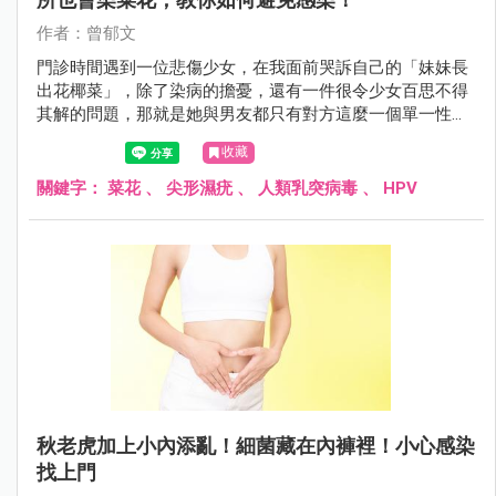
作者：曾郁文
門診時間遇到一位悲傷少女，在我面前哭訴自己的「妹妹長
出花椰菜」，除了染病的擔憂，還有一件很令少女百思不得
其解的問題，那就是她與男友都只有對方這麼一個單一性伴
侶，可是男友卻沒有中獎的跡象，她很擔憂男友會質疑她的
收藏
清白，不知道該怎麼解釋才好，因此至今都對男友隱瞞感染
的事情……
關鍵字：
菜花
、
尖形濕疣
、
人類乳突病毒
、
HPV
秋老虎加上小內添亂！細菌藏在內褲裡！小心感染
找上門