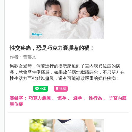
性交疼痛，恐是巧克力囊腫惹的禍！
作者：曾郁文
男歡女愛時，倘若進行的姿勢壓迫到子宮內膜異位症的病
兆，就會產生疼痛感，如果放任病灶繼續惡化，不只雙方在
性生活方面都難以盡興，還有可能導致嚴重的婦科疾病！
收藏
關鍵字：
巧克力囊腫
、
懷孕
、
避孕
、
性行為
、
子宮內膜
異位症