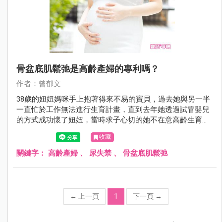
骨盆底肌鬆弛是高齡產婦的專利嗎？
作者：曾郁文
38歲的妞妞媽咪手上抱著得來不易的寶貝，過去她與另一半
一直忙於工作無法進行生育計畫，直到去年她透過試管嬰兒
的方式成功懷了妞妞，當時求子心切的她不在意高齡生育的
辛勞，一心只希望寶寶健康平安，如今她終於把妞妞生下來
收藏
了，但卻出現了當時沒想到的婦科困擾，頻尿、漏尿、腹部
有垂墜感、私密處鬆弛、便祕等…等症狀率續出現！因此門
關鍵字：
高齡產婦
、
尿失禁
、
骨盆底肌鬆弛
診時間她特地來諮詢我，這些她始料未及的狀況到底該怎麼
處理呢？
←
上一頁
1
下一頁
→