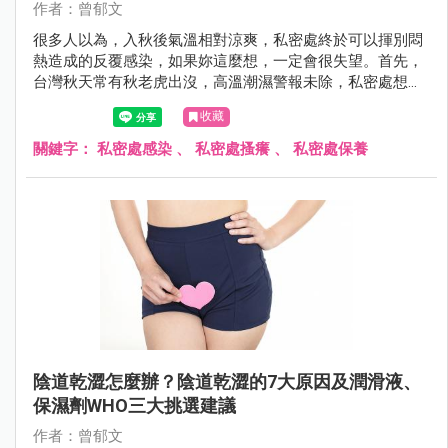
作者：曾郁文
很多人以為，入秋後氣溫相對涼爽，私密處終於可以揮別悶
熱造成的反覆感染，如果妳這麼想，一定會很失望。首先，
台灣秋天常有秋老虎出沒，高溫潮濕警報未除，私密處想要
遠離搔癢感染有難度，另一方面，很多人以為感染問題出在
收藏
外在環境，卻忽略內在環境也可能成為幫兇。
關鍵字：
私密處感染
、
私密處搔癢
、
私密處保養
陰道乾澀怎麼辦？陰道乾澀的7大原因及潤滑液、
保濕劑WHO三大挑選建議
作者：曾郁文