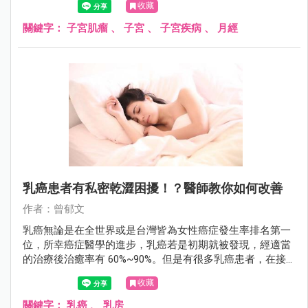
收藏
了！
關鍵字：
子宮肌瘤
、
子宮
、
子宮疾病
、
月經
乳癌患者有私密乾澀困擾！？醫師教你如何改善
作者：曾郁文
乳癌無論是在全世界或是台灣皆為女性癌症發生率排名第一
位，所幸癌症醫學的進步，乳癌若是初期就被發現，經適當
的治療後治癒率有 60%~90%。但是有很多乳癌患者，在接
受藥物治療後，常會出現類似更年期「陰道萎縮症」的症
收藏
狀，伴隨陰道乾澀、性行為疼痛、頻尿，以及尿失禁等困
擾。
關鍵字：
乳癌
、
乳房