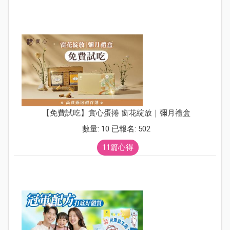
【免費試吃】實心蛋捲 窗花綻放｜彌月禮盒
數量: 10 已報名: 502
11篇心得