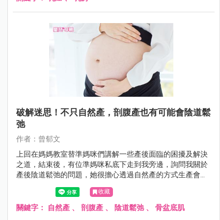
破解迷思！不只自然產，剖腹產也有可能會陰道鬆
弛
作者：曾郁文
上回在媽媽教室替準媽咪們講解一些產後面臨的困擾及解決
之道，結束後，有位準媽咪私底下走到我旁邊，詢問我關於
產後陰道鬆弛的問題，她很擔心透過自然產的方式生產會造
成嚴重的陰道鬆弛，因此她內心偏向選擇剖腹生產。但是難
收藏
道剖腹產的陰道就會緊實如初，不受影響嗎？
關鍵字：
自然產
、
剖腹產
、
陰道鬆弛
、
骨盆底肌