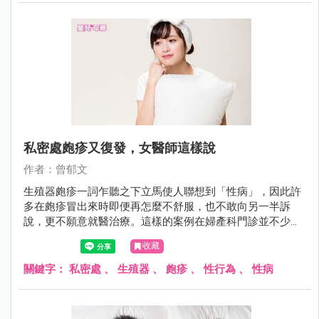
私密處皰疹又復發，女醫師這樣說
作者：曾郁文
生殖器皰疹一詞乍聽之下立馬使人聯想到「性病」，因此許
多在皰疹冒出來時即便再怎麼不舒服，也不敢向另一半訴
說，更不願意就醫治療。這樣的案例在婦產科門診並不少
見，陳小姐就是長期飽受私密處皰疹折磨的苦主，到底該怎
收藏
麼預防和治療呢？
關鍵字：
私密處
、
生殖器
、
皰疹
、
性行為
、
性病