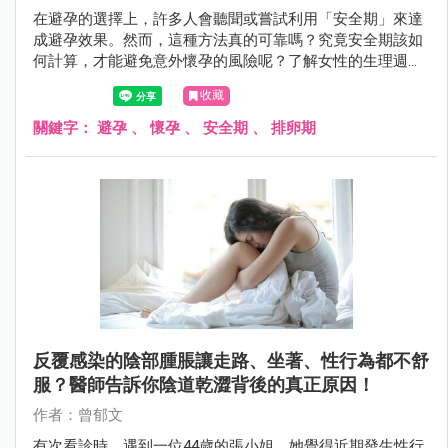
在避孕的選擇上，許多人會聽聞或嘗試利用「安全期」來達
成避孕效果。然而，這種方法真的可靠嗎？究竟安全期該如
何計算，才能避免意外懷孕的風險呢？了解女性的生理週期
運作，解析何時最容易受孕，才能去判斷安全期是否真的安
收藏
全？
關鍵字：
避孕
、
懷孕
、
安全期
、
排卵期
反覆感染的陰部腫脹讓走路、坐著、性行為都不舒
服？醫師告訴你陰道乾澀背後的真正原因！
作者：曾郁文
有次看診時，遇到一位44歲的張小姐，她覺得近期發生性行