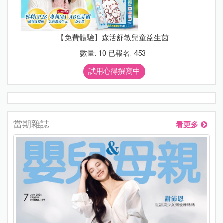
【免費體驗】森活舒敏兒童益生菌
數量: 10 已報名: 453
試用心得撰寫中
當期雜誌
看更多