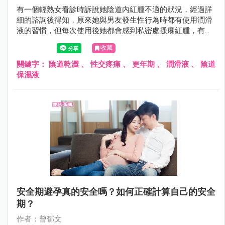
有一個輕熟女看診時訴說她陰道內紅腫不適的狀況，經過詳
細的諮詢後得知，原來她與男友發生性行為時都有使用潤滑
液的習慣，但每次使用後她都會感到私密處搔癢紅腫，有一
點感覺像是「過敏」的感覺。
收藏
關鍵字：
陰道乾澀
、
性交疼痛
、
更年期
、
潤滑液
、
陰道
保濕液
安全期避孕真的安全嗎？如何正確計算自己的安全
期？
作者：曾郁文