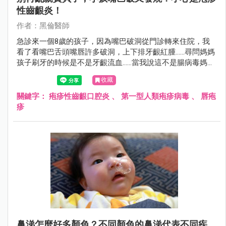
性齒齦炎！
作者：黑倫醫師
急診來一個8歲的孩子，因為嘴巴破洞從門診轉來住院，我
看了看嘴巴舌頭嘴唇許多破洞，上下排牙齦紅腫……尋問媽媽
孩子刷牙的時候是不是牙齦流血……當我說這不是腸病毒媽媽
很驚訝的表情看著我。
收藏
關鍵字：
疱疹性齒齦口腔炎
、
第一型人類疱疹病毒
、
唇疱
疹
鼻涕怎麼好多顏色？不同顏色的鼻涕代表不同疾