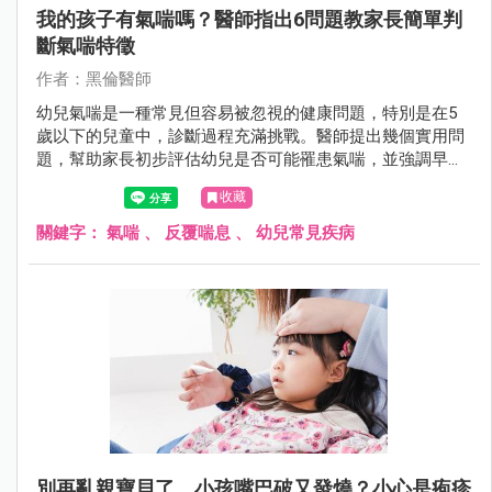
我的孩子有氣喘嗎？醫師指出6問題教家長簡單判
斷氣喘特徵
作者：黑倫醫師
幼兒氣喘是一種常見但容易被忽視的健康問題，特別是在5
歲以下的兒童中，診斷過程充滿挑戰。醫師提出幾個實用問
題，幫助家長初步評估幼兒是否可能罹患氣喘，並強調早期
識別與專業治療的重要性。
收藏
關鍵字：
氣喘
、
反覆喘息
、
幼兒常見疾病
別再亂親寶貝了，小孩嘴巴破又發燒？小心是疱疹