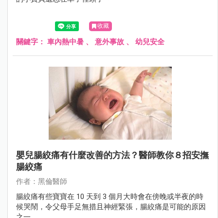
收藏
關鍵字：
車內熱中暑
、
意外事故
、
幼兒安全
嬰兒腸絞痛有什麼改善的方法？醫師教你８招安撫
腸絞痛
作者：黑倫醫師
腸絞痛有些寶寶在 10 天到 3 個月大時會在傍晚或半夜的時
候哭鬧，令父母手足無措且神經緊張，腸絞痛是可能的原因
之一。