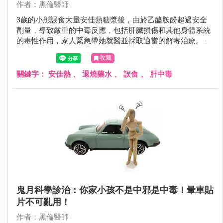
作者：黑倫醫師
3歲的小彤誤食大量安佳熱糖漿後，由於乙醯胺酚超過安全
劑量，導致嚴重的中毒反應，包括肝臟損傷和其他身體系統
的毒性作用，家人緊急帶她就醫並採取適當的解毒治療。家
中的藥品應該存放在孩子無法觸及的地方，以避免類似事件
收藏
再次發生。
關鍵字：
安佳熱
、
退燒藥水
、
誤食
、
肝中毒
鬼月科學診治：你家小孩不是中邪是中毒！暈車貼
片不可亂用！
作者：黑倫醫師