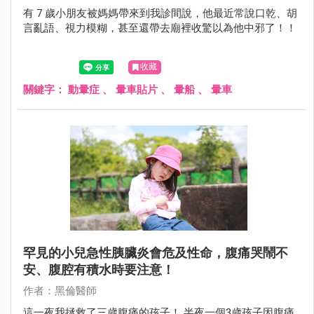
有 7 歲小朋友被媽媽帶來到我診間說，他最近常說口乾、胡
言亂語、視力模糊，甚至還帶去廟裡收驚以為他中邪了！！
收藏
關鍵字：
動暈症
、
暈車貼片
、
暈船
、
暈車
罕見的小兒急性胰臟炎會危及性命，腹痛哭鬧不
安、腹腔有積水時要注意！
作者：黑倫醫師
這一夜我拯救了三歲腹痛的孩子！ 半夜一個3歲孩子因腹痛