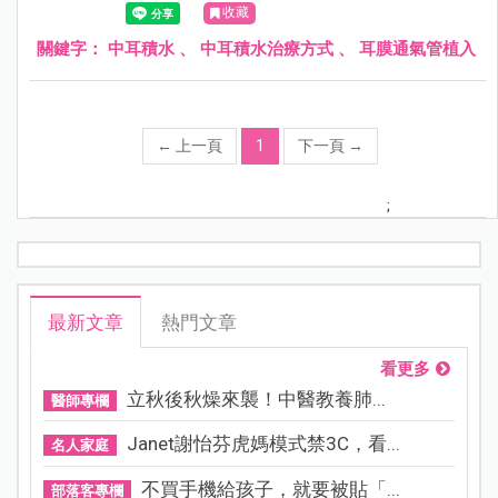
收藏
發展造成影響。
關鍵字：
中耳積水
、
中耳積水治療方式
、
耳膜通氣管植入
←
上一頁
1
下一頁
→
;
最新文章
熱門文章
看更多
立秋後秋燥來襲！中醫教養肺...
醫師專欄
Janet謝怡芬虎媽模式禁3C，看...
名人家庭
不買手機給孩子，就要被貼「...
部落客專欄