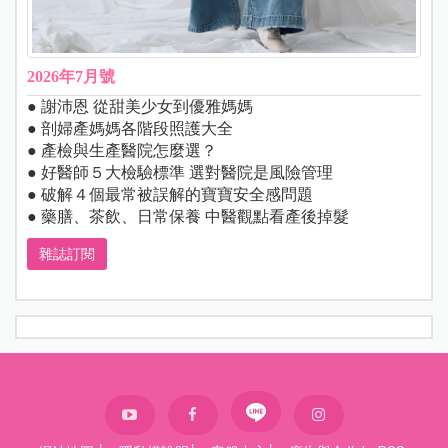
2026年7月號
● 謝沛恩 從甜美少女到優雅媽媽
● 剖婦產媽媽各階段照護大全
● 產檢與生產醫院怎麼選？
● 好醫師５大檢驗標準 選對醫院是風險管理
● 破解４個最常被誤解的寶寶安全感問題
● 藥膳、茶飲、日常保養 中醫觀點看產後掉髮
雜誌訂閱