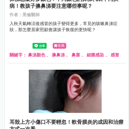
病！教孩子擤鼻涕要注意哪些事呢？
作者：黑倫醫師
入秋天氣轉涼後感冒的孩子變得更多，常見的咳嗽鼻涕症
狀，那怎麼居家照顧會讓孩子恢復的更快呢？
收藏
關鍵字：
鼻涕顏色
、
擤鼻涕
、
鼻塞
、
細菌感染
、
感冒
耳殼上方小傷口不要輕忽！軟骨膜炎的成因和治療
方式一次看