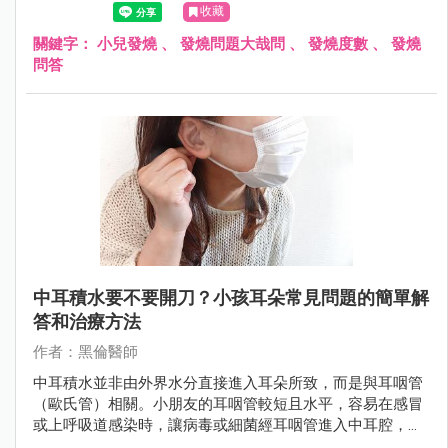
收藏
關鍵字：
小兒發燒
、
發燒問題大哉問
、
發燒度數
、
發燒
問答
中耳積水要不要開刀？小孩耳朵常見問題的簡單解
答和治療方法
作者：黑倫醫師
中耳積水並非由外界水分直接進入耳朵所致，而是與耳咽管
（歐氏管）相關。小朋友的耳咽管較短且水平，容易在感冒
或上呼吸道感染時，讓病毒或細菌經耳咽管進入中耳腔，導
致發炎和積水。若未及時治療，可能會對孩子的聽力及語言