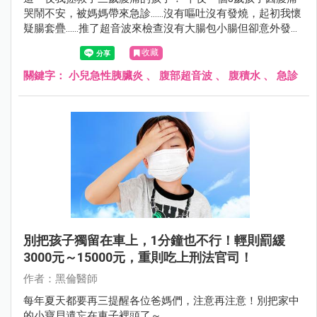
哭鬧不安，被媽媽帶來急診……沒有嘔吐沒有發燒，起初我懷
疑腸套疊……推了超音波來檢查沒有大腸包小腸但卻意外發現
腹腔有腹水，非常不尋常所以我積極的幫孩子詳細的抽血檢
收藏
查！後來睡夢中接到一通電話，黑倫醫師快來孩子的脂肪酶
超過3000……
關鍵字：
小兒急性胰臟炎
、
腹部超音波
、
腹積水
、
急診
別把孩子獨留在車上，1分鐘也不行！輕則罰緩
3000元～15000元，重則吃上刑法官司！
作者：黑倫醫師
每年夏天都要再三提醒各位爸媽們，注意再注意！別把家中
的小寶貝遺忘在車子裡頭了～