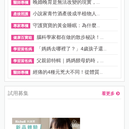
晚婚晚育是無法改變的現實，...
醫師專欄
小說家青竹酒產後成半植物人...
產後照護
守護寶寶的黃金睡眠：為什麼...
專家專欄
腦科學家都在做的散步秘訣！...
健康百寶箱
「媽媽去哪裡了？」4歲孩子還...
學習當爸媽
父親節特輯｜媽媽餵母奶時，...
學習當爸媽
經痛的4種元兇大不同！從體質...
醫師專欄
試用募集
看更多