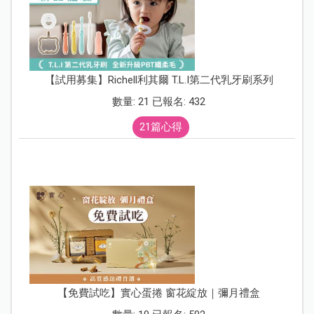
【試用募集】Richell利其爾 T.L.I第二代乳牙刷系列
數量: 21 已報名: 432
21篇心得
【免費試吃】實心蛋捲 窗花綻放｜彌月禮盒