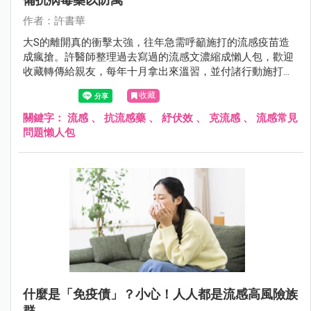
作者：許書華
大S的離開真的衝擊太強，往年急需呼籲施打的流感疫苗造
成瘋搶。許醫師整理過去寫過的流感文濃縮成懶人包，歡迎
收藏轉傳給親友，每年十月拿出來溫習，並付諸行動施打
吧！
收藏
關鍵字：
流感
、
抗流感藥
、
紓伏效
、
克流感
、
流感常見
問題懶人包
什麼是「免疫債」？小心！人人都是流感高風險族
群