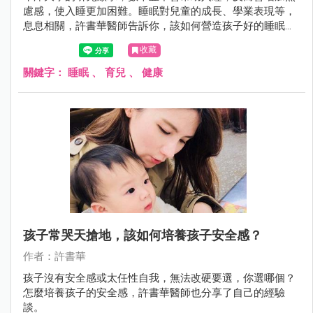
慮感，使入睡更加困難。睡眠對兒童的成長、學業表現等，
息息相關，許書華醫師告訴你，該如何營造孩子好的睡眠環
境。
收藏
關鍵字：
睡眠
、
育兒
、
健康
孩子常哭天搶地，該如何培養孩子安全感？
作者：許書華
孩子沒有安全感或太任性自我，無法改硬要選，你選哪個？
怎麼培養孩子的安全感，許書華醫師也分享了自己的經驗
談。