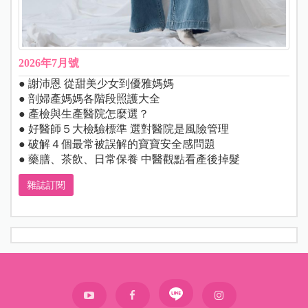
2026年7月號
● 謝沛恩 從甜美少女到優雅媽媽
● 剖婦產媽媽各階段照護大全
● 產檢與生產醫院怎麼選？
● 好醫師５大檢驗標準 選對醫院是風險管理
● 破解４個最常被誤解的寶寶安全感問題
● 藥膳、茶飲、日常保養 中醫觀點看產後掉髮
雜誌訂閱