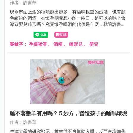
作者：許書華
現今市面上酒的種類越出越多，有酒味很重的烈酒，也有顏
色繽紛的調酒。在懷孕期間想小酌一兩口，是可以的嗎？會
導致嬰兒畸形嗎？究竟懷孕喝酒的代價是什麼，就讓許書華
醫師來告訴妳。
收藏
關鍵字：
孕婦喝酒
、
酒精
、
畸形兒
、
嬰兒
睡不著數羊有用嗎？５妙方，營造孩子的睡眠環境
作者：許書華
牛津大學的研究顯示，數羊並不會幫助入睡，反而會增加焦