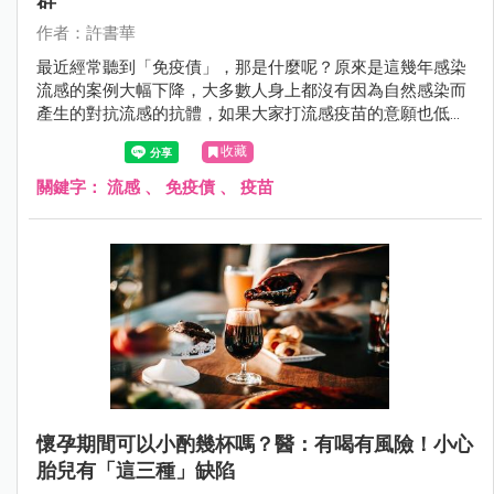
作者：許書華
最近經常聽到「免疫債」，那是什麼呢？原來是這幾年感染
流感的案例大幅下降，大多數人身上都沒有因為自然感染而
產生的對抗流感的抗體，如果大家打流感疫苗的意願也低
落，在多數人都沒有對抗流感抗體的情況下，就可能要面對
收藏
免疫債的發生。
關鍵字：
流感
、
免疫債
、
疫苗
懷孕期間可以小酌幾杯嗎？醫：有喝有風險！小心
胎兒有「這三種」缺陷