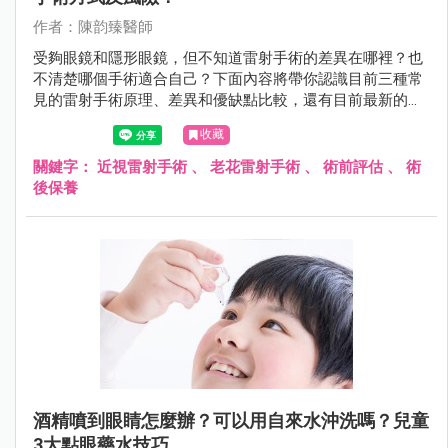
作者：陳韵臻醫師
受夠眼鏡和隱形眼鏡，但不知道雷射手術的差異在哪裡？也
不清楚哪個手術適合自己？下面內容將帶你認識目前三種常
見的雷射手術原理、差異和優缺點比較，還有目前最新的
SMILE Pro 和 LBV 老花雷射。
收藏
關鍵字：
近視雷射手術
、
老花雷射手術
、
術前評估
、
術
後保養
酒精噴到眼睛怎麼辦？可以用自來水沖洗嗎？兒童
3大點眼藥水技巧