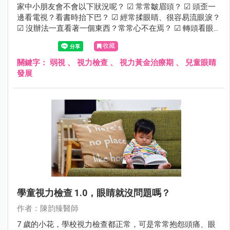
家中小朋友會不會以下狀況呢？ ☑ 常常皺眉頭？ ☑ 頭歪一
邊看電視？看書時抬下巴？ ☑ 經常揉眼睛、很容易流眼淚？
☑ 沒辦法一直看著一個東西？常常心不在焉？ ☑ 轉頭看眼
前的東西？ 若有這些狀況建議進一步檢查，需留意是否有弱
收藏
視的可能性。
關鍵字：
弱視
、
視力檢查
、
視力黃金治療期
、
兒童眼睛
發展
學童視力檢查 1.0，眼睛就沒問題嗎？
作者：陳韵臻醫師
7 歲的小花，學校視力檢查都正常，可是常常抱怨頭痛、眼