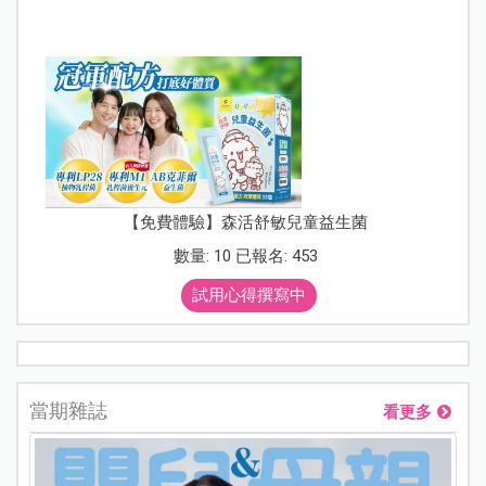
【免費體驗】森活舒敏兒童益生菌
數量: 10 已報名: 453
試用心得撰寫中
當期雜誌
看更多