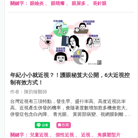
且有嚴重的眼瞼炎。
關鍵字：
眼瞼炎
、
眼睛癢
、
眼屎多
、
長針眼
年紀小小就近視？！護眼秘笈大公開，6大近視控
制有效方式！
作者：陳韵臻醫師
台灣近視有三項特點，發生早、盛行率高、高度近視比率
高。近視產生併發的機率，會隨著度數增加愈多機會愈大。
併發症包含白內障、 青光眼、 黃斑部病變、視網膜剝離，
甚至導致失明。
收藏
關鍵字：
兒童近視
、
假性近視
、
近視
、
角膜塑型片