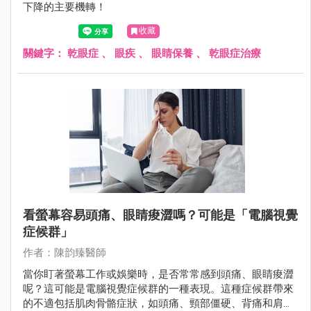
下降的主要機轉！
收藏
關鍵字：
乾眼症
、
眼疾
、
眼睛保養
、
乾眼症治療
看螢幕容易頭痛、眼睛痠澀嗎？可能是「電腦視覺
症候群」
作者：陳韵臻醫師
當你盯著螢幕工作或娛樂時，是否常常感到頭痛、眼睛痠澀
呢？這可能是電腦視覺症候群的一種表現。這種症候群帶來
的不適包括肌肉骨骼症狀，如頭痛、頸部僵硬、背痛和肩