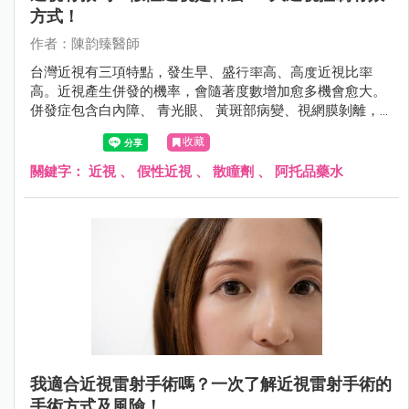
方式！
作者：陳韵臻醫師
台灣近視有三項特點，發生早、盛行率高、高度近視比率
高。近視產生併發的機率，會隨著度數增加愈多機會愈大。
併發症包含白內障、 青光眼、 黃斑部病變、視網膜剝離，
甚至導致失明。
收藏
關鍵字：
近視
、
假性近視
、
散瞳劑
、
阿托品藥水
我適合近視雷射手術嗎？一次了解近視雷射手術的
手術方式及風險！