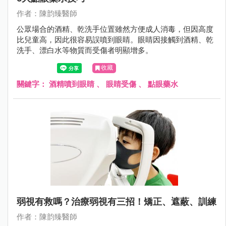
作者：陳韵臻醫師
公眾場合的酒精、乾洗手位置雖然方便成人消毒，但因高度
比兒童高，因此很容易誤噴到眼睛。眼睛因接觸到酒精、乾
洗手、漂白水等物質而受傷者明顯增多。
收藏
關鍵字：
酒精噴到眼睛
、
眼睛受傷
、
點眼藥水
弱視有救嗎？治療弱視有三招！矯正、遮蔽、訓練
作者：陳韵臻醫師