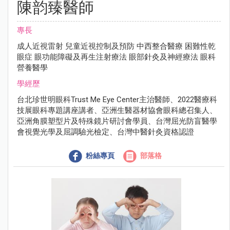
陳韵臻醫師
專長
成⼈近視雷射 兒童近視控制及預防 中⻄整合醫療 困難性乾
眼症 眼功能障礙及再⽣注射療法 眼部針灸及神經療法 眼科
營養醫學
學經歷
台北珍世明眼科Trust Me Eye Center主治醫師、2022醫療科
技展眼科專題講座講者、亞洲⽣醫器材協會眼科總召集⼈、
亞洲⾓膜塑型片及特殊鏡片研討會學員、台灣屈光防盲醫學
會視覺光學及屈調驗光檢定、台灣中醫針灸資格認證
粉絲專頁
部落格