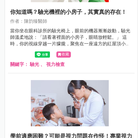
你知道嗎？驗光機裡的小房子，其實真的存在！
作者：陳韵臻醫師
當你坐在眼科診所的驗光椅上，眼前的機器漸漸啟動，驗光
師溫柔地說：「請看著裡面的小房子，眼睛放輕鬆。」 這
時，你的視線穿越一片朦朧，聚焦在一座遠方的紅屋頂小教
堂上，彷彿置身異地，短暫逃離現實。但你知道嗎？這座小
收藏
房子，其實真的存在，而且地點遙遠夢幻——它來自冰島的
斯奈山半島，名為 Ingjaldshólskirkja，是一座歷史悠久、風
關鍵字：
驗光
、
視力檢查
景如畫的真實教堂。
學前適應困難？可能是視力問題在作怪！專業視力