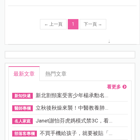
←
上一頁
1
下一頁
→
;
最新文章
熱門文章
看更多
新北割頸案受害少年楊承勳名...
新知快遞
立秋後秋燥來襲！中醫教養肺...
醫師專欄
Janet謝怡芬虎媽模式禁3C，看...
名人家庭
不買手機給孩子，就要被貼「...
部落客專欄