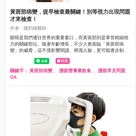
黃斑部病變，提早檢查最關鍵！別等視力出現問題
才來檢查！
作者：陳韵臻醫師
眼睛是我們通往世界的重要窗口，而黃斑部則是掌管精細視
力的關鍵部位。隨著年齡增長，不少人會面臨「黃斑部病
變」的威脅，這不僅影響閱讀、辨識人臉，更可能逐步剝奪
清晰的中央視力。根據研究，全球至2040年恐將有約4億人
收藏
受到此疾病影響。了解黃斑部病變的種類、症狀、成因及最
新治療方式，並從日常生活養成護眼習慣，是守護視力、延
關鍵字：
黃斑部病變
、
護眼營養素飲食
、
護眼常見問題
緩病程惡化的第一步。
QA