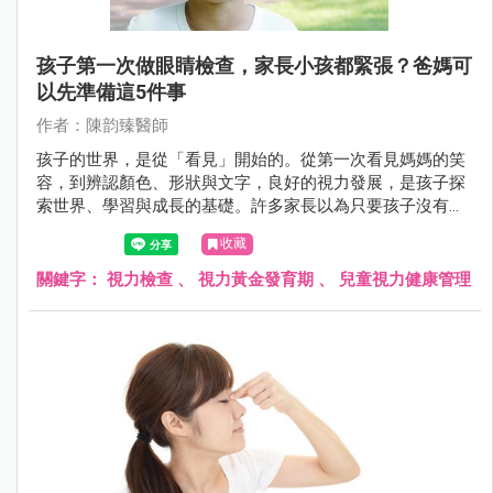
孩子第一次做眼睛檢查，家長小孩都緊張？爸媽可
以先準備這5件事
作者：陳韵臻醫師
孩子的世界，是從「看見」開始的。從第一次看見媽媽的笑
容，到辨認顏色、形狀與文字，良好的視力發展，是孩子探
索世界、學習與成長的基礎。許多家長以為只要孩子沒有揉
眼、沒說看不清楚，就代表視力沒問題，但事實上，許多視
收藏
力異常在幼兒時期沒有明顯症狀，卻可能悄悄影響孩子的一
生。
關鍵字：
視力檢查
、
視力黃金發育期
、
兒童視力健康管理