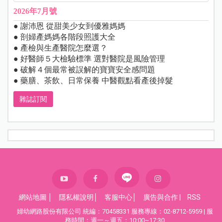
2026年7月號
● 謝沛恩 從甜美少女到優雅媽媽
● 剖婦產媽媽各階段照護大全
● 產檢與生產醫院怎麼選？
● 好醫師５大檢驗標準 選對醫院是風險管理
● 破解４個最常被誤解的寶寶安全感問題
● 藥膳、茶飲、日常保養 中醫觀點看產後掉髮
雜誌訂閱
網站地圖
│
隱私權說明
│
客服中心
│
廣告與合作
|
RSS
婦幼網路股份有限公司 統編：70458331 服務專線：02-8712-5959 | 服
務時間：週一～週五：10:00~17:30