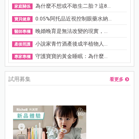
為什麼不想或不敢生二胎？這8...
家庭關係
0.05%阿托品近視控制眼藥水納...
寶貝健康
晚婚晚育是無法改變的現實，...
醫師專欄
小說家青竹酒產後成半植物人...
產後照護
守護寶寶的黃金睡眠：為什麼...
專家專欄
試用募集
看更多