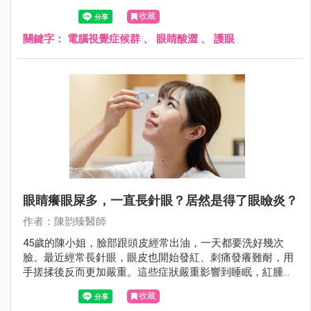
痛，與不當的姿勢及螢幕位置息息相關。同時，可能還伴隨
收藏
視力相關症狀，如視力模糊、假性近視、聚焦困難，這些問
題可能和眼鏡度數、光線、螢幕本身有關。眼表症狀也是常
關鍵字：
電腦視覺症候群
、
眼睛酸澀
、
護眼
見的不適，包括眼睛乾澀、異物感、灼熱感、眼睛發紅，這
與空調、眨眼次數變少等因素有關。這些不舒服的症狀不僅
可能降低工作效率，還可能對眼睛和肌肉骨骼健康造成影
響。
眼睛癢眼屎多，一直長針眼？居然是得了眼瞼炎？
作者：陳韵臻醫師
45歲的陳小姐，臉部跟頭皮經常出油，一天都要洗好幾次
臉。最近經常長針眼，眼皮也開始發紅、刺痛發癢難耐，用
手搓揉後反而更加嚴重。這些症狀嚴重影響到睡眠，紅腫的
雙眼也常讓人誤以為他剛哭過，造成他生活很大的困擾。到
收藏
皮膚科及眼科就診後，才知道原來自己得了脂漏性皮膚炎，