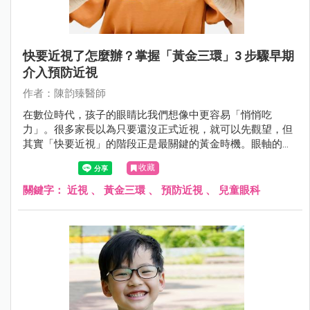
快要近視了怎麼辦？掌握「黃金三環」3 步驟早期
介入預防近視
作者：陳韵臻醫師
在數位時代，孩子的眼睛比我們想像中更容易「悄悄吃
力」。很多家長以為只要還沒正式近視，就可以先觀望，但
其實「快要近視」的階段正是最關鍵的黃金時機。眼軸的微
小延長往往在不知不覺中發生，若不及早介入，近視度數可
收藏
能快速加深，甚至發展成中高度近視，增加長期視網膜併發
症風險。
關鍵字：
近視
、
黃金三環
、
預防近視
、
兒童眼科