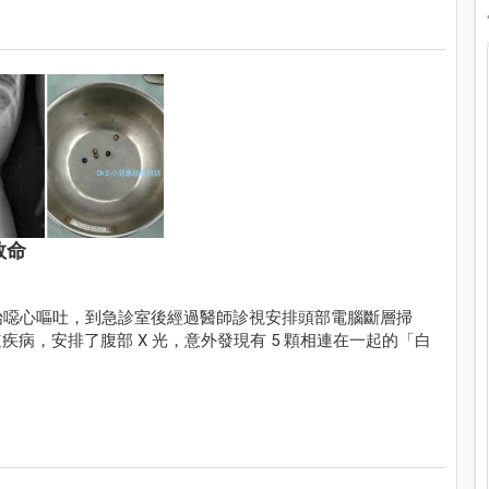
救命
開始噁心嘔吐，到急診室後經過醫師診視安排頭部電腦斷層掃
病，安排了腹部 X 光，意外發現有 5 顆相連在一起的「白