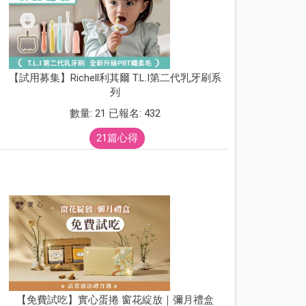
【試用募集】Richell利其爾 T.L.I第二代乳牙刷系
列
數量: 21 已報名: 432
21篇心得
【免費試吃】實心蛋捲 窗花綻放｜彌月禮盒