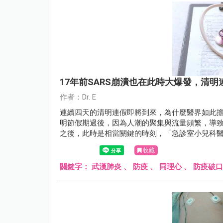
17年前SARS崩潰也在此時大爆發，清
作者：Dr. E
連續四天的清明連假即將到來，為什麼醫界如此擔憂
明節假期過後，因為人潮的聚集與流量頻繁，導
之後，此時是相當關鍵的時刻，「急診室小兒科醫師Dr
收藏
關鍵字：
武漢肺炎
、
防疫
、
同理心
、
防疫破口