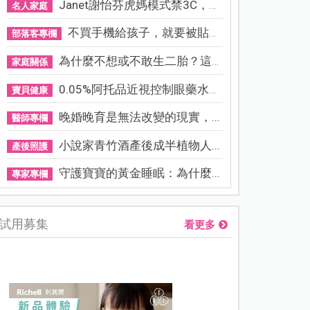
Janet謝怡芬虎媽模式禁3C，看...
名人家庭
不買手機給孩子，就要被貼「...
部落客專欄
為什麼不想或不敢生二胎？這8...
家庭關係
0.05%阿托品近視控制眼藥水納...
寶貝健康
晚婚晚育是無法改變的現實，...
醫師專欄
小說家青竹酒產後成半植物人...
產後照護
守護寶寶的黃金睡眠：為什麼...
專家專欄
試用募集
看更多