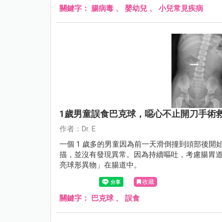
關鍵字：
腸病毒
、
嬰幼兒
、
小兒常見疾病
1歲男童誤食巴克球，噁心不止開刀手術
作者：Dr. E
一個 1 歲多的男童因為前一天滑倒撞到頭部後
描，並沒有發現異常。因為持續嘔吐，考慮腸胃道疾
亮球形異物」在腸道中。
收藏
關鍵字：
巴克球
、
誤食