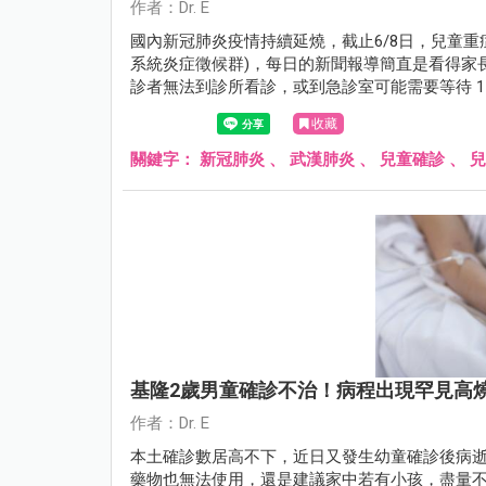
作者：Dr. E
國內新冠肺炎疫情持續延燒，截止6/8日，兒童重症
系統炎症徵候群)，每日的新聞報導簡直是看得家
診者無法到診所看診，或到急診室可能需要等待 1
況。以下小兒科醫師整理了五個確診新冠肺炎後
收藏
關鍵字：
新冠肺炎
、
武漢肺炎
、
兒童確診
、
兒
基隆2歲男童確診不治！病程出現罕見高
作者：Dr. E
本土確診數居高不下，近日又發生幼童確診後病逝
藥物也無法使用，還是建議家中若有小孩，盡量