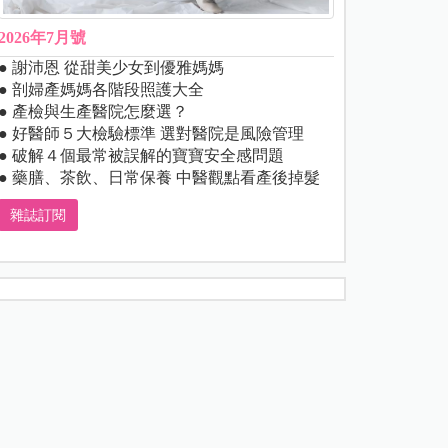
2026年7月號
● 謝沛恩 從甜美少女到優雅媽媽
● 剖婦產媽媽各階段照護大全
● 產檢與生產醫院怎麼選？
● 好醫師５大檢驗標準 選對醫院是風險管理
● 破解４個最常被誤解的寶寶安全感問題
● 藥膳、茶飲、日常保養 中醫觀點看產後掉髮
雜誌訂閱