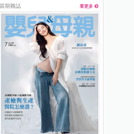
當期雜誌
看更多