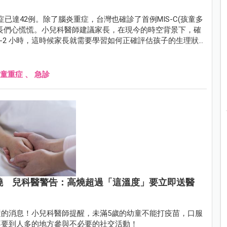
已達42例。除了腦炎重症，台灣也確診了首例MIS-C(孩童多
長們心慌慌。小兒科醫師建議家長，在現今的時空背景下，確
-2 小時，這時候家長就需要學習如何正確評估孩子的生理狀
，家長常帶孩子衝急診但誤解成重症的主訴。
童重症
、
急診
燒 兒科醫警告：高燒超過「這溫度」要立即送醫
的消息！小兒科醫師提醒，未滿5歲的幼童不能打疫苗，口服
不要到人多的地方參與不必要的社交活動！