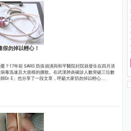
明連假勿掉以輕心！
？17年前 SARS 防疫崩潰與和平醫院封院就發生在四月清
致病毒迅速且大規模的擴散。在武漢肺炎確診人數突破三位數
. E」也分享了一段文章，呼籲大家切勿掉以輕心......