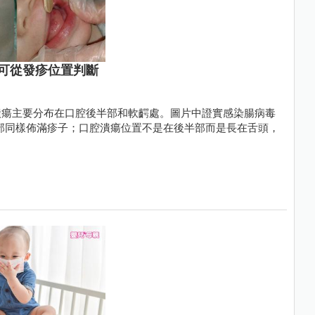
可從發疹位置判斷
潰瘍主要分布在口腔後半部和軟齶處。圖片中證實感染腸病毒
臉部同樣佈滿疹子；口腔潰瘍位置不是在後半部而是長在舌頭，