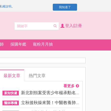
私權說明
。
我知道了
登入|註冊
師
採購年鑑
寵粉月月抽
最新文章
熱門文章
看更多
新北割頸案受害少年楊承勳名...
新知快遞
立秋後秋燥來襲！中醫教養肺...
醫師專欄