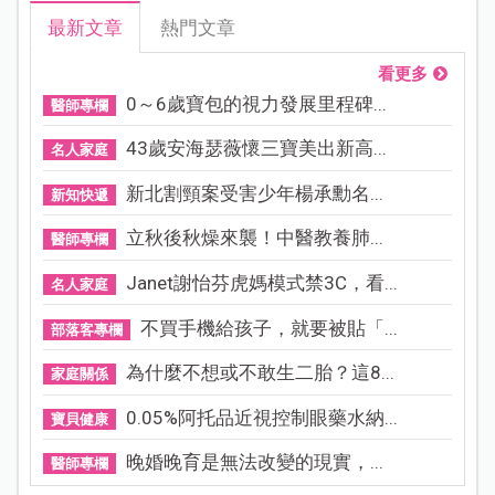
最新文章
熱門文章
看更多
0～6歲寶包的視力發展里程碑...
醫師專欄
43歲安海瑟薇懷三寶美出新高...
名人家庭
新北割頸案受害少年楊承勳名...
新知快遞
立秋後秋燥來襲！中醫教養肺...
醫師專欄
Janet謝怡芬虎媽模式禁3C，看...
名人家庭
不買手機給孩子，就要被貼「...
部落客專欄
為什麼不想或不敢生二胎？這8...
家庭關係
0.05%阿托品近視控制眼藥水納...
寶貝健康
晚婚晚育是無法改變的現實，...
醫師專欄