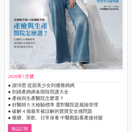
2026年7月號
● 謝沛恩 從甜美少女到優雅媽媽
● 剖婦產媽媽各階段照護大全
● 產檢與生產醫院怎麼選？
● 好醫師５大檢驗標準 選對醫院是風險管理
● 破解４個最常被誤解的寶寶安全感問題
● 藥膳、茶飲、日常保養 中醫觀點看產後掉髮
雜誌訂閱