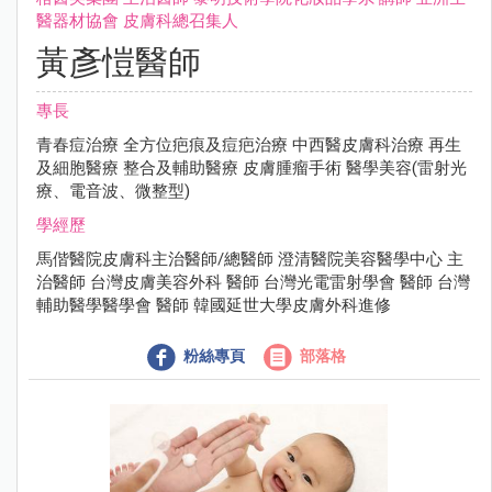
醫器材協會 ⽪膚科總召集⼈
黃彥愷醫師
專長
青春痘治療 全⽅位疤痕及痘疤治療 中⻄醫⽪膚科治療 再⽣
及細胞醫療 整合及輔助醫療 ⽪膚腫瘤⼿術 醫學美容(雷射光
療、電⾳波、微整型)
學經歷
⾺偕醫院⽪膚科主治醫師/總醫師 澄清醫院美容醫學中⼼ 主
治醫師 台灣⽪膚美容外科 醫師 台灣光電雷射學會 醫師 台灣
輔助醫學醫學會 醫師 韓國延世⼤學⽪膚外科進修
粉絲專頁
部落格