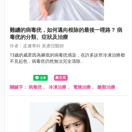
難纏的病毒疣，如何邁向根除的最後一哩路？ 病
毒疣的分類、症狀及治療
作者：⽪膚專科 黃彥愷醫師
13歲的威君因為腳底的病毒疣感染，在許多診所冷凍治療都
不見起色，病毒疣仍然無法完全清除...
收藏
關鍵字：
病毒疣
、
冷凍治療
、
電燒治療
、
酸類治療