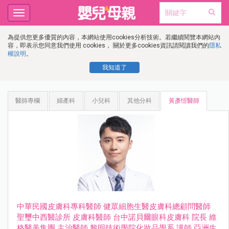
Toggle
navigation
為提供您更多優質的內容，本網站使用cookies分析技術。若繼續閱覽本網站內
容，即表示您同意我們使用 cookies， 關於更多cookies資訊請閱讀我們的
隱私
權說明
。
我知道了
醫師專欄
婦產科
小兒科
其他分科
黃彥愷醫師
中華⺠國⽪膚科專科醫師 健眾細胞⽣醫⽪膚科總顧問醫師
聖璽中⻄醫診所 ⽪膚科醫師 台中諾⾙爾眼科⽪膚科 院長 維
格醫美集團 主治醫師 黎明技術學院化妝品學系 講師 亞洲⽣