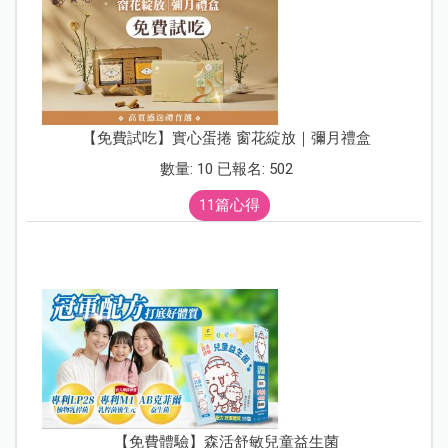
【免費試吃】實心蛋捲 窗花綻放｜彌月禮盒
數量: 10 已報名: 502
11篇心得
【免費體驗】森活舒敏兒童益生菌