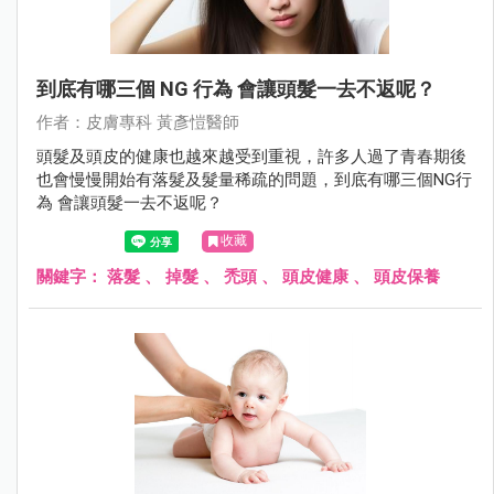
到底有哪三個 NG 行為 會讓頭髮一去不返呢？
作者：⽪膚專科 黃彥愷醫師
頭髮及頭皮的健康也越來越受到重視，許多人過了青春期後
也會慢慢開始有落髮及髮量稀疏的問題，到底有哪三個NG行
為 會讓頭髮一去不返呢？
收藏
關鍵字：
落髮
、
掉髮
、
禿頭
、
頭皮健康
、
頭皮保養