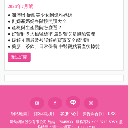
2026年7月號
● 謝沛恩 從甜美少女到優雅媽媽
● 剖婦產媽媽各階段照護大全
● 產檢與生產醫院怎麼選？
● 好醫師５大檢驗標準 選對醫院是風險管理
● 破解４個最常被誤解的寶寶安全感問題
● 藥膳、茶飲、日常保養 中醫觀點看產後掉髮
雜誌訂閱
網站地圖
│
隱私權說明
│
客服中心
│
廣告與合作
|
RSS
婦幼網路股份有限公司 統編：70458331 服務專線：02-8712-5959 | 服
務時間：週一～週五：10:00~17:30