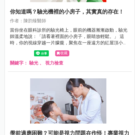
你知道嗎？驗光機裡的小房子，其實真的存在！
作者：陳韵臻醫師
當你坐在眼科診所的驗光椅上，眼前的機器漸漸啟動，驗光
師溫柔地說：「請看著裡面的小房子，眼睛放輕鬆。」 這
時，你的視線穿越一片朦朧，聚焦在一座遠方的紅屋頂小教
堂上，彷彿置身異地，短暫逃離現實。但你知道嗎？這座小
收藏
房子，其實真的存在，而且地點遙遠夢幻——它來自冰島的
斯奈山半島，名為 Ingjaldshólskirkja，是一座歷史悠久、風
關鍵字：
驗光
、
視力檢查
景如畫的真實教堂。
學前適應困難？可能是視力問題在作怪！專業視力