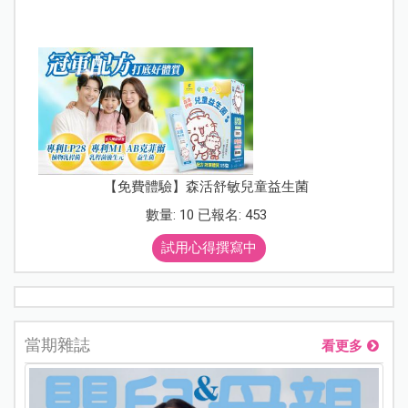
【免費體驗】森活舒敏兒童益生菌
數量: 10 已報名: 453
試用心得撰寫中
當期雜誌
看更多