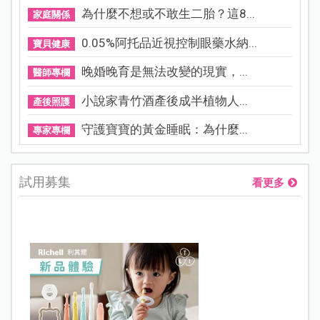
為什麼不想或不敢生二胎？這8...
家庭關係
0.05%阿托品近視控制眼藥水納...
寶貝健康
晚婚晚育是無法改變的現實，...
醫師專欄
小說家青竹酒產後成半植物人...
產後照護
守護寶寶的黃金睡眠：為什麼...
專家專欄
試用募集
看更多