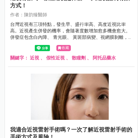
方式！
作者：陳韵臻醫師
台灣近視有三項特點，發生早、盛行率高、高度近視比率
高。近視產生併發的機率，會隨著度數增加愈多機會愈大。
併發症包含白內障、 青光眼、 黃斑部病變、視網膜剝離，
甚至導致失明。
收藏
關鍵字：
近視
、
假性近視
、
散瞳劑
、
阿托品藥水
我適合近視雷射手術嗎？一次了解近視雷射手術的
手術方式及風險！