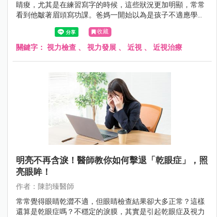
睛痠，尤其是在練習寫字的時候，這些狀況更加明顯，常常
看到他皺著眉頭寫功課。爸媽一開始以為是孩子不適應學校
的生活，想說一陣子應該就是適應了，但小華的抱怨越來越
收藏
多，甚至會逃避閱讀或一些近距離的用眼活動。
關鍵字：
視力檢查
、
視力發展
、
近視
、
近視治療
明亮不再含淚！醫師教你如何擊退「乾眼症」，照
亮眼眸！
作者：陳韵臻醫師
常常覺得眼睛乾澀不適，但眼睛檢查結果卻大多正常？這樣
還算是乾眼症嗎？不穩定的淚膜，其實是引起乾眼症及視力