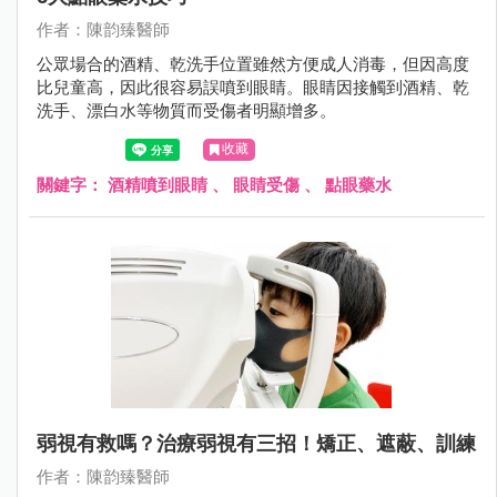
作者：陳韵臻醫師
公眾場合的酒精、乾洗手位置雖然方便成人消毒，但因高度
比兒童高，因此很容易誤噴到眼睛。眼睛因接觸到酒精、乾
洗手、漂白水等物質而受傷者明顯增多。
收藏
關鍵字：
酒精噴到眼睛
、
眼睛受傷
、
點眼藥水
弱視有救嗎？治療弱視有三招！矯正、遮蔽、訓練
作者：陳韵臻醫師