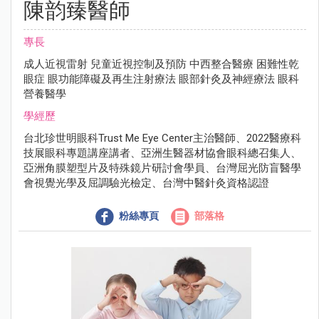
陳韵臻醫師
專長
成⼈近視雷射 兒童近視控制及預防 中⻄整合醫療 困難性乾
眼症 眼功能障礙及再⽣注射療法 眼部針灸及神經療法 眼科
營養醫學
學經歷
台北珍世明眼科Trust Me Eye Center主治醫師、2022醫療科
技展眼科專題講座講者、亞洲⽣醫器材協會眼科總召集⼈、
亞洲⾓膜塑型片及特殊鏡片研討會學員、台灣屈光防盲醫學
會視覺光學及屈調驗光檢定、台灣中醫針灸資格認證
粉絲專頁
部落格