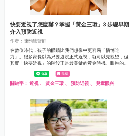
快要近視了怎麼辦？掌握「黃金三環」3 步驟早期
介入預防近視
作者：陳韵臻醫師
在數位時代，孩子的眼睛比我們想像中更容易「悄悄吃
力」。很多家長以為只要還沒正式近視，就可以先觀望，但
其實「快要近視」的階段正是最關鍵的黃金時機。眼軸的微
小延長往往在不知不覺中發生，若不及早介入，近視度數可
收藏
能快速加深，甚至發展成中高度近視，增加長期視網膜併發
症風險。
關鍵字：
近視
、
黃金三環
、
預防近視
、
兒童眼科