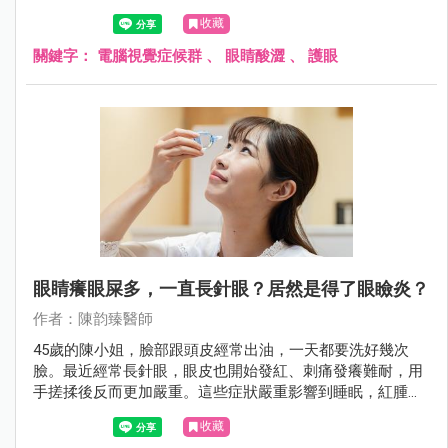
痛，與不當的姿勢及螢幕位置息息相關。同時，可能還伴隨
收藏
視力相關症狀，如視力模糊、假性近視、聚焦困難，這些問
題可能和眼鏡度數、光線、螢幕本身有關。眼表症狀也是常
關鍵字：
電腦視覺症候群
、
眼睛酸澀
、
護眼
見的不適，包括眼睛乾澀、異物感、灼熱感、眼睛發紅，這
與空調、眨眼次數變少等因素有關。這些不舒服的症狀不僅
可能降低工作效率，還可能對眼睛和肌肉骨骼健康造成影
響。
眼睛癢眼屎多，一直長針眼？居然是得了眼瞼炎？
作者：陳韵臻醫師
45歲的陳小姐，臉部跟頭皮經常出油，一天都要洗好幾次
臉。最近經常長針眼，眼皮也開始發紅、刺痛發癢難耐，用
手搓揉後反而更加嚴重。這些症狀嚴重影響到睡眠，紅腫的
雙眼也常讓人誤以為他剛哭過，造成他生活很大的困擾。到
收藏
皮膚科及眼科就診後，才知道原來自己得了脂漏性皮膚炎，