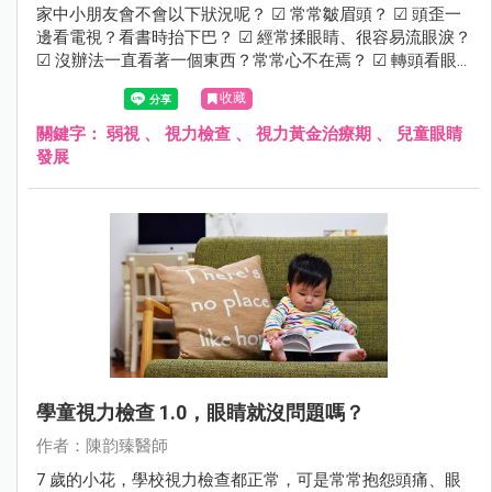
家中小朋友會不會以下狀況呢？ ☑ 常常皺眉頭？ ☑ 頭歪一
邊看電視？看書時抬下巴？ ☑ 經常揉眼睛、很容易流眼淚？
☑ 沒辦法一直看著一個東西？常常心不在焉？ ☑ 轉頭看眼
前的東西？ 若有這些狀況建議進一步檢查，需留意是否有弱
收藏
視的可能性。
關鍵字：
弱視
、
視力檢查
、
視力黃金治療期
、
兒童眼睛
發展
學童視力檢查 1.0，眼睛就沒問題嗎？
作者：陳韵臻醫師
7 歲的小花，學校視力檢查都正常，可是常常抱怨頭痛、眼