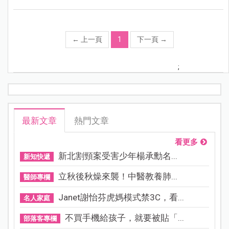
←
上一頁
1
下一頁
→
;
最新文章
熱門文章
看更多
新北割頸案受害少年楊承勳名...
新知快遞
立秋後秋燥來襲！中醫教養肺...
醫師專欄
Janet謝怡芬虎媽模式禁3C，看...
名人家庭
不買手機給孩子，就要被貼「...
部落客專欄