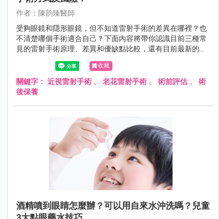
作者：陳韵臻醫師
受夠眼鏡和隱形眼鏡，但不知道雷射手術的差異在哪裡？也
不清楚哪個手術適合自己？下面內容將帶你認識目前三種常
見的雷射手術原理、差異和優缺點比較，還有目前最新的
SMILE Pro 和 LBV 老花雷射。
收藏
關鍵字：
近視雷射手術
、
老花雷射手術
、
術前評估
、
術
後保養
酒精噴到眼睛怎麼辦？可以用自來水沖洗嗎？兒童
3大點眼藥水技巧