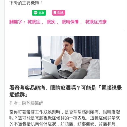
下降的主要機轉！
收藏
關鍵字：
乾眼症
、
眼疾
、
眼睛保養
、
乾眼症治療
看螢幕容易頭痛、眼睛痠澀嗎？可能是「電腦視覺
症候群」
作者：陳韵臻醫師
當你盯著螢幕工作或娛樂時，是否常常感到頭痛、眼睛痠澀
呢？這可能是電腦視覺症候群的一種表現。這種症候群帶來
的不適包括肌肉骨骼症狀，如頭痛、頸部僵硬、背痛和肩