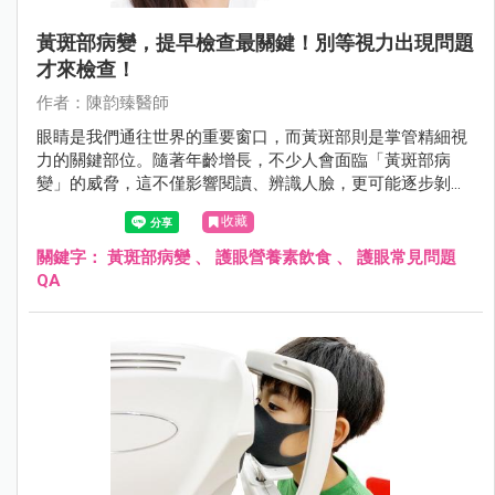
黃斑部病變，提早檢查最關鍵！別等視力出現問題
才來檢查！
作者：陳韵臻醫師
眼睛是我們通往世界的重要窗口，而黃斑部則是掌管精細視
力的關鍵部位。隨著年齡增長，不少人會面臨「黃斑部病
變」的威脅，這不僅影響閱讀、辨識人臉，更可能逐步剝奪
清晰的中央視力。根據研究，全球至2040年恐將有約4億人
收藏
受到此疾病影響。了解黃斑部病變的種類、症狀、成因及最
新治療方式，並從日常生活養成護眼習慣，是守護視力、延
關鍵字：
黃斑部病變
、
護眼營養素飲食
、
護眼常見問題
緩病程惡化的第一步。
QA