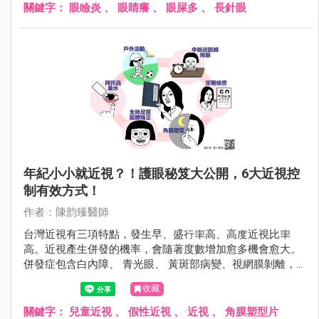
且有嚴重的眼瞼炎。
關鍵字：
眼瞼炎
、
眼睛癢
、
眼屎多
、
長針眼
年紀小小就近視？！護眼秘笈大公開，6大近視控
制有效方式！
作者：陳韵臻醫師
台灣近視有三項特點，發生早、盛行率高、高度近視比率
高。近視產生併發的機率，會隨著度數增加愈多機會愈大。
併發症包含白內障、 青光眼、 黃斑部病變、視網膜剝離，
甚至導致失明。
收藏
關鍵字：
兒童近視
、
假性近視
、
近視
、
角膜塑型片