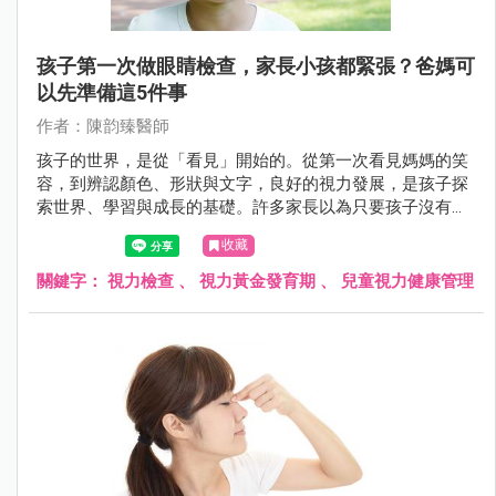
孩子第一次做眼睛檢查，家長小孩都緊張？爸媽可
以先準備這5件事
作者：陳韵臻醫師
孩子的世界，是從「看見」開始的。從第一次看見媽媽的笑
容，到辨認顏色、形狀與文字，良好的視力發展，是孩子探
索世界、學習與成長的基礎。許多家長以為只要孩子沒有揉
眼、沒說看不清楚，就代表視力沒問題，但事實上，許多視
收藏
力異常在幼兒時期沒有明顯症狀，卻可能悄悄影響孩子的一
生。
關鍵字：
視力檢查
、
視力黃金發育期
、
兒童視力健康管理