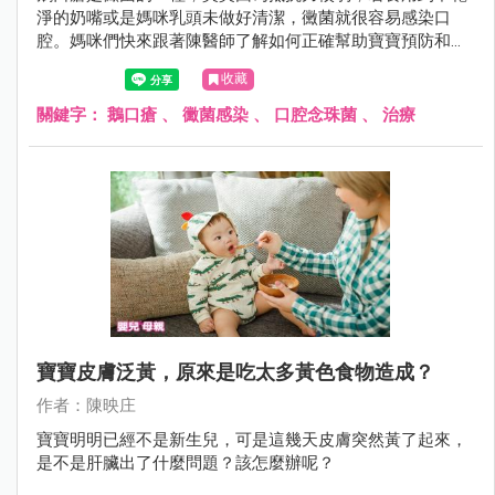
淨的奶嘴或是媽咪乳頭未做好清潔，黴菌就很容易感染口
腔。媽咪們快來跟著陳醫師了解如何正確幫助寶寶預防和治
療鵝口瘡的方針。
收藏
關鍵字：
鵝口瘡
、
黴菌感染
、
口腔念珠菌
、
治療
寶寶皮膚泛黃，原來是吃太多黃色食物造成？
作者：陳映庄
寶寶明明已經不是新生兒，可是這幾天皮膚突然黃了起來，
是不是肝臟出了什麼問題？該怎麼辦呢？