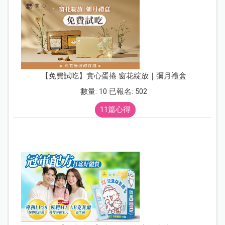
【免費試吃】實心蛋捲 窗花綻放｜彌月禮盒
數量: 10 已報名: 502
11篇心得