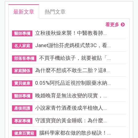
最新文章
熱門文章
看更多
立秋後秋燥來襲！中醫教養肺...
醫師專欄
Janet謝怡芬虎媽模式禁3C，看...
名人家庭
不買手機給孩子，就要被貼「...
部落客專欄
為什麼不想或不敢生二胎？這8...
家庭關係
0.05%阿托品近視控制眼藥水納...
寶貝健康
晚婚晚育是無法改變的現實，...
醫師專欄
小說家青竹酒產後成半植物人...
產後照護
守護寶寶的黃金睡眠：為什麼...
專家專欄
腦科學家都在做的散步秘訣！...
健康百寶箱