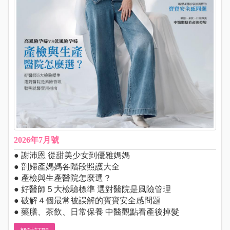
2026年7月號
● 謝沛恩 從甜美少女到優雅媽媽
● 剖婦產媽媽各階段照護大全
● 產檢與生產醫院怎麼選？
● 好醫師５大檢驗標準 選對醫院是風險管理
● 破解４個最常被誤解的寶寶安全感問題
● 藥膳、茶飲、日常保養 中醫觀點看產後掉髮