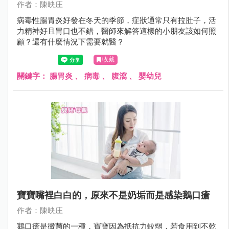
作者：陳映庄
病毒性腸胃炎好發在冬天的季節，症狀通常只有拉肚子，活
力精神好且胃口也不錯，醫師來解答這樣的小朋友該如何照
顧？還有什麼情況下需要就醫？
收藏
關鍵字：
腸胃炎
、
病毒
、
腹瀉
、
嬰幼兒
寶寶嘴裡白白的，原來不是奶垢而是感染鵝口瘡
作者：陳映庄
鵝口瘡是黴菌的一種，寶寶因為抵抗力較弱，若食用到不乾