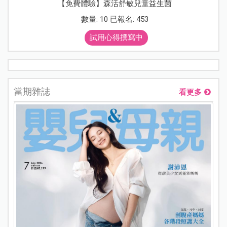
【免費體驗】森活舒敏兒童益生菌
數量: 10 已報名: 453
試用心得撰寫中
當期雜誌
看更多