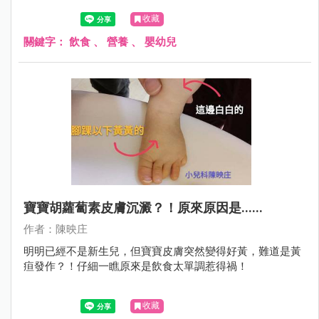
收藏
關鍵字：
飲食
、
營養
、
嬰幼兒
寶寶胡蘿蔔素皮膚沉澱？！原來原因是......
作者：陳映庄
明明已經不是新生兒，但寶寶皮膚突然變得好黃，難道是黃
疸發作？！仔細一瞧原來是飲食太單調惹得禍！
收藏