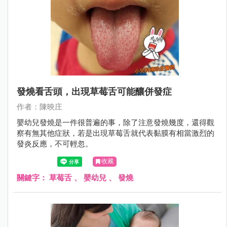
發燒看舌頭，出現草莓舌可能釀併發症
作者：陳映庄
嬰幼兒發燒是一件很普遍的事，除了注意發燒幾度，還得觀
察有無其他症狀，若是出現草莓舌就代表黏膜有相當激烈的
發炎反應，不可輕忽。
收藏
關鍵字：
草莓舌
、
嬰幼兒
、
發燒