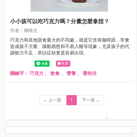
小小孩可以吃巧克力嗎？分量怎麼拿捏？
作者：陳映庄
巧克力和其他甜食最大的不同處，就是它含有咖啡因，常會
造成孩子亢奮、躁動易怒和不易入睡等現象，尤其孩子的代
謝能力不足，所以症狀更是容易出現。
收藏
關鍵字：
巧克力
、
飲食
、
營養
、
嬰幼兒
←
上一頁
1
下一頁
→
;