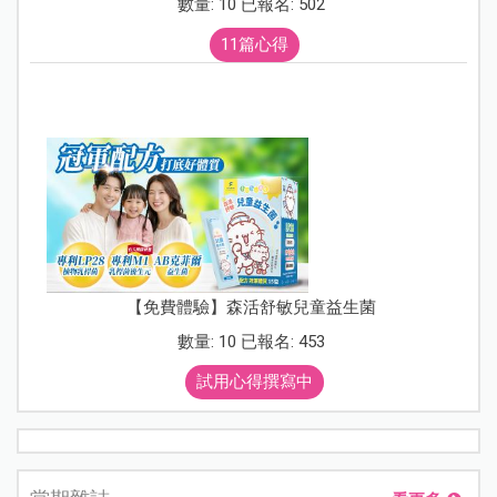
數量: 10 已報名: 502
11篇心得
【免費體驗】森活舒敏兒童益生菌
數量: 10 已報名: 453
試用心得撰寫中