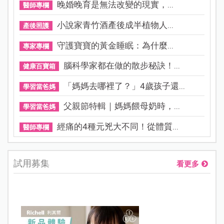
晚婚晚育是無法改變的現實，...
醫師專欄
小說家青竹酒產後成半植物人...
產後照護
守護寶寶的黃金睡眠：為什麼...
專家專欄
腦科學家都在做的散步秘訣！...
健康百寶箱
「媽媽去哪裡了？」4歲孩子還...
學習當爸媽
父親節特輯｜媽媽餵母奶時，...
學習當爸媽
經痛的4種元兇大不同！從體質...
醫師專欄
試用募集
看更多