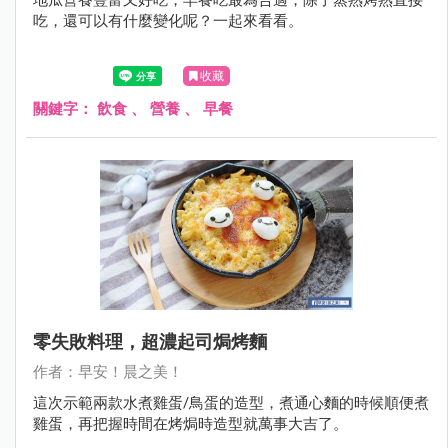
吃，還可以有什麼變化呢？一起來看看。
收藏
關鍵字：
飲食
、
營養
、
早餐
零失敗料理，超濃起司焗烤麵
作者：早安！晨之美！
這次示範兩款水煮雞蛋/鳥蛋的造型，煮通心麵的時候順便煮
雞蛋，再把握時間在烤焗時造型就萬事大吉了。