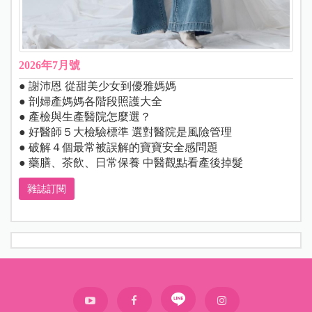
2026年7月號
● 謝沛恩 從甜美少女到優雅媽媽
● 剖婦產媽媽各階段照護大全
● 產檢與生產醫院怎麼選？
● 好醫師５大檢驗標準 選對醫院是風險管理
● 破解４個最常被誤解的寶寶安全感問題
● 藥膳、茶飲、日常保養 中醫觀點看產後掉髮
雜誌訂閱