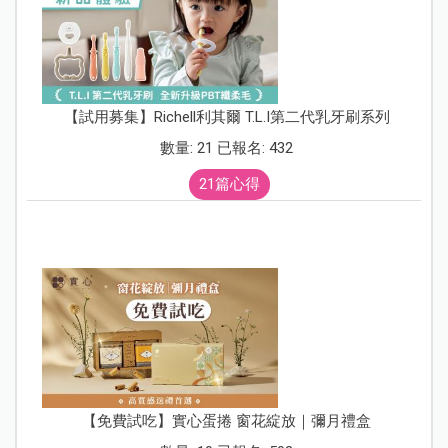
【試用募集】Richell利其爾 T.L.I第二代乳牙刷系列
數量: 21 已報名: 432
21篇心得
【免費試吃】實心蛋捲 窗花綻放｜彌月禮盒