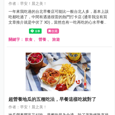
作者：早安！晨之美！
一年來我吃過的台北早餐店可能比一般台北人多，基本上該
吃都吃過了，中間有遇過很雷的熱門打卡店 (通常我沒有寫
文章推介就是中伏了 XD)，當然也有一吃再吃的心水早餐
店。你可能會發現我選的必吃早餐都屬於比較簡單的味道，
收藏
大概是吃過很浮誇很話題性的早餐之後，還是覺得平實的最
可靠最長久喔。
關鍵字：
飲食
、
營養
、
旅遊
超營養地瓜的五種吃法，早餐這樣吃就對了
作者：早安！晨之美！
地瓜營養豐富又好吃，早餐吃最為合適，除了蒸熟烤熟直接