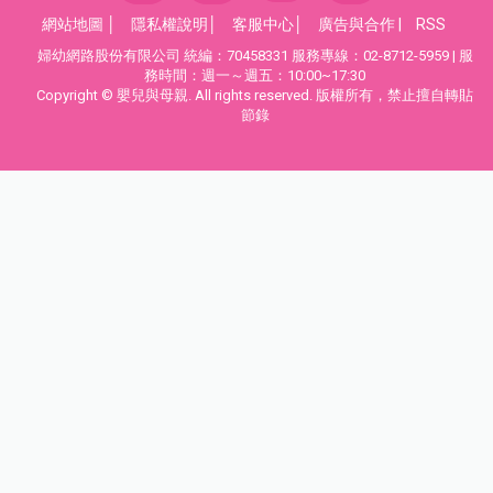
網站地圖
│
隱私權說明
│
客服中心
│
廣告與合作
|
RSS
婦幼網路股份有限公司 統編：70458331 服務專線：02-8712-5959 | 服
務時間：週一～週五：10:00~17:30
Copyright © 嬰兒與母親. All rights reserved. 版權所有，禁止擅自轉貼
節錄