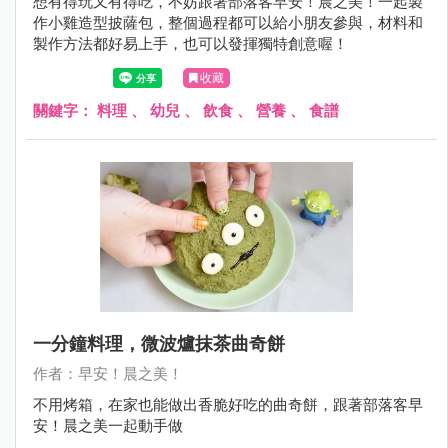
想有得玩又有得吃，不妨跟著部落客早安！晨之美！一起製
作小雞造型披薩包，整個過程都可以給小朋友參與，材料和
製作方法都好易上手，也可以發揮獨特創意喔！
收藏
關鍵字：
料理
、
幼兒
、
飲食
、
營養
、
食譜
一分鐘料理，微波爐抹茶曲奇餅
作者：早安！晨之美！
不用烤箱，在家也能做出香脆好吃的曲奇餅，跟著部落客早
安！晨之美一起動手做