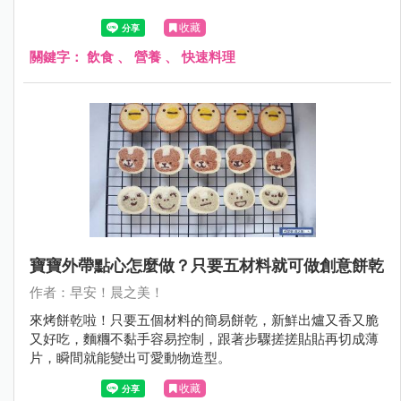
收藏
關鍵字：
飲食
、
營養
、
快速料理
寶寶外帶點心怎麼做？只要五材料就可做創意餅乾
作者：早安！晨之美！
來烤餅乾啦！只要五個材料的簡易餅乾，新鮮出爐又香又脆
又好吃，麵糰不黏手容易控制，跟著步驟搓搓貼貼再切成薄
片，瞬間就能變出可愛動物造型。
收藏