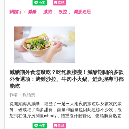
收藏
關鍵字：
減醣
、
減肥
、
飲控
、
減肥迷思
減醣期外食怎麼吃？吃飽照樣瘦！減醣期間的多款
外食選項：烤雞沙拉、牛肉小火鍋、鮭魚握壽司都
能吃
作者：孫語霙
從開始認真減醣，經歷了一趟三天兩夜的旅遊以及數次的聚
餐，破戒吃了滿多甜食，熱量和醣量也因此超標不少次，沒
想到在健身房測量inbody，體重沒什麼變化，體脂肪竟然還
降了0.5kg，骨骼肌增加了0.3kg，雖然數值僅供參考，但我
收藏
還是默默地開心了一陣子。