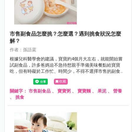
市售副食品怎麼挑？怎麼選？遇到挑食狀況怎麼
解？
作者：孫語霙
根據兒科醫學會的建議，寶寶約4個月大左右，就能開始嘗
試副食品，許多爸媽迫不急待想親手準備美味餐點給寶寶
吃，但有時礙於工作忙、時間少，不得不選擇市售的副食
品，這時該如何挑選，才能確保安全？好不容易親手做完副
收藏
食品，卻遇上寶寶不肯吃，爸媽又該如何是好？
關鍵字：
市售副食品
、
寶寶粥
、
寶寶麵
、
果泥
、
營養
、
挑食