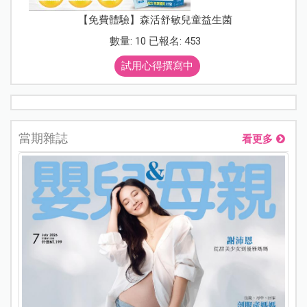
【免費體驗】森活舒敏兒童益生菌
數量: 10 已報名: 453
試用心得撰寫中
當期雜誌
看更多