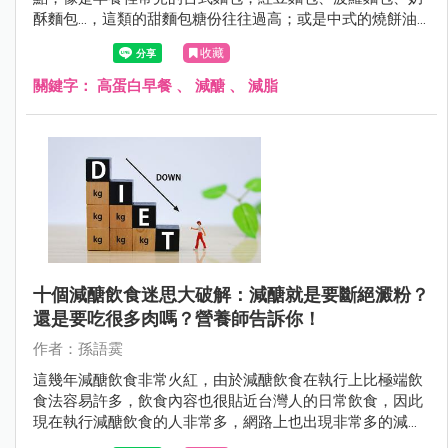
酥麵包…，這類的甜麵包糖份往往過高；或是中式的燒餅油
條、山東大饅頭…，一份餐點就相當於1.5碗飯的醣量，對於
收藏
成年女性來說實在是有點太多。
關鍵字：
高蛋白早餐
、
減醣
、
減脂
十個減醣飲食迷思大破解：減醣就是要斷絕澱粉？
還是要吃很多肉嗎？營養師告訴你！
作者：孫語霙
這幾年減醣飲食非常火紅，由於減醣飲食在執行上比極端飲
食法容易許多，飲食內容也很貼近台灣人的日常飲食，因此
現在執行減醣飲食的人非常多，網路上也出現非常多的減醣
社團，許多人互相切磋討論減醣的方法。