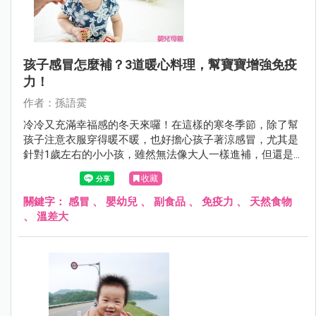
孩子感冒怎麼補？3道暖心料理，幫寶寶增強免疫
力！
作者：孫語霙
冷冷又充滿幸福感的冬天來囉！在這樣的寒冬季節，除了幫
孩子注意衣服穿得暖不暖，也好擔心孩子著涼感冒，尤其是
針對1歲左右的小小孩，雖然無法像大人一樣進補，但還是
可以從天然食物中，獲得足夠的保護力。如果孩子不小心感
收藏
冒了，孫語霙營養師推薦3道簡單料理，熱熱吃，對抗外來
病菌！
關鍵字：
感冒
、
嬰幼兒
、
副食品
、
免疫力
、
天然食物
、
溫差大