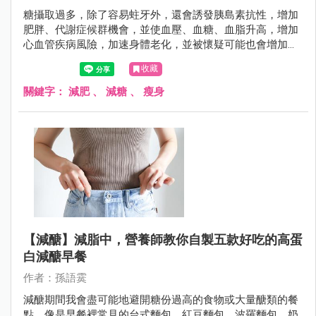
糖攝取過多，除了容易蛀牙外，還會誘發胰島素抗性，增加
肥胖、代謝症候群機會，並使血壓、血糖、血脂升高，增加
心血管疾病風險，加速身體老化，並被懷疑可能也會增加癌
症風險。
收藏
關鍵字：
減肥
、
減糖
、
瘦身
【減醣】減脂中，營養師教你自製五款好吃的高蛋
白減醣早餐
作者：孫語霙
減醣期間我會盡可能地避開糖份過高的食物或大量醣類的餐
點，像是早餐裡常見的台式麵包，紅豆麵包、波羅麵包、奶