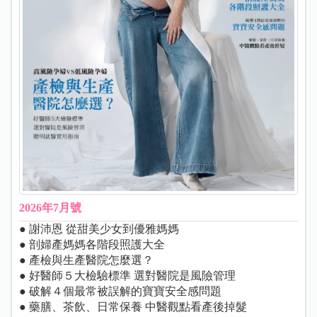
2026年7月號
● 謝沛恩 從甜美少女到優雅媽媽
● 剖婦產媽媽各階段照護大全
● 產檢與生產醫院怎麼選？
● 好醫師５大檢驗標準 選對醫院是風險管理
● 破解４個最常被誤解的寶寶安全感問題
● 藥膳、茶飲、日常保養 中醫觀點看產後掉髮