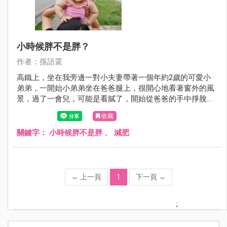
小時候胖不是胖？
作者：孫語霙
高鐵上，坐在我旁邊一對小夫妻帶著一個年約2歲的可愛小
弟弟，一開始小弟弟坐在爸爸腿上，很開心地看著窗外的風
景，過了一會兒，可能是看膩了，開始從爸爸的手中掙脫，
接著開始大哭大鬧又尖叫。
收藏
關鍵字：
小時候胖不是胖
、
減肥
←
上一頁
1
下一頁
→
;