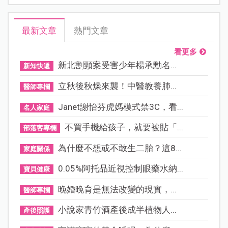
最新文章
熱門文章
看更多
新北割頸案受害少年楊承勳名...
新知快遞
立秋後秋燥來襲！中醫教養肺...
醫師專欄
Janet謝怡芬虎媽模式禁3C，看...
名人家庭
不買手機給孩子，就要被貼「...
部落客專欄
為什麼不想或不敢生二胎？這8...
家庭關係
0.05%阿托品近視控制眼藥水納...
寶貝健康
晚婚晚育是無法改變的現實，...
醫師專欄
小說家青竹酒產後成半植物人...
產後照護