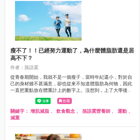
瘦不了！！已經努力運動了，為什麼體脂肪還是居
高不下？
作者：孫語霙
從青春期開始，我就不是一個瘦子，當時年紀還小，對於自
己的身材雖不甚滿意，卻也從來不知道體脂肪為何物，因此
一直把重點放在體重計上的數字上。沒想到，上了大學後，
第一次用做了完整的健康減康檢查，才發現我的體脂肪
收藏
30%，對於一個19歲的少女來說，算是嚴重超標！
關鍵字：
增肌減脂
、
飲食觀念
、
孫語霙營養師
、
運動
、
減重