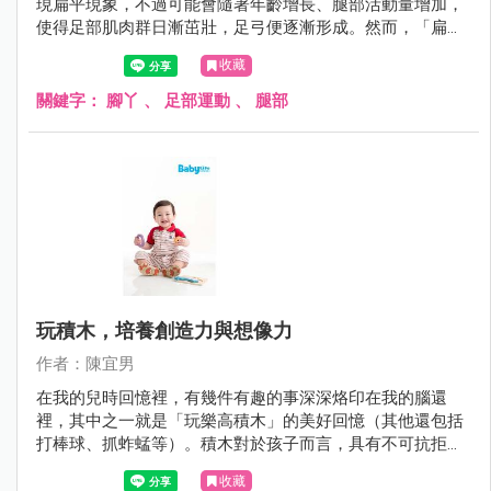
現扁平現象，不過可能會隨著年齡增長、腿部活動量增加，
使得足部肌肉群日漸茁壯，足弓便逐漸形成。然而，「扁平
足」還是會伴隨著將進15%～20%的孩子至成年。扁平足對
收藏
於孩子的影響可能包括：體能與運動表現較差、走路時足部
不適或疼痛感，嚴重將可能影響到膝蓋、骨盆甚至是脊椎的
關鍵字：
腳丫
、
足部運動
、
腿部
健康。為了維持足部的健康，無論是否為扁平足的高危險群
或已確診扁平足的小朋友，「足部運動」不容小覷，且刻不
容緩！
玩積木，培養創造力與想像力
作者：陳宜男
在我的兒時回憶裡，有幾件有趣的事深深烙印在我的腦還
裡，其中之一就是「玩樂高積木」的美好回憶（其他還包括
打棒球、抓蚱蜢等）。積木對於孩子而言，具有不可抗拒的
魔力，甚至連正在閱讀這篇文章的您都難以招架。玩積木的
收藏
好處多多，包括認知能力、專注力、手眼協調能力、人際互