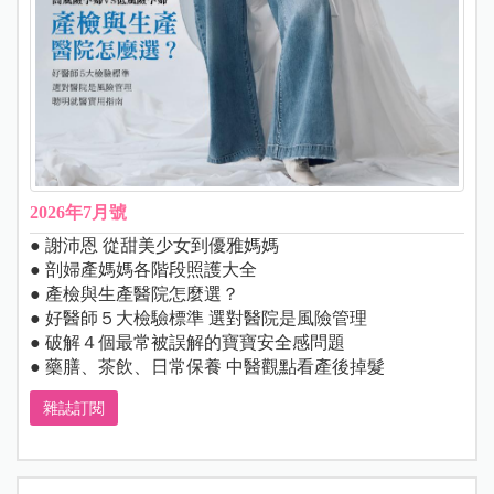
2026年7月號
● 謝沛恩 從甜美少女到優雅媽媽
● 剖婦產媽媽各階段照護大全
● 產檢與生產醫院怎麼選？
● 好醫師５大檢驗標準 選對醫院是風險管理
● 破解４個最常被誤解的寶寶安全感問題
● 藥膳、茶飲、日常保養 中醫觀點看產後掉髮
雜誌訂閱