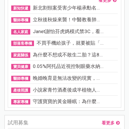
看更多
新北割頸案受害少年楊承勳名...
新知快遞
立秋後秋燥來襲！中醫教養肺...
醫師專欄
Janet謝怡芬虎媽模式禁3C，看...
名人家庭
不買手機給孩子，就要被貼「...
部落客專欄
為什麼不想或不敢生二胎？這8...
家庭關係
0.05%阿托品近視控制眼藥水納...
寶貝健康
晚婚晚育是無法改變的現實，...
醫師專欄
小說家青竹酒產後成半植物人...
產後照護
守護寶寶的黃金睡眠：為什麼...
專家專欄
試用募集
看更多