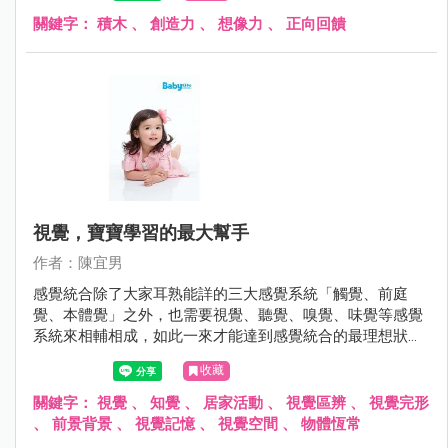
動、想像力與創造力等，甚至也有研究指出透過積木為媒介
關鍵字：
積木
、
創造力
、
想像力
、
正向回饋
可以誘發與促進口語能力。
視覺，寶寶學習的最大幫手
作者：陳宜男
感覺統合除了大家耳熟能詳的三大感覺系統「觸覺、前庭
覺、本體覺」之外，也需要視覺、聽覺、嗅覺、味覺等感覺
系統來相輔相成，如此一來才能達到感覺統合的最理想狀
態，其中以視覺尤為重要，根據研究顯示，人類大約有80%
收藏
的訊息是經由眼睛接收再傳送到大腦，也是主要的學習管道
之一。
關鍵字：
視覺
、
知覺
、
居家活動
、
視覺區辨
、
視覺完形
、
前景背景
、
視覺記憶
、
視覺空間
、
物體恆常