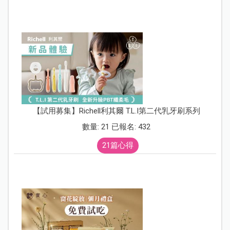
【試用募集】Richell利其爾 T.L.I第二代乳牙刷系列
數量: 21 已報名: 432
21篇心得