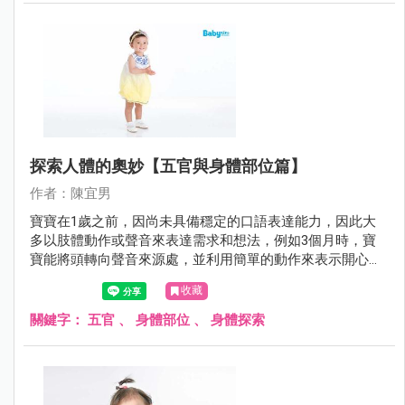
探索人體的奧妙【五官與身體部位篇】
作者：陳宜男
寶寶在1歲之前，因尚未具備穩定的口語表達能力，因此大
多以肢體動作或聲音來表達需求和想法，例如3個月時，寶
寶能將頭轉向聲音來源處，並利用簡單的動作來表示開心
（如揮手、踢腿等）。7～12個月時，寶寶對身體部位（如
收藏
肢體、五官）的理解能力與聽理解能力逐漸提升，也喜歡模
仿大人做出一些簡單的動作，寶寶逐漸可以配合大人的指令
關鍵字：
五官
、
身體部位
、
身體探索
執行簡單動作，例如： 1. 以肢體動作來表示社交禮儀，如聽
到「再見！」就會揮手再見等。 2. 以肢體動作進行簡單的溝
通，如用手指著想要的物品、揮揮手表示不要等。 3. 吃點心
時，寶寶可以配合大人「嘴巴打開！」等指令將嘴巴打開。