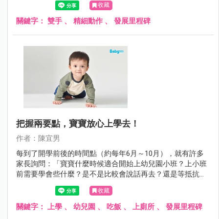
收藏
想，光是早上起床後，掀開被子、打開廁所的門、脫褲子上
廁所、刷牙洗臉等一天開始且最熟悉、簡單不過的活動，都
關鍵字：
雙手
、
精細動作
、
發展里程碑
會遭遇非常大的困難吧！
把握兩要點，寶寶放心上學去！
作者：陳宜男
每到了開學前後的時間點（約每年6月～10月），就有許多
家長詢問：「寶寶什麼時候適合開始上幼兒園小班？上小班
前需要學會些什麼？是不是比較會說話再去？還是等抵抗力
強一點再去呢？」
收藏
關鍵字：
上學
、
幼兒園
、
吃飯
、
上廁所
、
發展里程碑