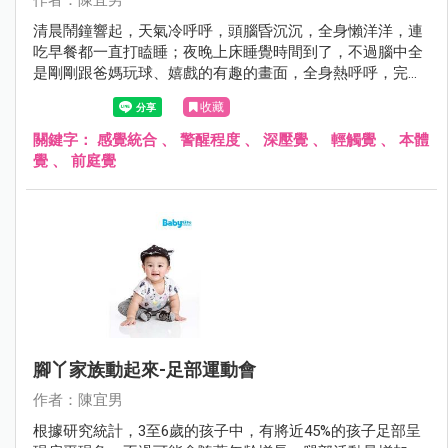
清晨鬧鐘響起，天氣冷呼呼，頭腦昏沉沉，全身懶洋洋，連
吃早餐都一直打瞌睡；夜晚上床睡覺時間到了，不過腦中全
是剛剛跟爸媽玩球、嬉戲的有趣的畫面，全身熱呼呼，完全
無法靜下心、閉上眼睛睡覺。一個無精打采，一個充滿活
收藏
力，為何孩子的表現會有如此大的差異呢？這可能與感覺統
合中經常提到的「警醒程度」調節有關。
關鍵字：
感覺統合
、
警醒程度
、
深壓覺
、
輕觸覺
、
本體
覺
、
前庭覺
腳丫家族動起來-足部運動會
作者：陳宜男
根據研究統計，3至6歲的孩子中，有將近45%的孩子足部呈