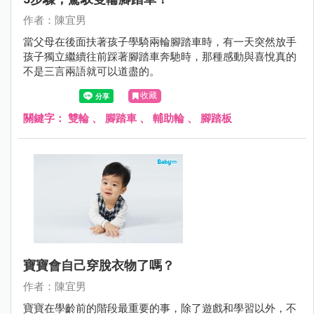
作者：陳宜男
當父母在後面扶著孩子學騎兩輪腳踏車時，有一天突然放手
孩子獨立繼續往前踩著腳踏車奔馳時，那種感動與喜悅真的
不是三言兩語就可以道盡的。
收藏
關鍵字：
雙輪
、
腳踏車
、
輔助輪
、
腳踏板
寶寶會自己穿脫衣物了嗎？
作者：陳宜男
寶寶在學齡前的階段最重要的事，除了遊戲和學習以外，不