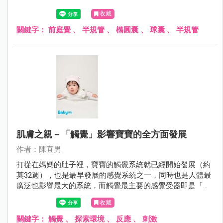
去。」 這些都是寶寶常見卻令家長們百思不解的問題，究竟
收藏
是出生時沒有向天公借膽？還是家長過度保護導致寶寶過度
依賴？其實，我們也可以試著從感覺統合的角度切入，看看
關鍵字：
前庭覺
、
半規管
、
橢圓囊
、
球囊
、
半規管
寶寶是否有「前庭功能失調」的問題。
肌膚之親－「觸覺」影響寶寶的全方面發展
作者：陳宜男
打從在媽媽的肚子裡，寶寶的觸覺系統就已經開始發展（約
莫32週），也是最早發展的感覺系統之一，同時也是人體最
廣泛也影響最大的系統，而觸覺最主要的感覺受器即是「皮
膚」。
收藏
關鍵字：
觸覺
、
探索環境
、
反應
、
刺激