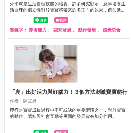
外乎就是生活自理技能的培養。許多研究顯示，及早培養生
活自理的獨立性對於寶寶將帶來許多正向的效果，例如進入
幼兒園後可以減少分離焦慮、在團體生活中容易建立自信心
收藏
與具有責任感等，也能減少幼兒園老師的負擔。
關鍵字：
穿著能力
、
認知發展
、
動作發展
、
感覺統合
「爬」出好活力與好腦力！３個方法刺激寶寶爬行
作者：陳宜男
爬行是寶寶成長過程中不可或缺的重要階段之一，對於寶寶
的動作、認知與社會互動等層面的發展皆有加分作用。
收藏