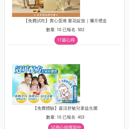
【免費試吃】實心蛋捲 窗花綻放｜彌月禮盒
數量: 10 已報名: 502
11篇心得
【免費體驗】森活舒敏兒童益生菌
數量: 10 已報名: 453
試用心得撰寫中