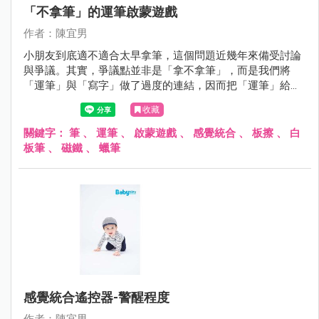
「不拿筆」的運筆啟蒙遊戲
作者：陳宜男
小朋友到底適不適合太早拿筆，這個問題近幾年來備受討論
與爭議。其實，爭議點並非是「拿不拿筆」，而是我們將
「運筆」與「寫字」做了過度的連結，因而把「運筆」給汙
名化了，導致部分家長排斥孩子太快拿筆。
收藏
關鍵字：
筆
、
運筆
、
啟蒙遊戲
、
感覺統合
、
板擦
、
白
板筆
、
磁鐵
、
蠟筆
感覺統合遙控器-警醒程度
作者：陳宜男