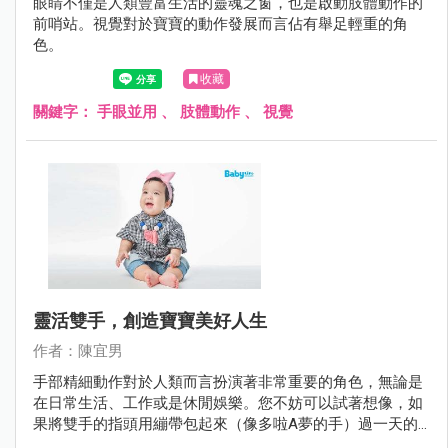
眼睛不僅是人類豐富生活的靈魂之窗，也是啟動肢體動作的
前哨站。視覺對於寶寶的動作發展而言佔有舉足輕重的角
色。
收藏
關鍵字：
手眼並用
、
肢體動作
、
視覺
靈活雙手，創造寶寶美好人生
作者：陳宜男
手部精細動作對於人類而言扮演著非常重要的角色，無論是
在日常生活、工作或是休閒娛樂。您不妨可以試著想像，如
果將雙手的指頭用繃帶包起來（像多啦A夢的手）過一天的
生活，會有哪些事情不方便？又會帶來什麼樣的困擾？我