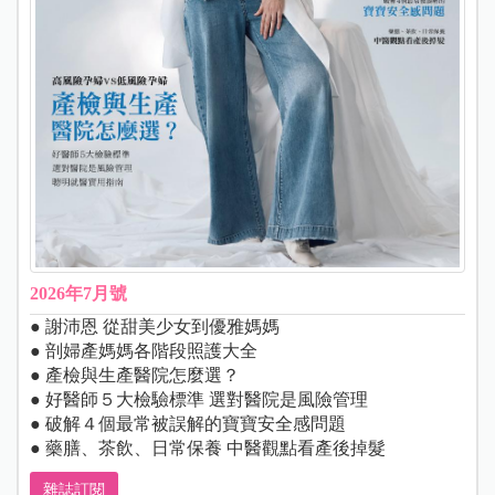
2026年7月號
● 謝沛恩 從甜美少女到優雅媽媽
● 剖婦產媽媽各階段照護大全
● 產檢與生產醫院怎麼選？
● 好醫師５大檢驗標準 選對醫院是風險管理
● 破解４個最常被誤解的寶寶安全感問題
● 藥膳、茶飲、日常保養 中醫觀點看產後掉髮
雜誌訂閱