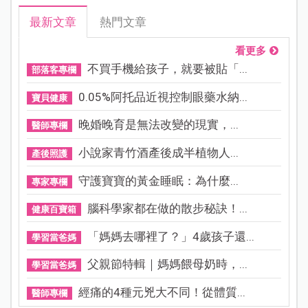
最新文章
熱門文章
看更多
不買手機給孩子，就要被貼「...
部落客專欄
0.05%阿托品近視控制眼藥水納...
寶貝健康
晚婚晚育是無法改變的現實，...
醫師專欄
小說家青竹酒產後成半植物人...
產後照護
守護寶寶的黃金睡眠：為什麼...
專家專欄
腦科學家都在做的散步秘訣！...
健康百寶箱
「媽媽去哪裡了？」4歲孩子還...
學習當爸媽
父親節特輯｜媽媽餵母奶時，...
學習當爸媽
經痛的4種元兇大不同！從體質...
醫師專欄