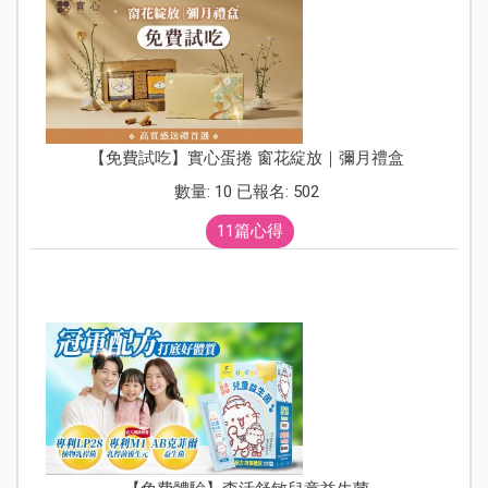
【免費試吃】實心蛋捲 窗花綻放｜彌月禮盒
數量: 10 已報名: 502
11篇心得