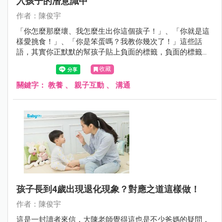
入孩子的潛意識中
作者：陳俊宇
「你怎麼那麼壞、我怎麼生出你這個孩子！」、「你就是這
樣愛挑食！」、「你是笨蛋嗎？我教你幾次了！」這些話
語，其實你正默默的幫孩子貼上負面的標籤，負面的標籤不
只影響孩子的情緒更影響孩子的行為，孩子可能因為這些話
收藏
語被禁錮在這樣的角色，而往負面的方向成長。
關鍵字：
教養
、
親子互動
、
溝通
孩子長到4歲出現退化現象？對應之道這樣做！
作者：陳俊宇
這是一封讀者來信，大陳老師覺得這也是不少爸媽的疑問，