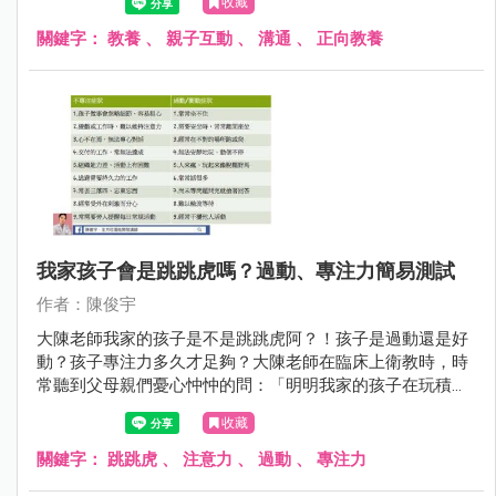
收藏
關鍵字：
教養
、
親子互動
、
溝通
、
正向教養
我家孩子會是跳跳虎嗎？過動、專注力簡易測試
作者：陳俊宇
大陳老師我家的孩子是不是跳跳虎阿？！孩子是過動還是好
動？孩子專注力多久才足夠？大陳老師在臨床上衛教時，時
常聽到父母親們憂心忡忡的問：「明明我家的孩子在玩積木
時可以很專心，但在學校老師一直說他靜不下來，真的很讓
收藏
我困擾，我家的孩子到底有沒有問題啊？」
關鍵字：
跳跳虎
、
注意力
、
過動
、
專注力