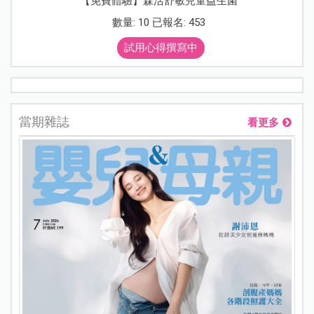
【免費體驗】森活舒敏兒童益生菌
數量: 10 已報名: 453
試用心得撰寫中
當期雜誌
看更多