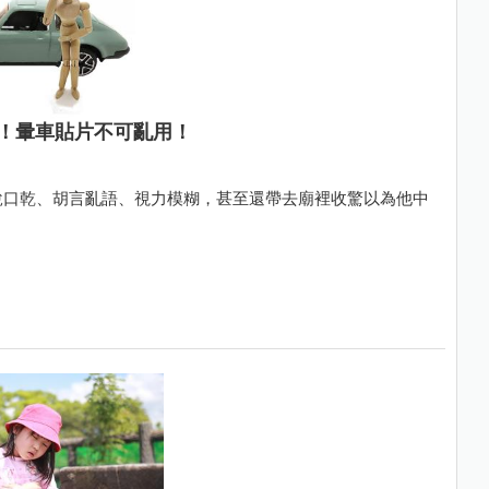
！暈車貼片不可亂用！
常說口乾、胡言亂語、視力模糊，甚至還帶去廟裡收驚以為他中