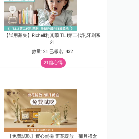
【試用募集】Richell利其爾 T.L.I第二代乳牙刷系
列
數量: 21 已報名: 432
21篇心得
【免費試吃】實心蛋捲 窗花綻放｜彌月禮盒