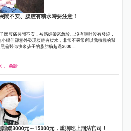
哭鬧不安、腹腔有積水時要注意！
包小腸但卻意外發現腹腔有腹水，非常不尋常所以我積極的幫
倫醫師快來孩子的脂肪酶超過3000……
水
、
急診
緩3000元～15000元，重則吃上刑法官司！