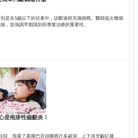
別是在5歲以下的兒童中，診斷過程充滿挑戰。醫師提出幾個
氣喘，並強調早期識別與專業治療的重要性。
心是疱疹性齒齦炎！
住院，我看了看嘴巴舌頭嘴唇許多破洞，上下排牙齦紅腫……