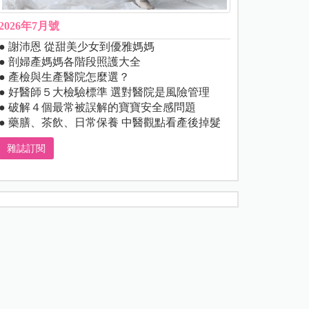
2026年7月號
● 謝沛恩 從甜美少女到優雅媽媽
● 剖婦產媽媽各階段照護大全
● 產檢與生產醫院怎麼選？
● 好醫師５大檢驗標準 選對醫院是風險管理
● 破解４個最常被誤解的寶寶安全感問題
● 藥膳、茶飲、日常保養 中醫觀點看產後掉髮
雜誌訂閱