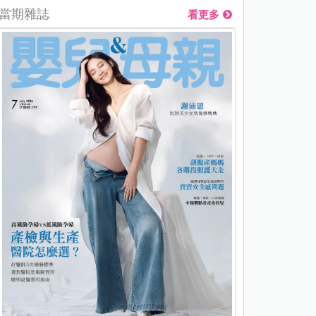
當期雜誌
看更多