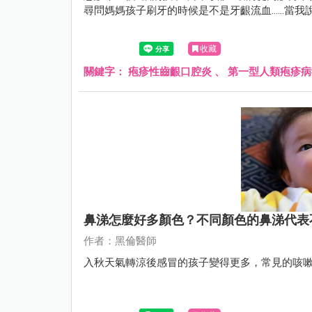
尋問媽媽孩子刷牙的時候是不是牙齦流血……當我
收藏
關鍵字：
疱疹性齒齦口腔炎
、
第一型人類疱疹病
鼻涕怎麼好多顏色？不同顏色的鼻涕代表
作者：黑倫醫師
入秋天氣轉涼後感冒的孩子變得更多，常見的咳