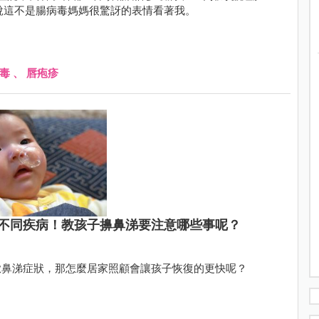
說這不是腸病毒媽媽很驚訝的表情看著我。
毒
、
唇疱疹
不同疾病！教孩子擤鼻涕要注意哪些事呢？
嗽鼻涕症狀，那怎麼居家照顧會讓孩子恢復的更快呢？