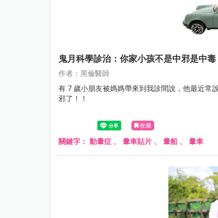
鬼月科學診治：你家小孩不是中邪是中毒
作者：黑倫醫師
有 7 歲小朋友被媽媽帶來到我診間說，他最近
邪了！！
收藏
關鍵字：
動暈症
、
暈車貼片
、
暈船
、
暈車