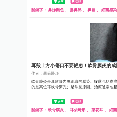
收藏
關鍵字：
鼻涕顏色
、
擤鼻涕
、
鼻塞
、
細菌感染
耳殼上方小傷口不要輕忽！軟骨膜炎的成
作者：黑倫醫師
軟骨膜炎是耳軟骨內層組織的感染。症狀包括疼
的是高位耳軟骨穿孔）是常見原因。治療通常包
收藏
關鍵字：
軟骨膜炎
、
耳朵畸形
、
菜花耳
、
細菌