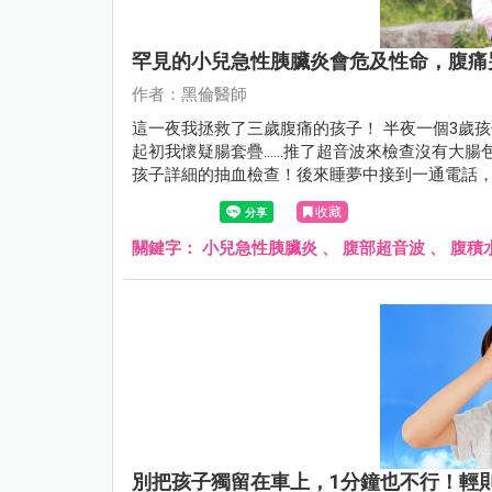
罕見的小兒急性胰臟炎會危及性命，腹痛
作者：黑倫醫師
這一夜我拯救了三歲腹痛的孩子！ 半夜一個3歲孩子因腹痛哭鬧不安，被媽媽帶來急診……沒有嘔吐沒有發燒，
起初我懷疑腸套疊……推了超音波來檢查沒有大腸
孩子詳細的抽血檢查！後來睡夢中接到一通電話，黑
收藏
關鍵字：
小兒急性胰臟炎
、
腹部超音波
、
腹積
別把孩子獨留在車上，1分鐘也不行！輕則罰