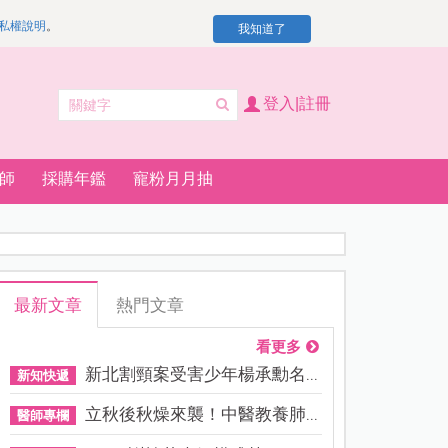
私權說明
。
我知道了
登入|註冊
師
採購年鑑
寵粉月月抽
最新文章
熱門文章
看更多
新北割頸案受害少年楊承勳名...
新知快遞
立秋後秋燥來襲！中醫教養肺...
醫師專欄