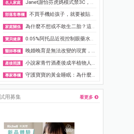
Janet謝怡芬虎媽模式禁3C，看...
名人家庭
不買手機給孩子，就要被貼「...
部落客專欄
為什麼不想或不敢生二胎？這8...
家庭關係
0.05%阿托品近視控制眼藥水納...
寶貝健康
晚婚晚育是無法改變的現實，...
醫師專欄
小說家青竹酒產後成半植物人...
產後照護
守護寶寶的黃金睡眠：為什麼...
專家專欄
試用募集
看更多