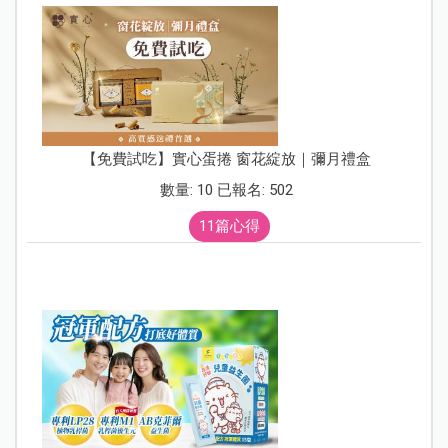
【免費試吃】實心蛋捲 窗花綻放｜彌月禮盒
數量: 10 已報名: 502
11篇心得