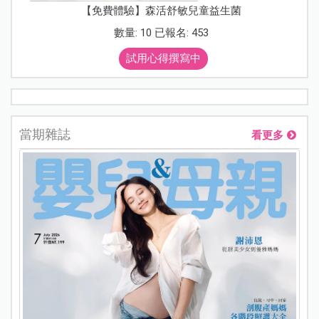
【免費體驗】森活舒敏兒童益生菌
數量: 10 已報名: 453
試用心得撰寫中
當期雜誌
看更多