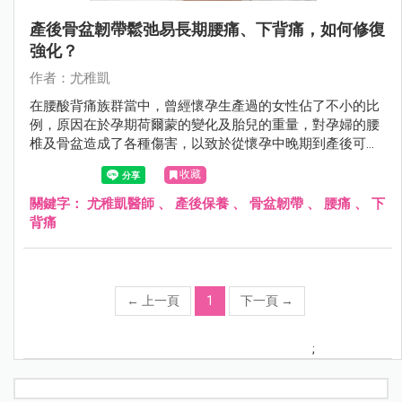
產後骨盆韌帶鬆弛易長期腰痛、下背痛，如何修復
強化？
作者：尤稚凱
在腰酸背痛族群當中，曾經懷孕生產過的女性佔了不小的比
例，原因在於孕期荷爾蒙的變化及胎兒的重量，對孕婦的腰
椎及骨盆造成了各種傷害，以致於從懷孕中晚期到產後可能
都持續飽受腰酸背痛的困擾。
收藏
關鍵字：
尤稚凱醫師
、
產後保養
、
骨盆韌帶
、
腰痛
、
下
背痛
←
上一頁
1
下一頁
→
;