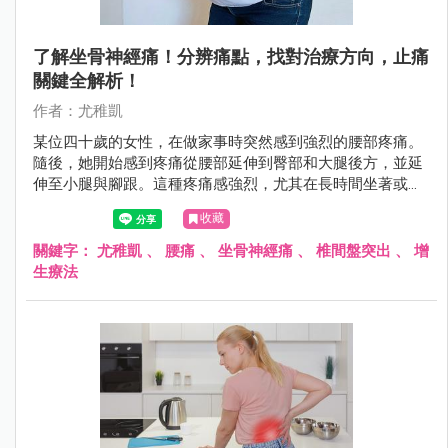
了解坐骨神經痛！分辨痛點，找對治療方向，止痛
關鍵全解析！
作者：尤稚凱
某位四十歲的女性，在做家事時突然感到強烈的腰部疼痛。
隨後，她開始感到疼痛從腰部延伸到臀部和大腿後方，並延
伸至小腿與腳跟。這種疼痛感強烈，尤其在長時間坐著或站
立後感到更為劇烈，在行走時也感到了難以忍受的刺痛感。
收藏
醫師為她進行了一系列的身體檢查，包括神經系統檢查和影
像掃描。檢查結果顯示，她患有腰椎間盤突出症，導致坐骨
關鍵字：
尤稚凱
、
腰痛
、
坐骨神經痛
、
椎間盤突出
、
增
神經受到壓迫。腰椎間盤的突出導致神經根受壓，進而引發
生療法
了延伸疼痛。在醫師施以增生注射治療減輕疼痛和炎症，並
進行運動復健治療來加強腰部肌肉，改善姿勢並減輕神經壓
迫。治療後，患者症狀逐漸減輕，並恢復了正常的日常活
動。