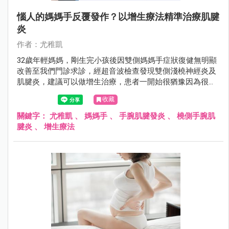
惱人的媽媽手反覆發作？以增生療法精準治療肌腱
炎
作者：尤稚凱
32歲年輕媽媽，剛生完小孩後因雙側媽媽手症狀復健無明顯
改善至我們門診求診，經超音波檢查發現雙側淺橈神經炎及
肌腱炎，建議可以做增生治療，患者一開始很猶豫因為很害
怕打針，但因為平常痛到很多事都不能做包括抱小孩，後來
收藏
忍痛接受了第一次prp 注射治療，所幸她覺得打針沒有想像
痛就把剩下幾次治療完成康復了。
關鍵字：
尤稚凱
、
媽媽手
、
手腕肌腱發炎
、
橈側手腕肌
腱炎
、
增生療法