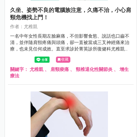
久坐、姿勢不良的電腦族注意，久痛不治，小心肩
頸危機找上門！
作者：尤稚凱
一名中年女性長期左臉麻痛，不但影響食慾、說話也口齒不
清，並伴隨肩頸疼痛與頭痛，卻一直被當成三叉神經痛來治
療，也未見任何成效。直至求診於菁英診所復健科尤稚凱醫
師，才被確診為頸椎退化性關節炎，且因椎間盤突出壓迫到
收藏
耳大神經的源頭，於是產生左臉麻痛。為了同時解除神經壓
迫並改善退化性關節炎，尤醫師選擇施予增生療法，兩次治
關鍵字：
尤稚凱
、
肩頸痠痛
、
頸椎退化性關節炎
、
增生
療後惱人的症狀終於消失。
療法