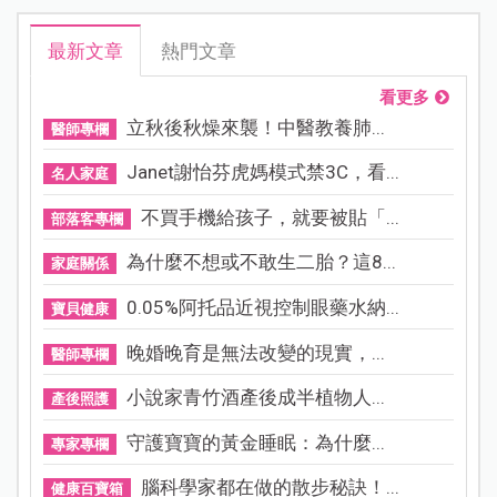
最新文章
熱門文章
看更多
立秋後秋燥來襲！中醫教養肺...
醫師專欄
Janet謝怡芬虎媽模式禁3C，看...
名人家庭
不買手機給孩子，就要被貼「...
部落客專欄
為什麼不想或不敢生二胎？這8...
家庭關係
0.05%阿托品近視控制眼藥水納...
寶貝健康
晚婚晚育是無法改變的現實，...
醫師專欄
小說家青竹酒產後成半植物人...
產後照護
守護寶寶的黃金睡眠：為什麼...
專家專欄
腦科學家都在做的散步秘訣！...
健康百寶箱