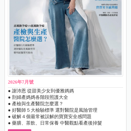
2026年7月號
● 謝沛恩 從甜美少女到優雅媽媽
● 剖婦產媽媽各階段照護大全
● 產檢與生產醫院怎麼選？
● 好醫師５大檢驗標準 選對醫院是風險管理
● 破解４個最常被誤解的寶寶安全感問題
● 藥膳、茶飲、日常保養 中醫觀點看產後掉髮