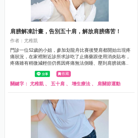
肩膀解凍計畫，告別五十肩，解放肩膀痛苦！
作者：尤稚凱
門診一位52歲的小姐，參加划龍舟比賽後雙肩都開始出現疼
痛狀況，在家裡附近診所求診吃了止痛藥跟使用消炎貼布，
疼痛雖有稍微減輕但仍舊因疼痛無法側睡、壓到肩膀就痛
醒；肩膀也逐漸某些動作做不到，例如要晾衣服、穿脫衣服
收藏
等等，肩膀除了痛也整個卡住了！菁英診所復健科尤稚凱醫
師表示，該患者後來來求診經生理檢查及超音波檢查發現雙
關鍵字：
尤稚凱
、
五十肩
、
增生療法
、
肩關節運動
肩均為沾黏性關節炎，即俗稱的五十肩，所幸經過三次的增
生注射治療合併肩關節擴張術之後，該患者已恢復至原來的
狀況。