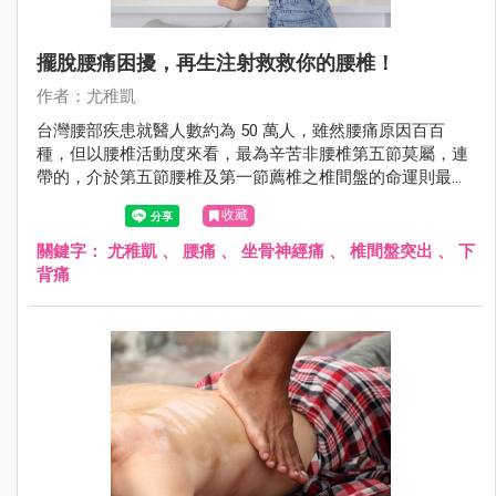
擺脫腰痛困擾，再生注射救救你的腰椎！
作者：尤稚凱
台灣腰部疾患就醫人數約為 50 萬人，雖然腰痛原因百百
種，但以腰椎活動度來看，最為辛苦非腰椎第五節莫屬，連
帶的，介於第五節腰椎及第一節薦椎之椎間盤的命運則最為
坎坷。
收藏
關鍵字：
尤稚凱
、
腰痛
、
坐骨神經痛
、
椎間盤突出
、
下
背痛