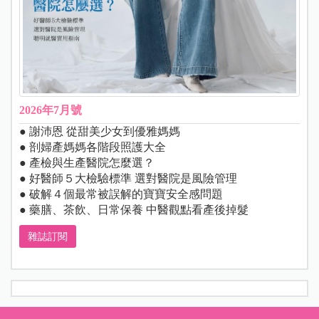
2026年7月號
● 謝沛恩 從甜美少女到優雅媽媽
● 剖婦產媽媽各階段照護大全
● 產檢與生產醫院怎麼選？
● 好醫師５大檢驗標準 選對醫院是風險管理
● 破解４個最常被誤解的寶寶安全感問題
● 藥膳、茶飲、日常保養 中醫觀點看產後掉髮
雜誌訂閱