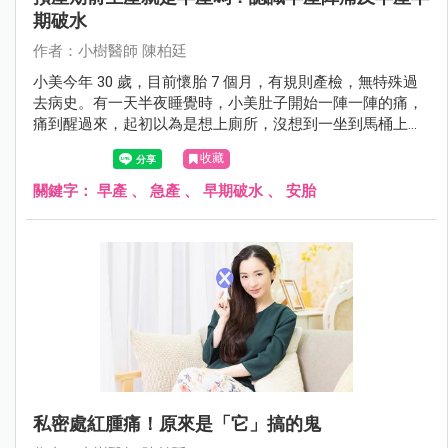
期破水
作者：小樹醫師 陳柏廷
小美今年 30 歲，目前懷胎 7 個月，有規則產檢，無特殊過
去病史。有一天半夜睡覺時，小美肚子開始一陣一陣的痛，
痛到醒過來，起初以為是想上廁所，沒想到一坐到馬桶上，
下面就開始唏哩花啦的流水出來。小美想到陳醫師說的，這
收藏
可能是「破水」的情況，趕緊叫先生起床，1 個小時內就送
到醫院檢查。在醫院檢查後，診斷為「早產陣痛」合併破
關鍵字：
早產
、
急產
、
早期破水
、
安胎
水。緊急給予安胎藥物及肺泡成熟劑、硫酸鎂治療。後來在
懷孕近 9 個月，生出一位健康的嬰兒，母子順利出院。
私密處紅腫痛！原來是「它」搞的鬼