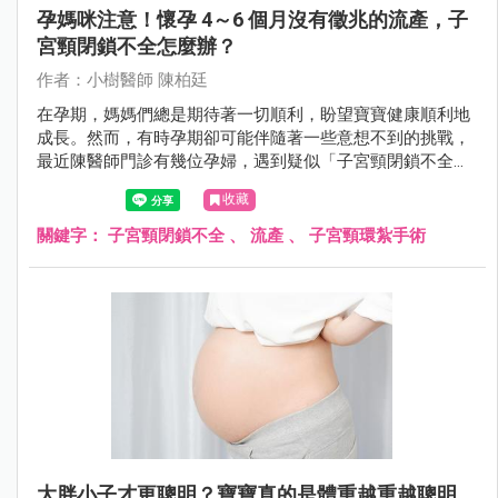
孕媽咪注意！懷孕 4～6 個月沒有徵兆的流產，子
宮頸閉鎖不全怎麼辦？
作者：小樹醫師 陳柏廷
在孕期，媽媽們總是期待著一切順利，盼望寶寶健康順利地
成長。然而，有時孕期卻可能伴隨著一些意想不到的挑戰，
最近陳醫師門診有幾位孕婦，遇到疑似「子宮頸閉鎖不全」
的狀況。
收藏
關鍵字：
子宮頸閉鎖不全
、
流產
、
子宮頸環紮手術
大胖小子才更聰明？寶寶真的是體重越重越聰明