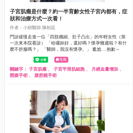
子宮肌瘤是什麼？約一半育齡女性子宮內都有，症
狀和治療方式一次看！
作者：小樹醫師 陳柏廷
門診緩慢走進一位「四肢纖細、肚子凸出」的年輕女性（第
一次來本院看診） 「哈囉妳好，還好嗎？懷孕幾週啦？有什
麼不舒服嗎？」 「醫師，我沒有懷孕。」 尷尬……抱歉～
收藏
關鍵字：
子宮肌瘤
、
子宮平滑肌細胞
、
月經血量增加
、
開腹手術
、
腹腔鏡手術