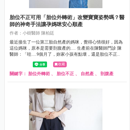
胎位不正可用「胎位外轉術」改變寶寶姿勢嗎？醫
師的神奇手法讓孕媽咪安心順產
作者：小樹醫師 陳柏廷
最近接生了一位第三胎自然產的媽咪，覺得心情很好，因為
這位媽咪，原本是需要剖腹產的...... 生產前在陳醫師門診 陳
醫師：「哇......9個月了，妳家小孩有點壞，還是胎位不正
（臀位），不轉下來耶。這樣下去可能要開刀了！」 孕媽咪
收藏
孕婦：「我已經很認真做膝胸臥了，前兩胎都自然產，這胎
真的很不想剖腹。」
關鍵字：
胎位外轉術
、
胎位不正
、
自然產
、
剖腹產