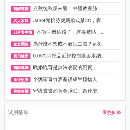
立秋後秋燥來襲！中醫教養肺...
醫師專欄
Janet謝怡芬虎媽模式禁3C，看...
名人家庭
不買手機給孩子，就要被貼「...
部落客專欄
為什麼不想或不敢生二胎？這8...
家庭關係
0.05%阿托品近視控制眼藥水納...
寶貝健康
晚婚晚育是無法改變的現實，...
醫師專欄
小說家青竹酒產後成半植物人...
產後照護
守護寶寶的黃金睡眠：為什麼...
專家專欄
試用募集
看更多