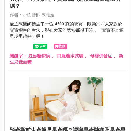
嗎？
作者：小樹醫師 陳柏廷
最近陳醫師接生了一位 4500 克的寶寶，限動詢問大家對於
寶寶體重的看法，現在大家的認知都很正確，「寶寶不是體
重越重越好」喔！
收藏
關鍵字：
妊娠糖尿病
、
口服糖水試驗
、
母嬰併發症
、
新
生兒低血糖
預產期前生產就是早產嗎？認識早產陣痛及早產早