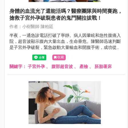
身體的血流光了還能活嗎？醫療團隊與時間賽跑，
搶救子宮外孕破裂患者的鬼門關拉拔戰！
作者：小樹醫師 陳柏廷
半夜，一通急診電話打破了寧靜。病人因暈眩和急性腹痛入
院，超音波顯示腹內大量出血，生命垂危。陳醫師迅速判斷
是子宮外孕破裂，緊急啟動大量輸血和開腹手術，成功從鬼
門關拉回病人。這是一場醫療團隊與時間賽跑的驚險救援故
收藏
事。
關鍵字：
子宮外孕
、
腹部超音波
、
產檢
、
胚胎著床