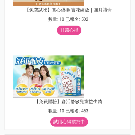
【免費試吃】實心蛋捲 窗花綻放｜彌月禮盒
數量: 10 已報名: 502
11篇心得
【免費體驗】森活舒敏兒童益生菌
數量: 10 已報名: 453
試用心得撰寫中