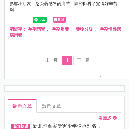
影響小朋友，忍受著感冒的痛苦，陳醫師看了覺得好辛苦
啊！
收藏
關鍵字：
孕期感冒
、
孕期用藥
、
藥物分級
、
孕期慢性疾
病用藥
←
上一頁
1
下一頁
→
;
最新文章
熱門文章
看更多
新北割頸案受害少年楊承勳名...
新知快遞