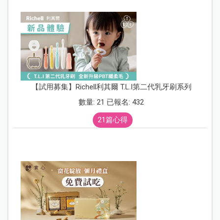
【試用募集】Richell利其爾 T.L.I第二代乳牙刷系列
數量: 21 已報名: 432
21篇心得