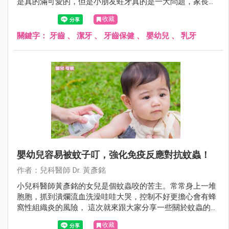
是真的滿可愛的，但是小朋友蛀牙真的是一大問題，家長可
能不能輕忽！在此統整一下常見的疑問與錯誤觀念讓大家參
收藏
考。
關鍵字：
牙齒
、
潔牙
、
牙齒保健
、
嬰幼兒
、
乳牙
嬰幼兒容易被蚊子叮，強化免疫反應對抗蚊蟲！
作者：兒科醫師 Dr. 黃彥銘
小兒科醫師黃彥銘的女兒是個蚊蟲咬的苦主。常常身上一堆
胞胞，抓到潰爛流血洗澡哇哇大哭，控制不好更擔心會有蜂
窩性組織炎的風險， 這次就來跟大家分享一些關於蚊蟲的小
知識。
收藏