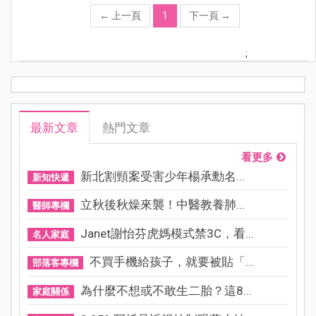
←
上一頁
1
下一頁
→
;
最新文章
熱門文章
看更多
新北割頸案受害少年楊承勳名...
新知快遞
立秋後秋燥來襲！中醫教養肺...
醫師專欄
Janet謝怡芬虎媽模式禁3C，看...
名人家庭
不買手機給孩子，就要被貼「...
部落客專欄
為什麼不想或不敢生二胎？這8...
家庭關係