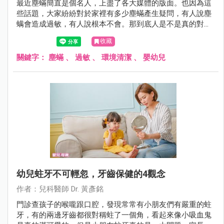
最近塵蟎簡直是個名人，上盡了各大媒體的版面。也因為這
些話題，大家紛紛對於家裡有多少塵蟎產生疑問，有人說塵
螨會造成過敏，有人說根本不會。那到底人是不是真的對塵
蟎會過敏呢？讓黃醫師在這裡為您解答！
收藏
關鍵字：
塵蟎
、
過敏
、
環境清潔
、
嬰幼兒
幼兒蛀牙不可輕忽，牙齒保健的4觀念
作者：兒科醫師 Dr. 黃彥銘
門診查孩子的喉嚨跟口腔，發現常常有小朋友們有嚴重的蛀
牙，有的兩邊牙齒都很對稱蛀了一個角，看起來像小吸血鬼