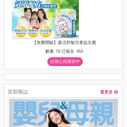
【免費體驗】森活舒敏兒童益生菌
數量: 10 已報名: 453
試用心得撰寫中
當期雜誌
看更多