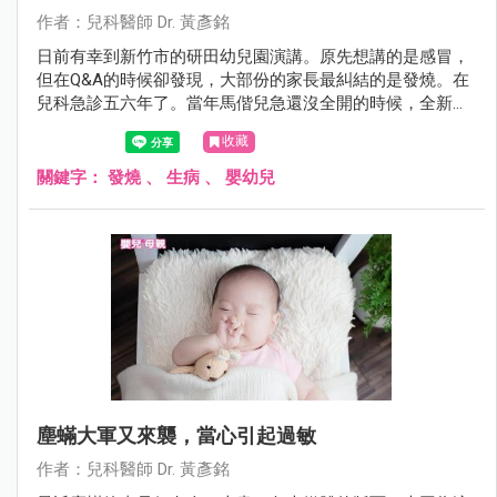
作者：兒科醫師 Dr. 黃彥銘
日前有幸到新竹市的研田幼兒園演講。原先想講的是感冒，
但在Q&A的時候卻發現，大部份的家長最糾結的是發燒。在
兒科急診五六年了。當年馬偕兒急還沒全開的時候，全新竹
縣市退不了燒的孩子幾乎全都擠來這裡，我想我還算有資格
收藏
在這裡教大家幾招，在面對發燒，爸媽如何處置與辨別方
法。
關鍵字：
發燒
、
生病
、
嬰幼兒
塵蟎大軍又來襲，當心引起過敏
作者：兒科醫師 Dr. 黃彥銘