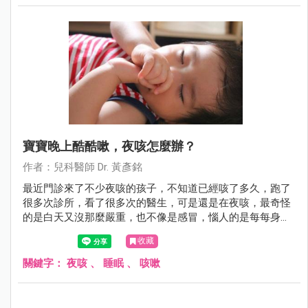
寶寶晚上酷酷嗽，夜咳怎麼辦？
作者：兒科醫師 Dr. 黃彥銘
最近門診來了不少夜咳的孩子，不知道已經咳了多久，跑了
很多次診所，看了很多次的醫生，可是還是在夜咳，最奇怪
的是白天又沒那麼嚴重，也不像是感冒，惱人的是每每身體
該休息的時候卻咳個不停，好像沒法好好睡上一覺，有時候
收藏
甚至咳到吐，苦情的爸媽又得忍住睡意洗床單，這到底是為
什麼呢？
關鍵字：
夜咳
、
睡眠
、
咳嗽