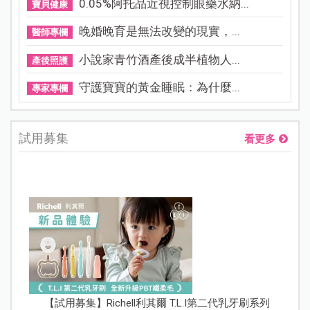
0.05%阿托品近視控制眼藥水納...
寶貝健康
晚婚晚育是無法改變的現實，...
醫師專欄
小說家青竹酒產後成半植物人...
產後照護
守護寶寶的黃金睡眠：為什麼...
專家專欄
試用募集
看更多
【試用募集】Richell利其爾 T.L.I第二代乳牙刷系列