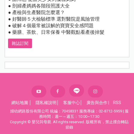
● 剖婦產媽媽各階段照護大全
● 產檢與生產醫院怎麼選？
● 好醫師５大檢驗標準 選對醫院是風險管理
● 破解４個最常被誤解的寶寶安全感問題
● 藥膳、茶飲、日常保養 中醫觀點看產後掉髮
雜誌訂閱
網站地圖
│
隱私權說明
│
客服中心
│
廣告與合作
|
RSS
婦幼網路股份有限公司 統編：70458331 服務專線：02-8712-5959 | 服
務時間：週一～週五：10:00~17:30
Copyright © 嬰兒與母親. All rights reserved. 版權所有，禁止擅自轉貼
節錄