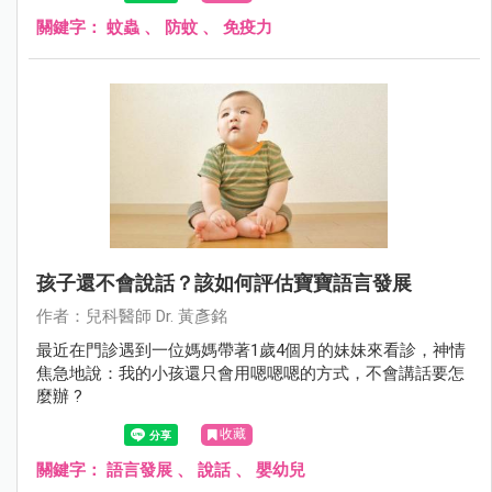
關鍵字：
蚊蟲
、
防蚊
、
免疫力
孩子還不會說話？該如何評估寶寶語言發展
作者：兒科醫師 Dr. 黃彥銘
最近在門診遇到一位媽媽帶著1歲4個月的妹妹來看診，神情
焦急地說：我的小孩還只會用嗯嗯嗯的方式，不會講話要怎
麼辦 ?
收藏
關鍵字：
語言發展
、
說話
、
嬰幼兒