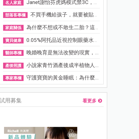
Janet謝怡芬虎媽模式禁3C，看...
名人家庭
不買手機給孩子，就要被貼「...
部落客專欄
為什麼不想或不敢生二胎？這8...
家庭關係
0.05%阿托品近視控制眼藥水納...
寶貝健康
晚婚晚育是無法改變的現實，...
醫師專欄
小說家青竹酒產後成半植物人...
產後照護
守護寶寶的黃金睡眠：為什麼...
專家專欄
試用募集
看更多