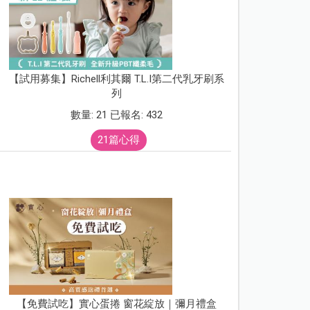
【試用募集】Richell利其爾 T.L.I第二代乳牙刷系
列
數量: 21 已報名: 432
21篇心得
【免費試吃】實心蛋捲 窗花綻放｜彌月禮盒