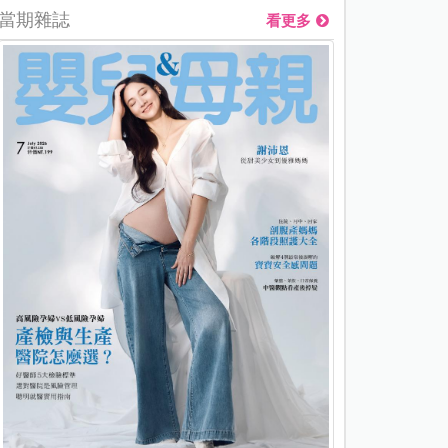
當期雜誌
看更多