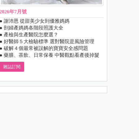
2026年7月號
● 謝沛恩 從甜美少女到優雅媽媽
● 剖婦產媽媽各階段照護大全
● 產檢與生產醫院怎麼選？
● 好醫師５大檢驗標準 選對醫院是風險管理
● 破解４個最常被誤解的寶寶安全感問題
● 藥膳、茶飲、日常保養 中醫觀點看產後掉髮
雜誌訂閱