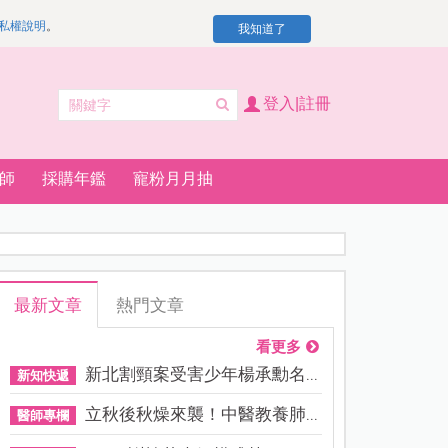
私權說明
。
我知道了
登入|註冊
師
採購年鑑
寵粉月月抽
最新文章
熱門文章
看更多
新北割頸案受害少年楊承勳名...
新知快遞
立秋後秋燥來襲！中醫教養肺...
醫師專欄