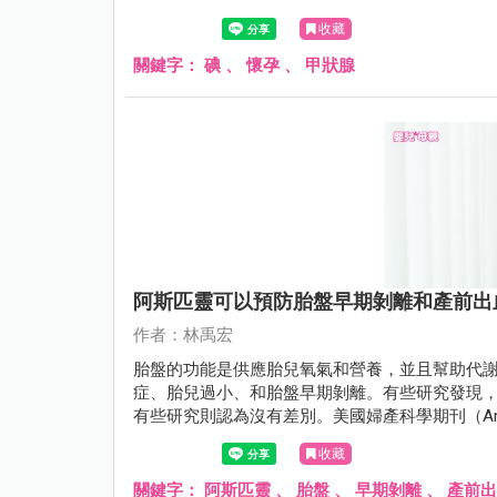
收藏
關鍵字：
碘
、
懷孕
、
甲狀腺
阿斯匹靈可以預防胎盤早期剝離和產前出
作者：林禹宏
胎盤的功能是供應胎兒氧氣和營養，並且幫助代
症、胎兒過小、和胎盤早期剝離。有些研究發現，
有些研究則認為沒有差別。美國婦產科學期刊（American Jou
月份有一項綜合分析研究（meta-analysi
收藏
血，只是跟劑量和使用時機有關。
關鍵字：
阿斯匹靈
、
胎盤
、
早期剝離
、
產前出