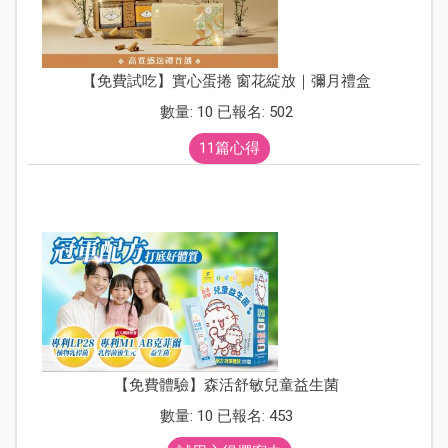
【免費試吃】實心蛋捲 窗花綻放｜彌月禮盒
數量: 10 已報名: 502
11篇心得
【免費體驗】森活舒敏兒童益生菌
數量: 10 已報名: 453