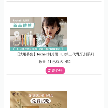
【試用募集】Richell利其爾 T.L.I第二代乳牙刷系列
數量: 21 已報名: 432
21篇心得