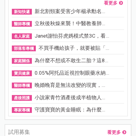
看更多
新北割頸案受害少年楊承勳名...
新知快遞
立秋後秋燥來襲！中醫教養肺...
醫師專欄
Janet謝怡芬虎媽模式禁3C，看...
名人家庭
不買手機給孩子，就要被貼「...
部落客專欄
為什麼不想或不敢生二胎？這8...
家庭關係
0.05%阿托品近視控制眼藥水納...
寶貝健康
晚婚晚育是無法改變的現實，...
醫師專欄
小說家青竹酒產後成半植物人...
產後照護
守護寶寶的黃金睡眠：為什麼...
專家專欄
試用募集
看更多