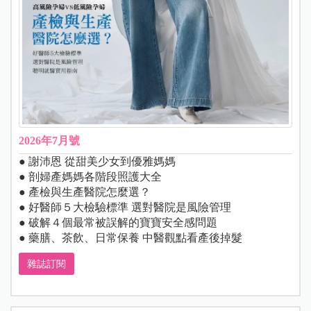
2026年7月號
● 謝沛恩 從甜美少女到優雅媽媽
● 剖婦產媽媽各階段照護大全
● 產檢與生產醫院怎麼選？
● 好醫師５大檢驗標準 選對醫院是風險管理
● 破解４個最常被誤解的寶寶安全感問題
● 藥膳、茶飲、日常保養 中醫觀點看產後掉髮
雜誌訂閱