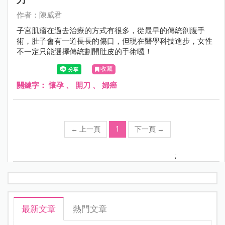
作者：陳威君
子宮肌瘤在過去治療的方式有很多，從最早的傳統剖腹手
術，肚子會有一道長長的傷口，但現在醫學科技進步，女性
不一定只能選擇傳統劃開肚皮的手術囉！
收藏
關鍵字：
懷孕
、
開刀
、
婦癌
←
上一頁
1
下一頁
→
;
最新文章
熱門文章