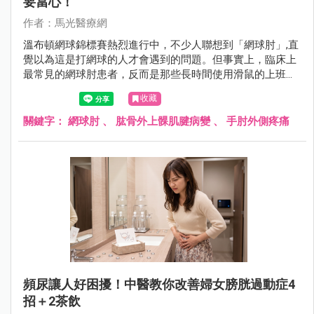
要當心！
作者：馬光醫療網
溫布頓網球錦標賽熱烈進行中，不少人聯想到「網球肘」,直
覺以為這是打網球的人才會遇到的問題。但事實上，臨床上
最常見的網球肘患者，反而是那些長時間使用滑鼠的上班
族、廚師、木工、美髮師,甚至是每天擰毛巾、提重物的家庭
收藏
主婦。
關鍵字：
網球肘
、
肱骨外上髁肌腱病變
、
手肘外側疼痛
頻尿讓人好困擾！中醫教你改善婦女膀胱過動症4
招＋2茶飲