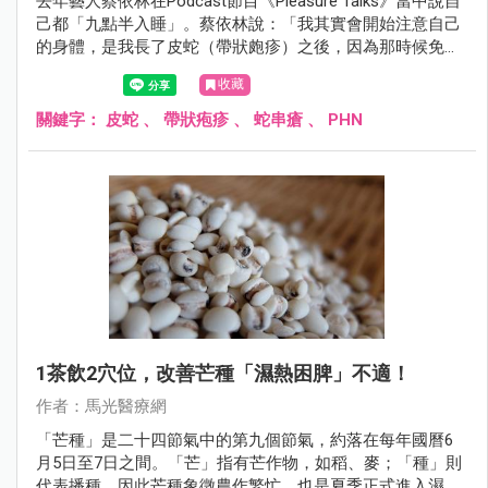
去年藝人蔡依林在Podcast節目《Pleasure Talks》當中說自
己都「九點半入睡」。蔡依林說：「我其實會開始注意自己
的身體，是我長了皮蛇（帶狀皰疹）之後，因為那時候免疫
力下降，之前幾乎每天熬夜，而從那時開始，我就發現自己
收藏
的身體不能這樣搞。」
關鍵字：
皮蛇
、
帶狀疱疹
、
蛇串瘡
、
PHN
1茶飲2穴位，改善芒種「濕熱困脾」不適！
作者：馬光醫療網
「芒種」是二十四節氣中的第九個節氣，約落在每年國曆6
月5日至7日之間。「芒」指有芒作物，如稻、麥；「種」則
代表播種，因此芒種象徵農作繁忙，也是夏季正式進入濕熱