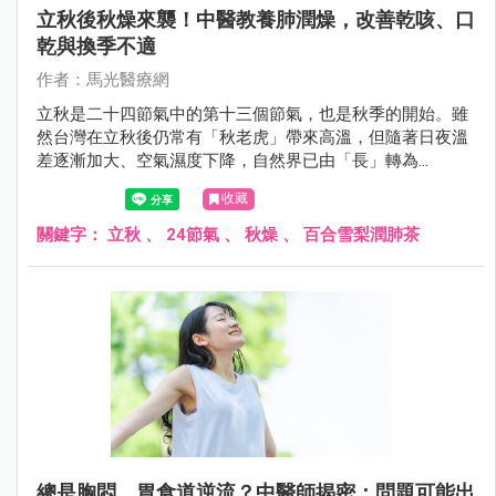
立秋後秋燥來襲！中醫教養肺潤燥，改善乾咳、口
乾與換季不適
作者：馬光醫療網
立秋是二十四節氣中的第十三個節氣，也是秋季的開始。雖
然台灣在立秋後仍常有「秋老虎」帶來高溫，但隨著日夜溫
差逐漸加大、空氣濕度下降，自然界已由「長」轉為
「收」，人體也開始受到「燥邪」影響。中醫認為「秋氣通
收藏
於肺」，因此立秋養生的重點在於養陰潤肺、防燥保津，為
接下來的秋冬季節打好健康基礎。
關鍵字：
立秋
、
24節氣
、
秋燥
、
百合雪梨潤肺茶
總是胸悶、胃食道逆流？中醫師揭密：問題可能出