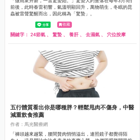
「微雨衆卉新，一雷驚蟄始。」驚蟄大約會落在每年3月5日
前後，此時春雷初響，氣溫明顯回升，萬物萌生，冬眠的昆
蟲被雷聲驚醒而出，因此稱為「驚蟄」。
收藏
關鍵字：
24節氣
、
驚蟄
、
養肝
、
去濕氣
、
穴位按摩
五行體質看出你是哪種胖？輕鬆甩肉不傷身，中醫
減重飲食推薦
作者：馬光醫療網
「褲頭越來越緊，腰間贅肉悄悄溢出，連照鏡子都覺得陌