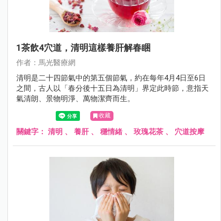
1茶飲4穴道，清明這樣養肝解春睏
作者：馬光醫療網
清明是二十四節氣中的第五個節氣，約在每年4月4日至6日
之間，古人以「春分後十五日為清明」界定此時節，意指天
氣清朗、景物明淨、萬物潔齊而生。
收藏
關鍵字：
清明
、
養肝
、
穩情緒
、
玫瑰花茶
、
穴道按摩