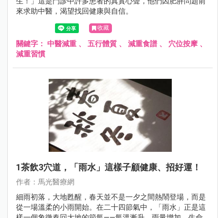
生！」這是門診中許多患者的真實心聲，他們因肥胖問題前
來求助中醫，渴望找回健康與自信。
收藏
關鍵字：
中醫減重
、
五行體質
、
減重食譜
、
穴位按摩
、
減重習慣
1茶飲3穴道，「雨水」這樣子顧健康、招好運！
作者：馬光醫療網
細雨初落，大地甦醒，春天並不是一夕之間熱鬧登場，而是
從一場溫柔的小雨開始。在二十四節氣中，「雨水」正是這
樣一個象徵春回大地的節氣——氣溫漸升、雨量增加，生命