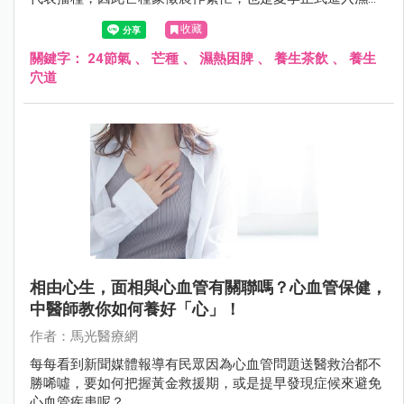
階段的重要節氣。
收藏
關鍵字：
24節氣
、
芒種
、
濕熱困脾
、
養生茶飲
、
養生
穴道
相由心生，面相與心血管有關聯嗎？心血管保健，
中醫師教你如何養好「心」！
作者：馬光醫療網
每每看到新聞媒體報導有民眾因為心血管問題送醫救治都不
勝唏噓，要如何把握黃金救援期，或是提早發現症候來避免
心血管疾患呢？