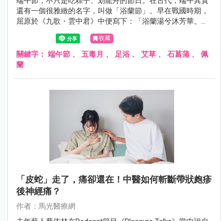
端午節，不只是吃粽子、划龍舟的節日。在古代，端午其實
還有一個很雅緻的名字，叫做「浴蘭節」。早在戰國時期，
屈原於《九歌・雲中君》中便寫下：「浴蘭湯兮沐芳華。」
《大戴禮記》也記載：「五月五日，蓄蘭為沐浴。」可見端
收藏
午以香草沐浴的習俗，至少已流傳兩千年以上。
關鍵字：
端午節
、
五毒月
、
足浴
、
艾草
、
石菖蒲
、
佩
蘭
「皮蛇」走了，痛卻還在！中醫如何斬斷帶狀皰疹
後神經痛？
作者：馬光醫療網