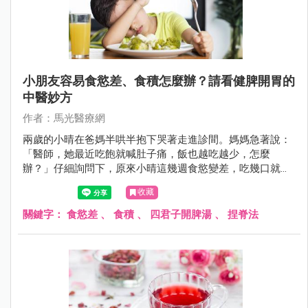
小朋友容易食慾差、食積怎麼辦？請看健脾開胃的
中醫妙方
作者：馬光醫療網
兩歲的小晴在爸媽半哄半抱下哭著走進診間。媽媽急著說：
「醫師，她最近吃飽就喊肚子痛，飯也越吃越少，怎麼
辦？」仔細詢問下，原來小晴這幾週食慾變差，吃幾口就說
飽，偏愛零食卻不碰正餐，甚至有時吃完還會嘔吐，讓爸媽
收藏
十分憂心。
關鍵字：
食慾差
、
食積
、
四君子開脾湯
、
捏脊法