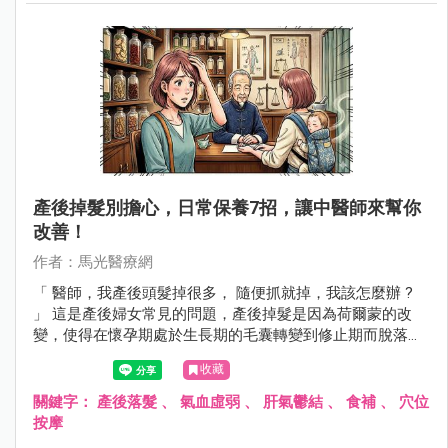
產後掉髮別擔心，日常保養7招，讓中醫師來幫你
改善！
作者：馬光醫療網
「 醫師，我產後頭髮掉很多， 隨便抓就掉，我該怎麼辦 ?
」 這是產後婦女常見的問題，產後掉髮是因為荷爾蒙的改
變，使得在懷孕期處於生長期的毛囊轉變到修止期而脫落，
通常在產後3到6個月開始，半年後會慢慢恢復，此外情緒壓
收藏
力、身心疲勞、氣血虛弱等情形會加劇產後掉髮的情況，如
果產後掉髮持續超過一年或掉髮嚴重 ，就應該尋求中醫師幫
關鍵字：
產後落髮
、
氣血虛弱
、
肝氣鬱結
、
食補
、
穴位
忙調理。
按摩