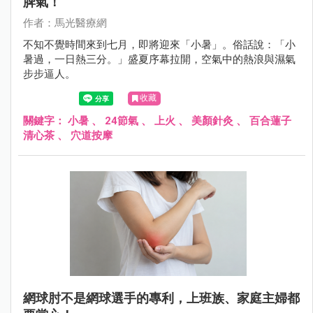
脾氣！
作者：馬光醫療網
不知不覺時間來到七月，即將迎來「小暑」。俗話說：「小
暑過，一日熱三分。」盛夏序幕拉開，空氣中的熱浪與濕氣
步步逼人。
收藏
關鍵字：
小暑
、
24節氣
、
上火
、
美顏針灸
、
百合蓮子
清心茶
、
穴道按摩
網球肘不是網球選手的專利，上班族、家庭主婦都