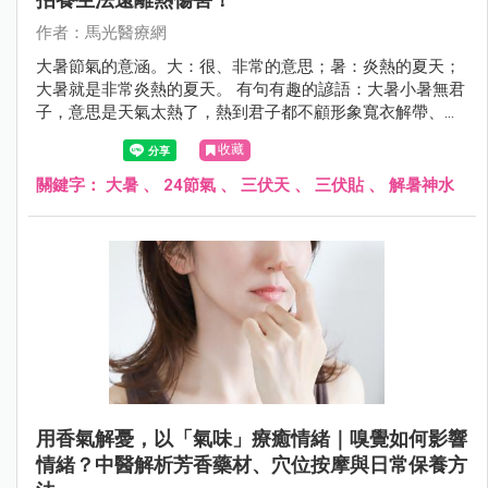
作者：馬光醫療網
大暑節氣的意涵。大：很、非常的意思；暑：炎熱的夏天；
大暑就是非常炎熱的夏天。 有句有趣的諺語：大暑小暑無君
子，意思是天氣太熱了，熱到君子都不顧形象寬衣解帶、袒
胸露背來散熱消暑。
收藏
關鍵字：
大暑
、
24節氣
、
三伏天
、
三伏貼
、
解暑神水
用香氣解憂，以「氣味」療癒情緒｜嗅覺如何影響
情緒？中醫解析芳香藥材、穴位按摩與日常保養方