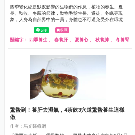
四季變化總是默默影響的生物們的作息，植物的春生、夏
長、秋收、冬藏的節律，動物毛髮生長、遷徙、冬眠等現
象，人身為自然界中的一員，身體也不可避免受外在環境而
有所調整。
收藏
關鍵字：
四季養生
、
春養肝
、
夏養心
、
秋養肺
、
冬養腎
驚蟄到！養肝去濕氣，4茶飲3穴道驚蟄養生這樣
做
作者：馬光醫療網