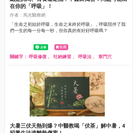
在你的「呼吸」！
作者：馬光醫療網
「生命之初始於呼吸，生命之末終於呼吸」，呼吸陪伴了我
們一生的每一分每一秒，但你真的有好好呼吸嗎？
收藏
關鍵字：
呼吸修復
、
吐納練習
、
呼吸法
、
章門穴
大暑三伏天熱到爆？中醫教喝「伏茶」解中暑，4
招養生法遠離熱傷害！