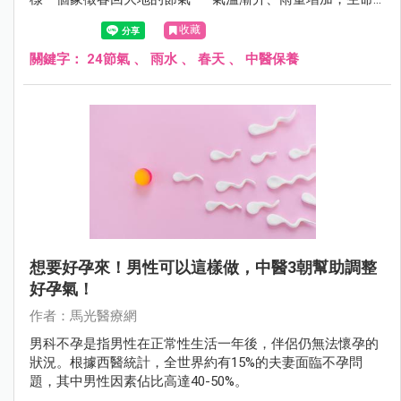
開始流動，但濕寒仍未散去。此時若能順應天時調養身體、
收藏
安定情緒，不僅有助於健康，更能為一整年的元氣打下基
礎。
關鍵字：
24節氣
、
雨水
、
春天
、
中醫保養
想要好孕來！男性可以這樣做，中醫3朝幫助調整
好孕氣！
作者：馬光醫療網
男科不孕是指男性在正常性生活一年後，伴侶仍無法懷孕的
狀況。根據西醫統計，全世界約有15%的夫妻面臨不孕問
題，其中男性因素佔比高達40-50%。