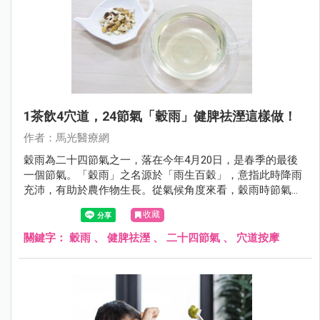
1茶飲4穴道，24節氣「穀雨」健脾祛溼這樣做！
作者：馬光醫療網
穀雨為二十四節氣之一，落在今年4月20日，是春季的最後
一個節氣。「穀雨」之名源於「雨生百穀」，意指此時降雨
充沛，有助於農作物生長。從氣候角度來看，穀雨時節氣溫
逐漸升高，濕氣明顯增加，天地之氣由春季的生發轉向夏季
收藏
的旺盛，是一個「由肝轉脾」的重要過渡期。
關鍵字：
穀雨
、
健脾祛溼
、
二十四節氣
、
穴道按摩