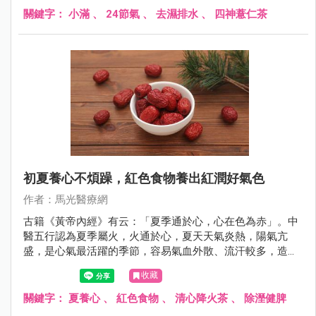
關鍵字：
小滿
、
24節氣
、
去濕排水
、
四神薏仁茶
初夏養心不煩躁，紅色食物養出紅潤好氣色
作者：馬光醫療網
古籍《黃帝內經》有云：「夏季通於心，心在色為赤」。中
醫五行認為夏季屬火，火通於心，夏天天氣炎熱，陽氣亢
盛，是心氣最活躍的季節，容易氣血外散、流汗較多，造成
心臟負擔加重、情緒波動、煩躁不安，進而影響腸胃道消
收藏
化、睡眠、甚至是心血管不適；因此初夏養生的重點在於
「清熱養心安神」。
關鍵字：
夏養心
、
紅色食物
、
清心降火茶
、
除溼健脾