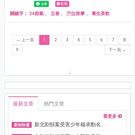
收藏
關鍵字：
24節氣
、
立春
、
穴位按摩
、
養生茶飲
←
上一頁
1
2
3
4
5
6
7
8
9
下一頁
→
;
最新文章
熱門文章
看更多
新北割頸案受害少年楊承勳名...
新知快遞