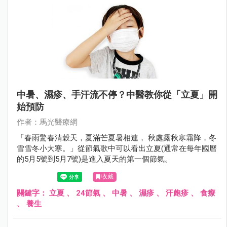
中暑、濕疹、手汗流不停？中醫教你從「立夏」開
始預防
作者：馬光醫療網
「春雨驚春清穀天，夏滿芒夏暑相連， 秋處露秋寒霜降，冬
雪雪冬小大寒。」從節氣歌中可以看出立夏(通常在每年國曆
的5月5號到5月7號)是進入夏天的第一個節氣。
收藏
關鍵字：
立夏
、
24節氣
、
中暑
、
濕疹
、
汗皰疹
、
食療
、
養生