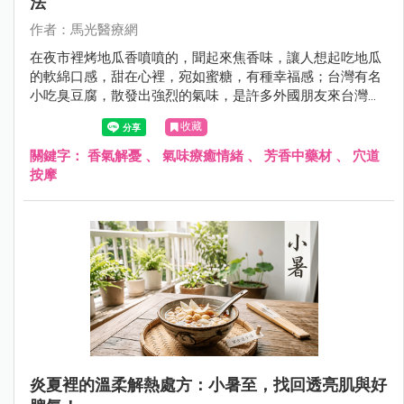
法
作者：馬光醫療網
在夜市裡烤地瓜香噴噴的，聞起來焦香味，讓人想起吃地瓜
的軟綿口感，甜在心裡，宛如蜜糖，有種幸福感；台灣有名
小吃臭豆腐，散發出強烈的氣味，是許多外國朋友來台灣想
要或是必挑戰的食物，不管它究竟是香？還是臭？都是讓人
收藏
食指大動的特色美食。
關鍵字：
香氣解憂
、
氣味療癒情緒
、
芳香中藥材
、
穴道
按摩
炎夏裡的溫柔解熱處方：小暑至，找回透亮肌與好