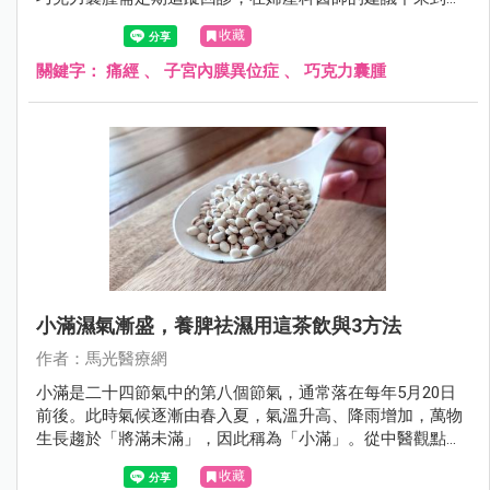
醫門診求診，希望中醫能幫她緩解行經期的不適症狀，同時
收藏
能讓子宮內膜異位症的嚴重程度降低。
關鍵字：
痛經
、
子宮內膜異位症
、
巧克力囊腫
小滿濕氣漸盛，養脾祛濕用這茶飲與3方法
作者：馬光醫療網
小滿是二十四節氣中的第八個節氣，通常落在每年5月20日
前後。此時氣候逐漸由春入夏，氣溫升高、降雨增加，萬物
生長趨於「將滿未滿」，因此稱為「小滿」。從中醫觀點來
看，小滿的氣候特點是「濕氣漸盛」，濕邪容易困阻脾胃，
收藏
影響人體氣機運行。