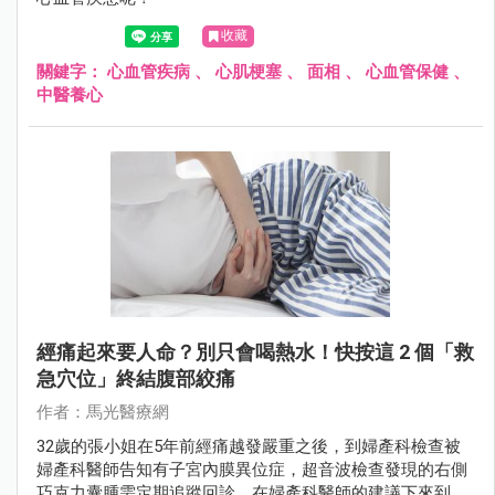
收藏
關鍵字：
心血管疾病
、
心肌梗塞
、
面相
、
心血管保健
、
中醫養心
經痛起來要人命？別只會喝熱水！快按這 2 個「救
急穴位」終結腹部絞痛
作者：馬光醫療網
32歲的張小姐在5年前經痛越發嚴重之後，到婦產科檢查被
婦產科醫師告知有子宮內膜異位症，超音波檢查發現的右側
巧克力囊腫需定期追蹤回診，在婦產科醫師的建議下來到中