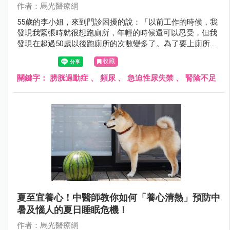
作者：馬光醫療網
55歲的李小姐，來到門診困擾的說：「以前工作的時候，我
發現我緊張時就很想跑廁所，年輕的時候還可以忍受，但我
發現在超過50歲以後跑廁所的次數變多了。為了要上廁所，
都不敢出去外面太久，都沒辦法常常跟朋友或小孩出門玩
收藏
了，很煩惱耶！中醫有沒有辦法？！」經問診，看舌脈，辨
別疾病證型及患者體質後，開立中藥和針灸後，李小姐跑廁
關鍵字：
膀胱過動症
、
頻尿
、
急迫性尿失禁
、
腎陰不足
所的頻率改善許多，再也不用擔心出門太久的問題了。
夏至宜養心！中醫師教你如何「養心清熱」預防中
暑及惱人的夏日睡眠危機！
作者：馬光醫療網