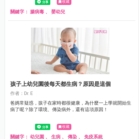
收藏
型腸病毒表現不同。
關鍵字：
腸病毒
、
嬰幼兒
孩子上幼兒園後每天都生病？原因是這個
作者：Dr. E
爸媽常疑惑，孩子在家時都很健康，為什麼一上學就開始生
病了呢？除了環境、傳染病外，還有這項原因！
收藏
關鍵字：
幼兒園
、
生病
、
傳染
、
免疫系統