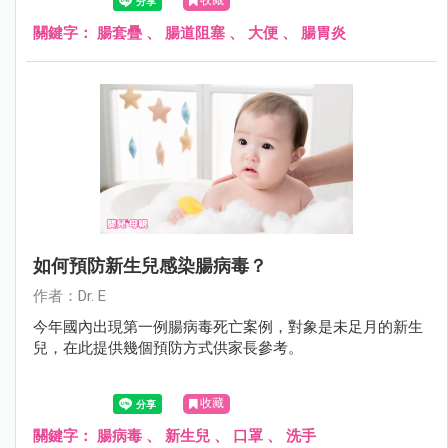
收藏
關鍵字：
腸套疊
、
腸道阻塞
、
大便
、
腸胃炎
如何預防新生兒感染腸病毒？
作者：Dr. E
今年國內出現第一例腸病毒死亡案例，對象是未足月的新生
兒，在此提供幾個預防方式供家長參考。
收藏
關鍵字：
腸病毒
、
新生兒
、
口罩
、
洗手