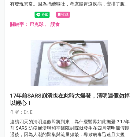
有發現異常。因為持續嘔吐，考慮腸胃道疾病，安排了腹部
X 光，意外發現有 5 顆相連在一起的「白亮球形異物」在腸
收藏
道中。
關鍵字：
巴克球
、
誤食
17年前SARS崩潰也在此時大爆發，清明連假勿掉
以輕心！
作者：Dr. E
連續四天的清明連假即將到來，為什麼醫界如此擔憂？17年
前 SARS 防疫崩潰與和平醫院封院就發生在四月清明節假期
過後，因為人潮的聚集與流量頻繁，導致病毒迅速且大規模