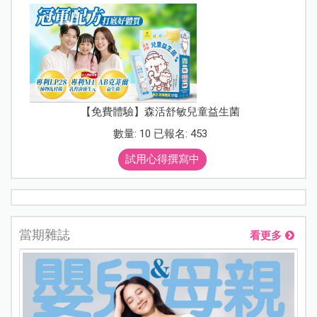
【免費體驗】森活舒敏兒童益生菌
數量: 10 已報名: 453
試用心得撰寫中
當期雜誌
看更多