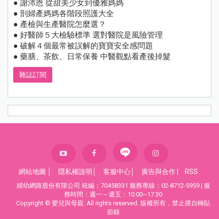
● 謝沛恩 從甜美少女到優雅媽媽
● 剖婦產媽媽各階段照護大全
● 產檢與生產醫院怎麼選？
● 好醫師５大檢驗標準 選對醫院是風險管理
● 破解４個最常被誤解的寶寶安全感問題
● 藥膳、茶飲、日常保養 中醫觀點看產後掉髮
雜誌訂閱
網站地圖
│
隱私權說明
│
客服中心
│
廣告與合作
|
RSS
婦幼網路股份有限公司 統編：70458331 服務專線：02-8712-5959 | 服
務時間：週一～週五：10:00~17:30
Copyright © 嬰兒與母親. All rights reserved. 版權所有，禁止擅自轉貼
節錄