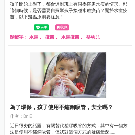
孩子開始上學了，都會遇到班上有同學罹患水痘的情形。那
這個時候，是否需要自費幫孩子接種水痘疫苗？關於水痘疫
苗，以下幾點原則要注意！
收藏
關鍵字：
水痘
、
疫苗
、
水痘疫苗
、
嬰幼兒
為了環保，孩子使用不鏽鋼吸管，安全嗎？
作者：Dr. E
近日很夯的話題，有關替代塑膠吸管的方式，其中有一個方
法是使用不鏽鋼吸管，但我對這個方式的疑慮最深......