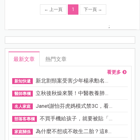
←
上一頁
1
下一頁
→
;
最新文章
熱門文章
看更多
新北割頸案受害少年楊承勳名...
新知快遞
立秋後秋燥來襲！中醫教養肺...
醫師專欄
Janet謝怡芬虎媽模式禁3C，看...
名人家庭
不買手機給孩子，就要被貼「...
部落客專欄
為什麼不想或不敢生二胎？這8...
家庭關係