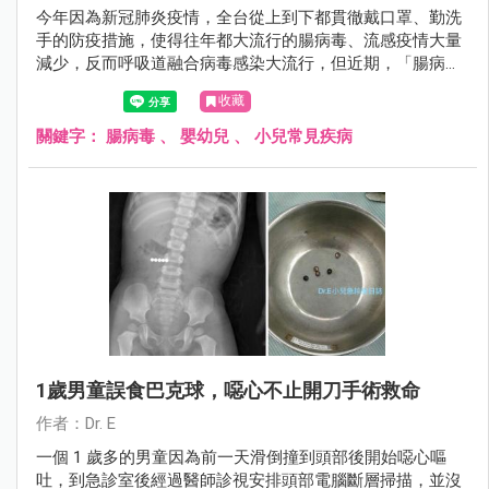
今年因為新冠肺炎疫情，全台從上到下都貫徹戴口罩、勤洗
手的防疫措施，使得往年都大流行的腸病毒、流感疫情大量
減少，反而呼吸道融合病毒感染大流行，但近期，「腸病
毒」卻悄悄逆襲當中，而且大多兒童身上都無抗體，若真的
收藏
捲土重來，後果恐怕...
關鍵字：
腸病毒
、
嬰幼兒
、
小兒常見疾病
1歲男童誤食巴克球，噁心不止開刀手術救命
作者：Dr. E
一個 1 歲多的男童因為前一天滑倒撞到頭部後開始噁心嘔
吐，到急診室後經過醫師診視安排頭部電腦斷層掃描，並沒