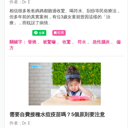
作者：Dr. E
相信很多爸爸媽媽都聽過收驚、喝符水、刮痧等民俗療法，
但多年前的真實案例，有位3歲女童就曾因這樣的「治
療」，而耽誤了病情…
收藏
關鍵字：
發燒
、
被驚嚇
、
收驚
、
符水
、
急性腦炎
、
偏
方
需要自費接種水痘疫苗嗎？5個原則要注意
作者：Dr. E