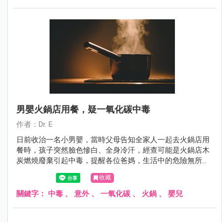
男嬰火鍋店用餐，疑一氧化碳中毒
作者：Dr. E
日前收治一名小男嬰，當時父母告知全家人一起去火鍋店用
餐時，孩子突然臉色慘白、全身冷汗，經查可能是火鍋店木
炭燃燒廢棄引起中毒，提醒各位爸媽，生活中的危險無所不
在，一定要注意外出用餐環境，減少意外發生。
收藏
關鍵字：
中毒
、
意外
、
一氧化碳
、
火鍋
、
嬰兒