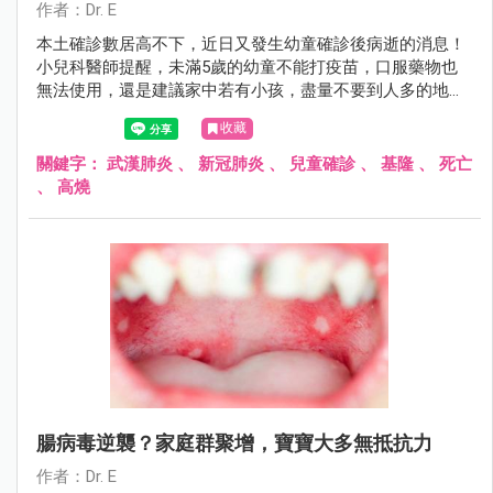
作者：Dr. E
本土確診數居高不下，近日又發生幼童確診後病逝的消息！
小兒科醫師提醒，未滿5歲的幼童不能打疫苗，口服藥物也
無法使用，還是建議家中若有小孩，盡量不要到人多的地方
參與不必要的社交活動！
收藏
關鍵字：
武漢肺炎
、
新冠肺炎
、
兒童確診
、
基隆
、
死亡
、
高燒
腸病毒逆襲？家庭群聚增，寶寶大多無抵抗力
作者：Dr. E