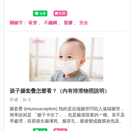
收藏
關鍵字：
吸管
、
不鏽鋼
、
塑膠
、
安全
孩子腸套疊怎麼看？（內有排泄物照說明）
作者：Dr. E
腸套疊 (intussusception) 指的是近端腸管凹陷入遠端腸管，
簡單說就是 「腸子卡住了」，也是腸道阻塞的一種。若不及
早處理，容易發生腸壞死、腸穿孔，最後變成腹膜炎危及生
命。