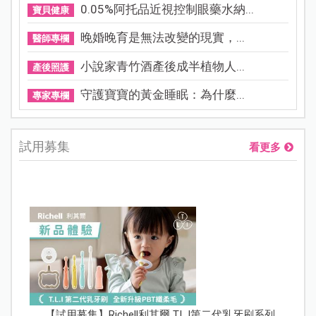
0.05%阿托品近視控制眼藥水納...
寶貝健康
晚婚晚育是無法改變的現實，...
醫師專欄
小說家青竹酒產後成半植物人...
產後照護
守護寶寶的黃金睡眠：為什麼...
專家專欄
試用募集
看更多
【試用募集】Richell利其爾 T.L.I第二代乳牙刷系列