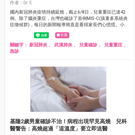
作者：Dr. E
國內新冠肺炎疫情持續延燒，截止6/8日，兒童重症已達42
例。除了腦炎重症，台灣也確診了首例MIS-C(孩童多系統炎
症徵候群)，每日的新聞報導簡直是看得家長們心慌慌。小兒
科醫師建議家長，在現今的時空背景下，確診者無法到診所
收藏
看診，或到急診室可能需要等待 1-2 小時，這時候家長就需
要學習如何正確評估孩子的生理狀況。以下小兒科醫師整理
關鍵字：
新冠肺炎
、
武漢肺炎
、
兒童確診
、
兒童重症
、
了五個確診新冠肺炎後，家長常帶孩子衝急診但誤解成重症
急診
的主訴。
基隆2歲男童確診不治！病程出現罕見高燒 兒科
醫警告：高燒超過「這溫度」要立即送醫