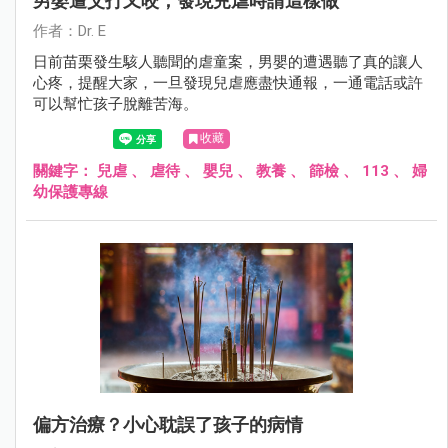
男嬰遭父打又咬，發現兒虐時請這樣做
作者：Dr. E
日前苗栗發生駭人聽聞的虐童案，男嬰的遭遇聽了真的讓人
心疼，提醒大家，一旦發現兒虐應盡快通報，一通電話或許
可以幫忙孩子脫離苦海。
收藏
關鍵字：
兒虐
、
虐待
、
嬰兒
、
教養
、
篩檢
、
113
、
婦
幼保護專線
偏方治療？小心耽誤了孩子的病情