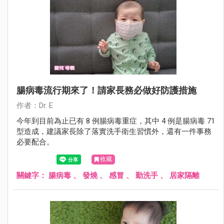
腸病毒流行期來了！請家長務必做好防護措施
作者：Dr. E
今年到目前為止已有 8 例腸病毒重症，其中 4 例是腸病毒 71
型造成，建議家長除了落實洗手衛生習慣外，還有一件事務
必要配合。
收藏
關鍵字：
腸病毒
、
發燒
、
感冒
、
勤洗手
、
居家隔離