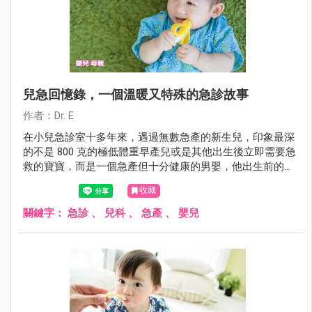
兒急回憶錄，一個溫暖又特殊的急診故事
作者：Dr. E
在小兒急診室十多年來，遇過無數急產的新生兒，印象最深
的不是 800 克的極低體重早產兒或是其他出生後立即需要急
救的寶寶，而是一個急產但十分健康的男嬰，他出生前的過
程十分特殊，特殊到至今無法忘卻。
收藏
關鍵字：
急診
、
兒科
、
急產
、
嬰兒