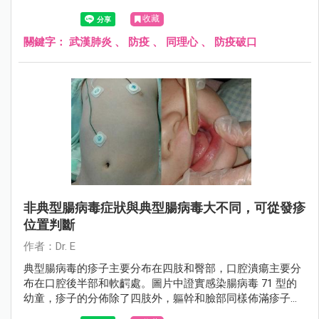
的擴散。在武漢肺炎確診人數突破三位數之後，此時是相當
收藏
關鍵的時刻，「急診室小兒科醫師Dr. E」也分享了一段文
章，呼籲大家切勿掉以輕心......
關鍵字：
武漢肺炎
、
防疫
、
同理心
、
防疫破口
非典型腸病毒症狀與典型腸病毒大不同，可從發疹
位置判斷
作者：Dr. E
典型腸病毒的疹子主要分布在四肢和臀部，口腔潰瘍主要分
布在口腔後半部和軟齶處。圖片中證實感染腸病毒 71 型的
幼童，疹子的分佈除了四肢外，軀幹和臉部同樣佈滿疹子；
口腔潰瘍位置不是在後半部而是長在舌頭，以上表現都跟典