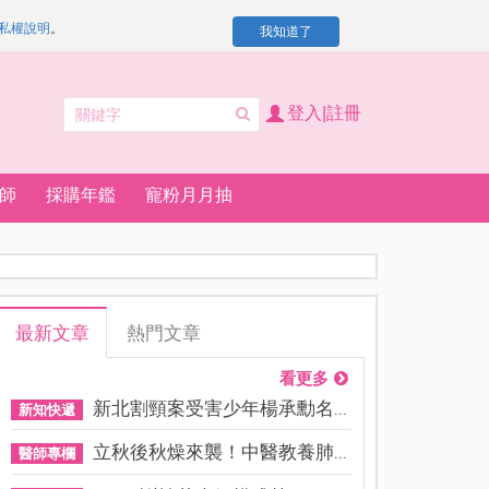
私權說明
。
我知道了
登入|註冊
師
採購年鑑
寵粉月月抽
最新文章
熱門文章
看更多
新北割頸案受害少年楊承勳名...
新知快遞
立秋後秋燥來襲！中醫教養肺...
醫師專欄