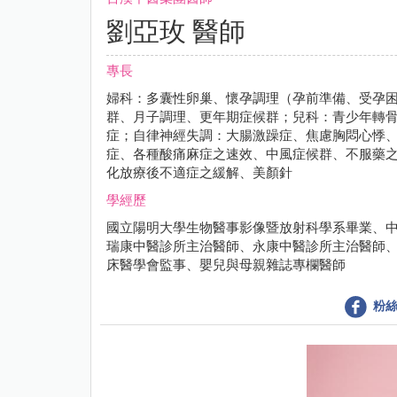
劉亞玫 醫師
專長
婦科：多囊性卵巢、懷孕調理（孕前準備、受孕
群、月子調理、更年期症候群；兒科：青少年轉
症；自律神經失調：大腸激躁症、焦慮胸悶心悸
症、各種酸痛麻症之速效、中風症候群、不服藥
化放療後不適症之緩解、美顏針
學經歷
國立陽明大學生物醫事影像暨放射科學系畢業、
瑞康中醫診所主治醫師、永康中醫診所主治醫師
床醫學會監事、嬰兒與母親雜誌專欄醫師
粉絲