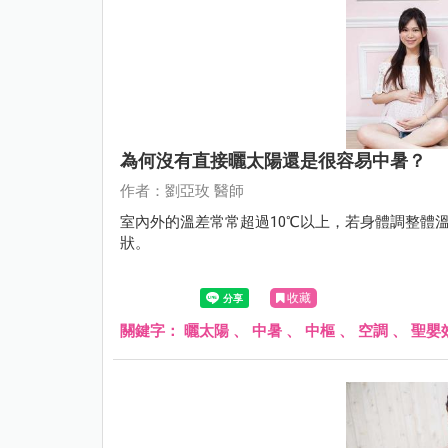
為何沒有直接曬太陽還是很容易中暑？
作者：劉亞玫 醫師
室內外的溫差常常超過10℃以上，若身體調整體
狀。
收藏
關鍵字：
曬太陽
、
中暑
、
中樞
、
空調
、
聖嬰