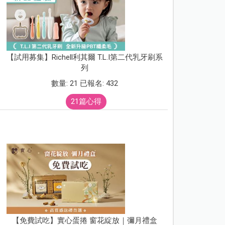
【試用募集】Richell利其爾 T.L.I第二代乳牙刷系
列
數量: 21 已報名: 432
21篇心得
【免費試吃】實心蛋捲 窗花綻放｜彌月禮盒