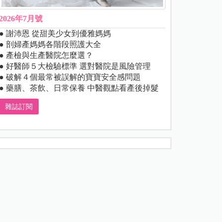
2026年7月號
● 謝沛恩 從甜美少女到優雅媽媽
● 剖婦產媽媽各階段照護大全
● 產檢與生產醫院怎麼選？
● 好醫師５大檢驗標準 選對醫院是風險管理
● 破解４個最常被誤解的寶寶安全感問題
● 藥膳、茶飲、日常保養 中醫觀點看產後掉髮
雜誌訂閱