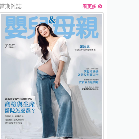
當期雜誌
看更多