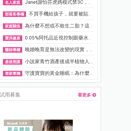
Janet謝怡芬虎媽模式禁3C，看...
名人家庭
不買手機給孩子，就要被貼「...
部落客專欄
為什麼不想或不敢生二胎？這8...
家庭關係
0.05%阿托品近視控制眼藥水納...
寶貝健康
晚婚晚育是無法改變的現實，...
醫師專欄
小說家青竹酒產後成半植物人...
產後照護
守護寶寶的黃金睡眠：為什麼...
專家專欄
試用募集
看更多