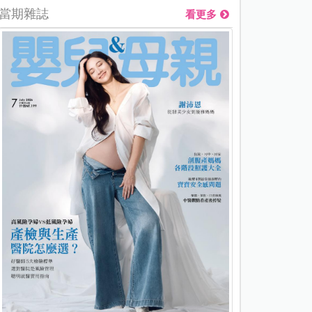
當期雜誌
看更多