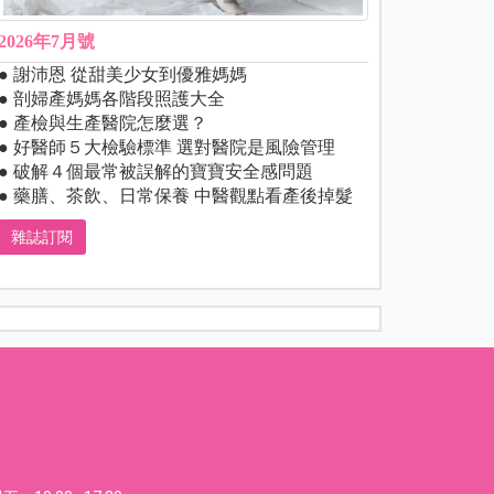
2026年7月號
● 謝沛恩 從甜美少女到優雅媽媽
● 剖婦產媽媽各階段照護大全
● 產檢與生產醫院怎麼選？
● 好醫師５大檢驗標準 選對醫院是風險管理
● 破解４個最常被誤解的寶寶安全感問題
● 藥膳、茶飲、日常保養 中醫觀點看產後掉髮
雜誌訂閱