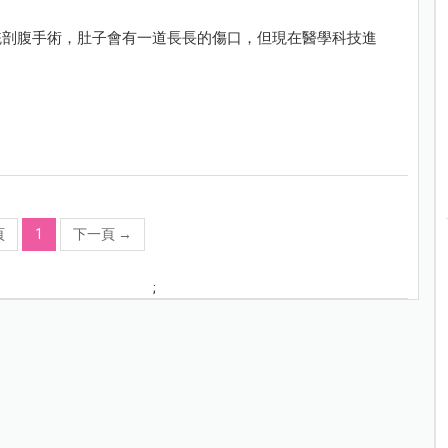
統剖腹手術，肚子會有一道長長的傷口，但現在醫學科技進
！
頁
1
下一頁
→
;