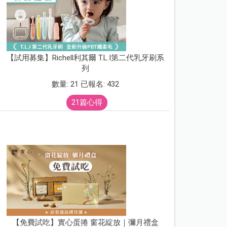
【試用募集】Richell利其爾 T.L.I第二代乳牙刷系
列
數量: 21 已報名: 432
21篇心得
【免費試吃】實心蛋捲 窗花綻放｜彌月禮盒