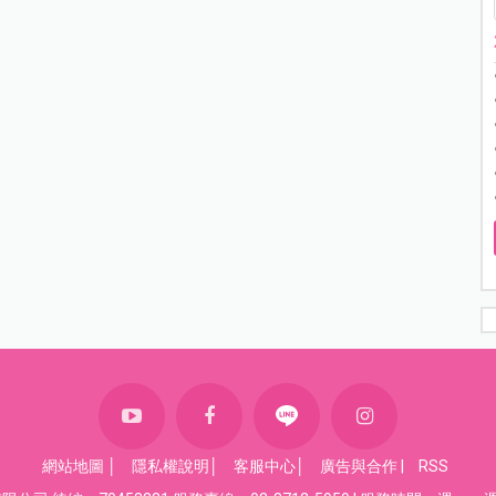
網站地圖
│
隱私權說明
│
客服中心
│
廣告與合作
|
RSS