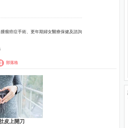
科腫瘤癌症手術、更年期婦女醫療保健及諮詢
師
部落格
肚皮上開刀