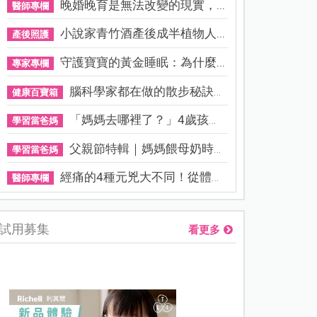
晚婚晚育是無法改變的現實，...
醫師專欄
小說家青竹酒產後成半植物人...
產後照護
守護寶寶的黃金睡眠：為什麼...
專家專欄
腦科學家都在做的散步秘訣！...
健康百寶箱
「媽媽去哪裡了？」4歲孩子還...
學習當爸媽
父親節特輯｜媽媽餵母奶時，...
學習當爸媽
經痛的4種元兇大不同！從體質...
醫師專欄
試用募集
看更多