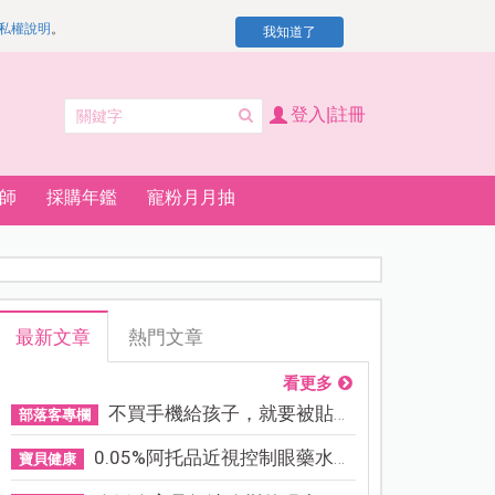
私權說明
。
我知道了
登入|註冊
師
採購年鑑
寵粉月月抽
最新文章
熱門文章
看更多
不買手機給孩子，就要被貼「...
部落客專欄
0.05%阿托品近視控制眼藥水納...
寶貝健康