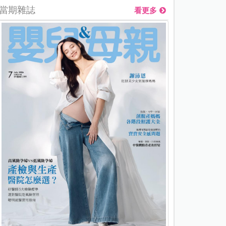
當期雜誌
看更多