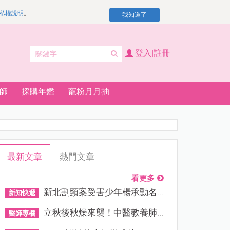
私權說明
。
我知道了
登入|註冊
師
採購年鑑
寵粉月月抽
最新文章
熱門文章
看更多
新北割頸案受害少年楊承勳名...
新知快遞
立秋後秋燥來襲！中醫教養肺...
醫師專欄