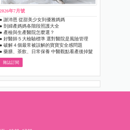
2026年7月號
● 謝沛恩 從甜美少女到優雅媽媽
● 剖婦產媽媽各階段照護大全
● 產檢與生產醫院怎麼選？
● 好醫師５大檢驗標準 選對醫院是風險管理
● 破解４個最常被誤解的寶寶安全感問題
● 藥膳、茶飲、日常保養 中醫觀點看產後掉髮
雜誌訂閱