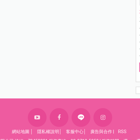
網站地圖
│
隱私權說明
│
客服中心
│
廣告與合作
|
RSS