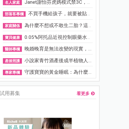
Janet謝怡芬虎媽模式禁3C，看...
名人家庭
不買手機給孩子，就要被貼「...
部落客專欄
為什麼不想或不敢生二胎？這8...
家庭關係
0.05%阿托品近視控制眼藥水納...
寶貝健康
晚婚晚育是無法改變的現實，...
醫師專欄
小說家青竹酒產後成半植物人...
產後照護
守護寶寶的黃金睡眠：為什麼...
專家專欄
試用募集
看更多