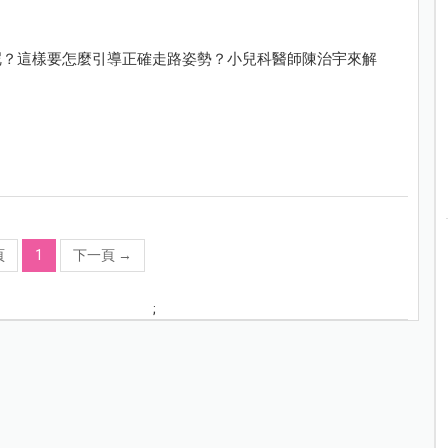
呢？這樣要怎麼引導正確走路姿勢？小兒科醫師陳治宇來解
頁
1
下一頁
→
;