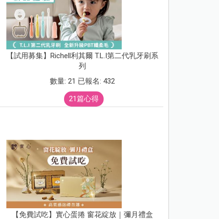
【試用募集】Richell利其爾 T.L.I第二代乳牙刷系
列
數量: 21 已報名: 432
21篇心得
【免費試吃】實心蛋捲 窗花綻放｜彌月禮盒