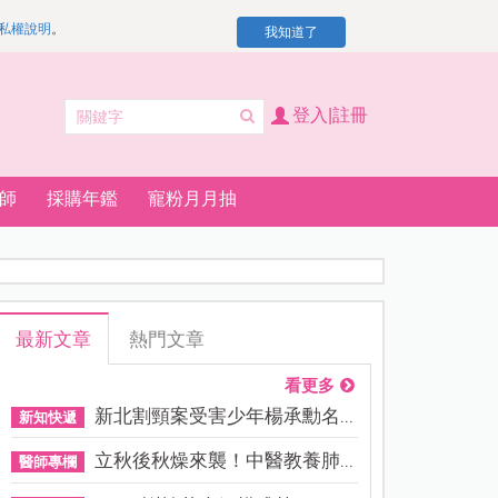
私權說明
。
我知道了
登入|註冊
師
採購年鑑
寵粉月月抽
最新文章
熱門文章
看更多
新北割頸案受害少年楊承勳名...
新知快遞
立秋後秋燥來襲！中醫教養肺...
醫師專欄