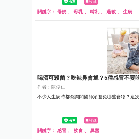
收藏
關鍵字：
母奶
、
母乳
、
哺乳
、
過敏
、
生病
喝酒可殺菌？吃辣鼻會通？5種感冒不要吃
作者：陳俊仁
不少人生病時都會詢問醫師須避免哪些食物？這次
收藏
關鍵字：
感冒
、
飲食
、
鼻塞