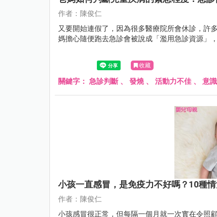
作者：陳俊仁
又要開始連假了，因為很多醫療院所會休診，許
媽擔心隨便跑去急診會被說成「濫用急診資源」
收藏
關鍵字：
急診判斷
、
發燒
、
活動力不佳
、
意識
小孩一直感冒，是免疫力不好嗎？10種
作者：陳俊仁
小孩感冒很正常，但每隔一個月就一次實在令照