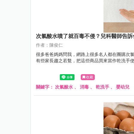
次氯酸水噴了就百毒不侵？兒科醫師告訴
作者：陳俊仁
很多爸爸媽媽問我，網路上很多名人都在團購次
有些家長趨之若鶩，把這些商品買來當作乾洗手
收藏
關鍵字：
次氯酸水
、
消毒
、
乾洗手
、
嬰幼兒