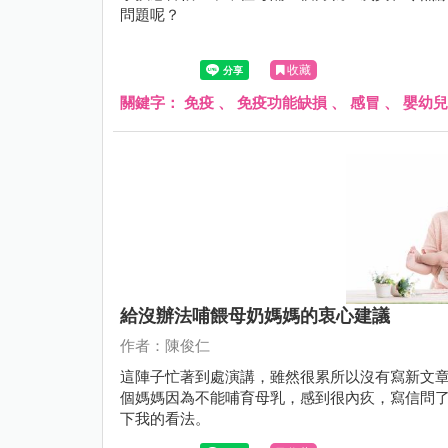
問題呢？
收藏
關鍵字：
免疫
、
免疫功能缺損
、
感冒
、
嬰幼兒
給沒辦法哺餵母奶媽媽的衷心建議
作者：陳俊仁
這陣子忙著到處演講，雖然很累所以沒有寫新文
個媽媽因為不能哺育母乳，感到很內疚，寫信問
下我的看法。