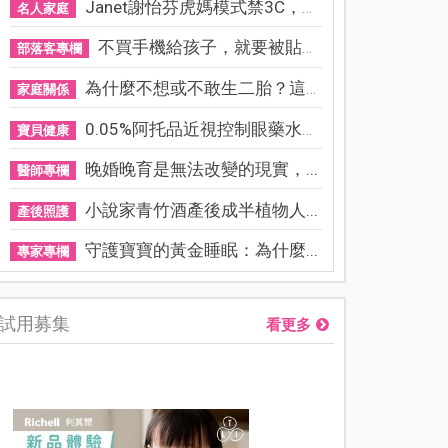
Janet謝怡芬虎媽模式禁3C，看...
名人家庭
不買手機給孩子，就要被貼「...
部落客專欄
為什麼不想或不敢生二胎？這8...
家庭關係
0.05%阿托品近視控制眼藥水納...
寶貝健康
晚婚晚育是無法改變的現實，...
醫師專欄
小說家青竹酒產後成半植物人...
產後照護
守護寶寶的黃金睡眠：為什麼...
專家專欄
試用募集
看更多