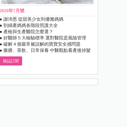
2026年7月號
● 謝沛恩 從甜美少女到優雅媽媽
● 剖婦產媽媽各階段照護大全
● 產檢與生產醫院怎麼選？
● 好醫師５大檢驗標準 選對醫院是風險管理
● 破解４個最常被誤解的寶寶安全感問題
● 藥膳、茶飲、日常保養 中醫觀點看產後掉髮
雜誌訂閱