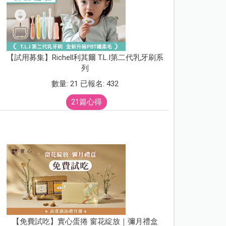
【試用募集】Richell利其爾 T.L.I第二代乳牙刷系
列
數量: 21 已報名: 432
21篇心得
【免費試吃】實心蛋捲 窗花綻放｜彌月禮盒