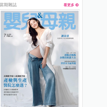
當期雜誌
看更多