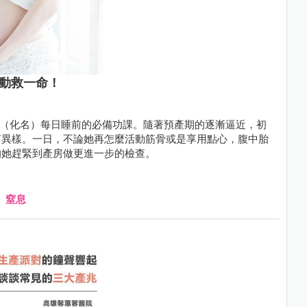
胎動救一命！
芷伶（化名）每日睡前的必備功課。隨著預產期的逐漸逼近，初
何異樣。一日，不論她再怎麼活動筋骨或是享用點心，腹中胎
的她趕緊到產房做更進一步的檢查。
、
窒息