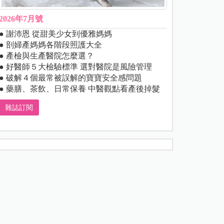
2026年7月號
● 謝沛恩 從甜美少女到優雅媽媽
● 剖婦產媽媽各階段照護大全
● 產檢與生產醫院怎麼選？
● 好醫師５大檢驗標準 選對醫院是風險管理
● 破解４個最常被誤解的寶寶安全感問題
● 藥膳、茶飲、日常保養 中醫觀點看產後掉髮
雜誌訂閱