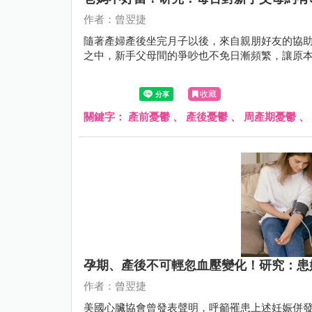
作者：曾翌捷
隨著產婦產後坐完月子以後，來自親朋好友的協
之中，新手父母間的爭吵也不免日漸頻繁，讓原本
收藏
關鍵字：
產前憂鬱
、
產後憂鬱
、
周產期憂鬱
、
孕期、產後不可輕忽血壓變化！研究：患
作者：曾翌捷
美國心臟協會曾發表聲明，呼籲罹患上述妊娠併