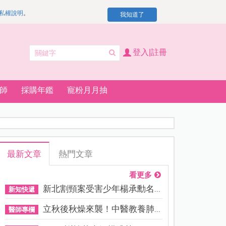
私權說明
。
我知道了
登入|註冊
師
採購年鑑
寵粉月月抽
最新文章
熱門文章
看更多
新北割頸案受害少年楊承勳名...
新知快遞
立秋後秋燥來襲！中醫教養肺...
醫師專欄