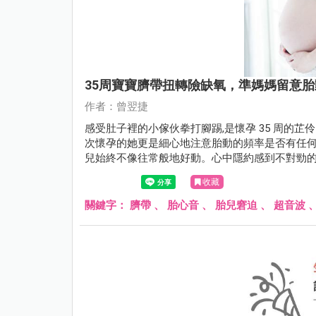
35周寶寶臍帶扭轉險缺氧，準媽媽留意
作者：曾翌捷
感受肚子裡的小傢伙拳打腳踢,是懷孕 35 周的
次懷孕的她更是細心地注意胎動的頻率是否有任
兒始終不像往常般地好動。心中隱約感到不對勁
收藏
關鍵字：
臍帶
、
胎心音
、
胎兒窘迫
、
超音波