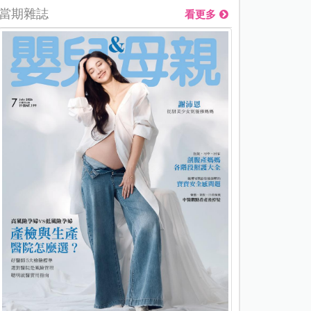
當期雜誌
看更多