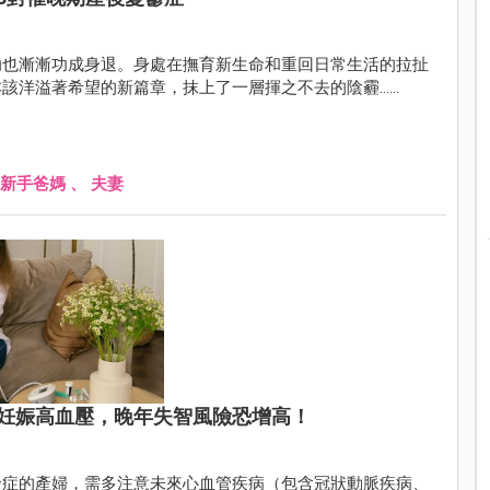
助也漸漸功成身退。身處在撫育新生命和重回日常生活的拉扯
該洋溢著希望的新篇章，抹上了一層揮之不去的陰霾……
新手爸媽
、
夫妻
妊娠高血壓，晚年失智風險恐增高！
發症的產婦，需多注意未來心血管疾病（包含冠狀動脈疾病、