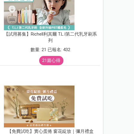
【試用募集】Richell利其爾 T.L.I第二代乳牙刷系
列
數量: 21 已報名: 432
21篇心得
【免費試吃】實心蛋捲 窗花綻放｜彌月禮盒