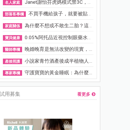
Janet謝怡芬虎媽模式禁3C，看...
名人家庭
不買手機給孩子，就要被貼「...
部落客專欄
為什麼不想或不敢生二胎？這8...
家庭關係
0.05%阿托品近視控制眼藥水納...
寶貝健康
晚婚晚育是無法改變的現實，...
醫師專欄
小說家青竹酒產後成半植物人...
產後照護
守護寶寶的黃金睡眠：為什麼...
專家專欄
試用募集
看更多