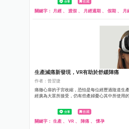
收藏
關鍵字：
月經
、
渡假
、
月經週期
、
假期
、
月
生產減痛新發現，VR有助於舒緩陣痛
作者：曾翌捷
痛徹心扉的子宮收縮，恐怕是每位經歷過陰道生
經廣為大眾所接受，仍有些產婦憂心其中所使用
收藏
關鍵字：
生產
、
VR
、
陣痛
、
懷孕