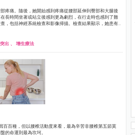
腰部疼痛。隨後，她開始感到疼痛從腰部延伸到臀部和大腿後
其在長時間坐著或站立後感到更為劇烈，在行走時也感到了難
檢查，包括神經系統檢查和影像掃描。檢查結果顯示，她患有
間盤的突出導致神經根受壓，進而引發了延伸疼痛。在醫師施
健治療來加強腰部肌肉，改善姿勢並減輕神經壓迫。治療後，
突出
、
增生療法
痛原因百百種，但以腰椎活動度來看，最為辛苦非腰椎第五節莫
間盤的命運則最為坎坷。