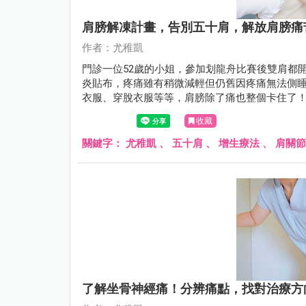
肩膀解凍計畫，告別五十肩，解放肩膀痛
作者：尤稚凱
門診一位52歲的小姐，參加划龍舟比賽後雙肩都
炎貼布，疼痛雖有稍微減輕但仍舊因疼痛無法側
衣服、穿脫衣服等等，肩膀除了痛也整個卡住了
檢查及超音波檢查發現雙肩均為沾黏性關節炎，
收藏
張術之後，該患者已恢復至原來的狀況。
關鍵字：
尤稚凱
、
五十肩
、
增生療法
、
肩關節
了解坐骨神經痛！分辨痛點，找對治療方