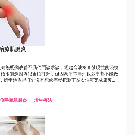
治療肌腱炎
復健無明顯改善至我們門診求診，經超音波檢查發現雙側淺橈
開始很猶豫因為很害怕打針，但因為平常痛到很多事都不能做
治療，所幸她覺得打針沒有想像痛就把剩下幾次治療完成康復
側手腕肌腱炎
、
增生療法