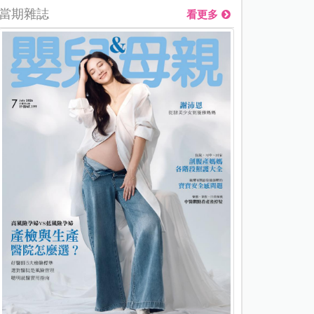
當期雜誌
看更多