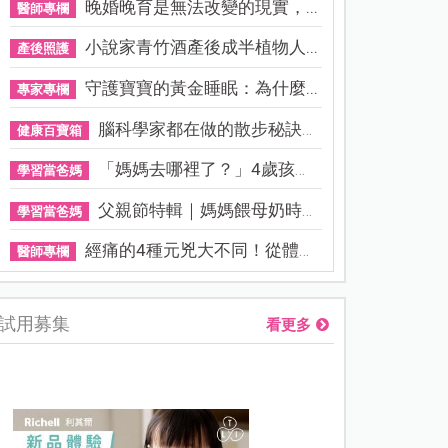
晚婚晚育是無法改變的現實，...
醫師專欄
小說家青竹酒產後成半植物人...
產後照護
守護寶寶的黃金睡眠：為什麼...
專家專欄
腦科學家都在做的散步秘訣！...
健康百寶箱
「媽媽去哪裡了？」4歲孩子還...
學習當爸媽
父親節特輯｜媽媽餵母奶時，...
學習當爸媽
經痛的4種元兇大不同！從體質...
醫師專欄
試用募集
看更多