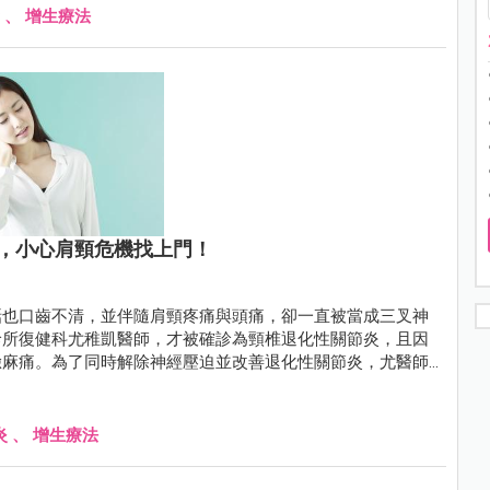
、
增生療法
，小心肩頸危機找上門！
話也口齒不清，並伴隨肩頸疼痛與頭痛，卻一直被當成三叉神
診所復健科尤稚凱醫師，才被確診為頸椎退化性關節炎，且因
臉麻痛。為了同時解除神經壓迫並改善退化性關節炎，尤醫師
消失。
炎
、
增生療法