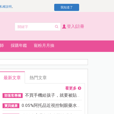
私權說明
。
我知道了
登入|註冊
師
採購年鑑
寵粉月月抽
最新文章
熱門文章
看更多
不買手機給孩子，就要被貼「...
部落客專欄
0.05%阿托品近視控制眼藥水納...
寶貝健康