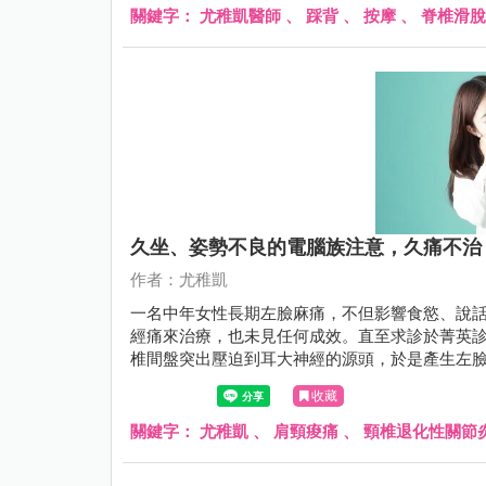
關鍵字：
尤稚凱醫師
、
踩背
、
按摩
、
脊椎滑脫
久坐、姿勢不良的電腦族注意，久痛不治
作者：尤稚凱
一名中年女性長期左臉麻痛，不但影響食慾、說
經痛來治療，也未見任何成效。直至求診於菁英
椎間盤突出壓迫到耳大神經的源頭，於是產生左
選擇施予增生療法，兩次治療後惱人的症狀終於
收藏
關鍵字：
尤稚凱
、
肩頸痠痛
、
頸椎退化性關節