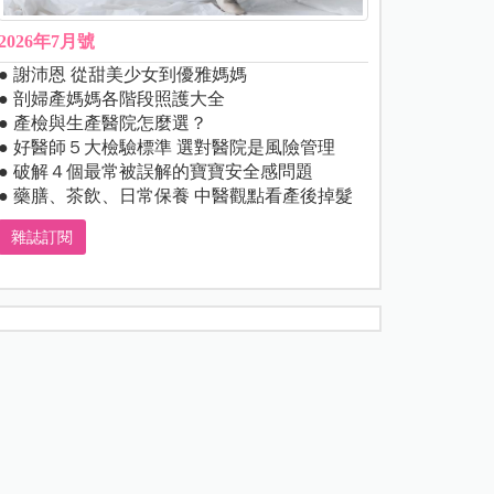
2026年7月號
● 謝沛恩 從甜美少女到優雅媽媽
● 剖婦產媽媽各階段照護大全
● 產檢與生產醫院怎麼選？
● 好醫師５大檢驗標準 選對醫院是風險管理
● 破解４個最常被誤解的寶寶安全感問題
● 藥膳、茶飲、日常保養 中醫觀點看產後掉髮
雜誌訂閱