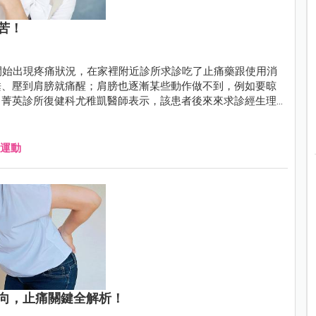
苦！
開始出現疼痛狀況，在家裡附近診所求診吃了止痛藥跟使用消
睡、壓到肩膀就痛醒；肩膀也逐漸某些動作做不到，例如要晾
！菁英診所復健科尤稚凱醫師表示，該患者後來來求診經生理
即俗稱的五十肩，所幸經過三次的增生注射治療合併肩關節擴
運動
向，止痛關鍵全解析！