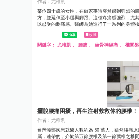
作者：尤稚凱
某位四十歲的女性，在做家事時突然感到強烈的
方，並延伸至小腿與腳跟。這種疼痛感強烈，尤
以忍受的刺痛感。醫師為她進行了一系列的身體
腰椎間盤突出症，導致坐骨神經受到壓迫。腰椎
收藏
以增生注射治療減輕疼痛和炎症，並進行運動復
患者症狀逐漸減輕，並恢復了正常的日常活動。
關鍵字：
尤稚凱
、
腰痛
、
坐骨神經痛
、
椎間盤
擺脫腰痛困擾，再生注射救救你的腰椎！
作者：尤稚凱
台灣腰部疾患就醫人數約為 50 萬人，雖然腰
屬，連帶的，介於第五節腰椎及第一節薦椎之椎