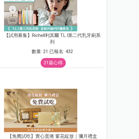
【試用募集】Richell利其爾 T.L.I第二代乳牙刷系
列
數量: 21 已報名: 432
21篇心得
【免費試吃】實心蛋捲 窗花綻放｜彌月禮盒