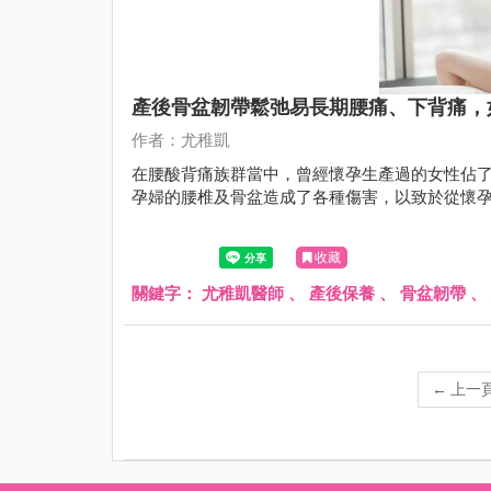
產後骨盆韌帶鬆弛易長期腰痛、下背痛，
作者：尤稚凱
在腰酸背痛族群當中，曾經懷孕生產過的女性佔
孕婦的腰椎及骨盆造成了各種傷害，以致於從懷
收藏
關鍵字：
尤稚凱醫師
、
產後保養
、
骨盆韌帶
、
←
上一