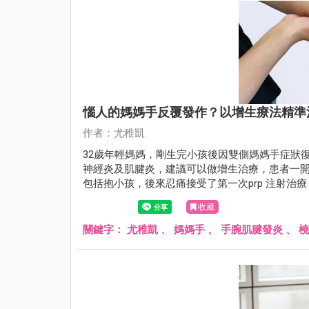
惱人的媽媽手反覆發作？以增生療法精準
作者：尤稚凱
32歲年輕媽媽，剛生完小孩後因雙側媽媽手症狀
神經炎及肌腱炎，建議可以做增生治療，患者一
包括抱小孩，後來忍痛接受了第一次prp 注射
了。
收藏
關鍵字：
尤稚凱
、
媽媽手
、
手腕肌腱發炎
、
橈