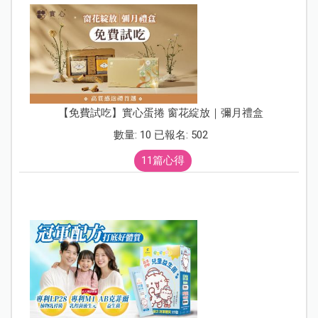
【免費試吃】實心蛋捲 窗花綻放｜彌月禮盒
數量: 10 已報名: 502
11篇心得