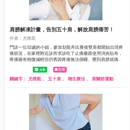
肩膀解凍計畫，告別五十肩，解放肩膀痛苦！
作者：尤稚凱
門診一位52歲的小姐，參加划龍舟比賽後雙肩都開始出現疼
痛狀況，在家裡附近診所求診吃了止痛藥跟使用消炎貼布，
疼痛雖有稍微減輕但仍舊因疼痛無法側睡、壓到肩膀就痛
醒；肩膀也逐漸某些動作做不到，例如要晾衣服、穿脫衣服
收藏
等等，肩膀除了痛也整個卡住了！菁英診所復健科尤稚凱醫
師表示，該患者後來來求診經生理檢查及超音波檢查發現雙
關鍵字：
尤稚凱
、
五十肩
、
增生療法
、
肩關節運動
肩均為沾黏性關節炎，即俗稱的五十肩，所幸經過三次的增
生注射治療合併肩關節擴張術之後，該患者已恢復至原來的
狀況。