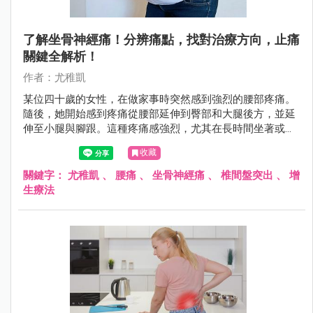
了解坐骨神經痛！分辨痛點，找對治療方向，止痛
關鍵全解析！
作者：尤稚凱
某位四十歲的女性，在做家事時突然感到強烈的腰部疼痛。
隨後，她開始感到疼痛從腰部延伸到臀部和大腿後方，並延
伸至小腿與腳跟。這種疼痛感強烈，尤其在長時間坐著或站
立後感到更為劇烈，在行走時也感到了難以忍受的刺痛感。
收藏
醫師為她進行了一系列的身體檢查，包括神經系統檢查和影
像掃描。檢查結果顯示，她患有腰椎間盤突出症，導致坐骨
關鍵字：
尤稚凱
、
腰痛
、
坐骨神經痛
、
椎間盤突出
、
增
神經受到壓迫。腰椎間盤的突出導致神經根受壓，進而引發
生療法
了延伸疼痛。在醫師施以增生注射治療減輕疼痛和炎症，並
進行運動復健治療來加強腰部肌肉，改善姿勢並減輕神經壓
迫。治療後，患者症狀逐漸減輕，並恢復了正常的日常活
動。