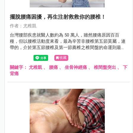
擺脫腰痛困擾，再生注射救救你的腰椎！
作者：尤稚凱
台灣腰部疾患就醫人數約為 50 萬人，雖然腰痛原因百百
種，但以腰椎活動度來看，最為辛苦非腰椎第五節莫屬，連
帶的，介於第五節腰椎及第一節薦椎之椎間盤的命運則最為
坎坷。
收藏
關鍵字：
尤稚凱
、
腰痛
、
坐骨神經痛
、
椎間盤突出
、
下
背痛