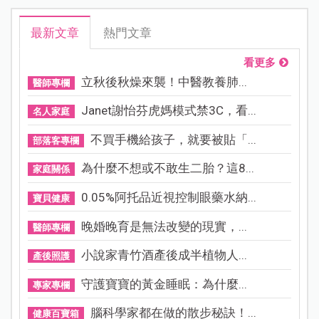
最新文章
熱門文章
看更多
立秋後秋燥來襲！中醫教養肺...
醫師專欄
Janet謝怡芬虎媽模式禁3C，看...
名人家庭
不買手機給孩子，就要被貼「...
部落客專欄
為什麼不想或不敢生二胎？這8...
家庭關係
0.05%阿托品近視控制眼藥水納...
寶貝健康
晚婚晚育是無法改變的現實，...
醫師專欄
小說家青竹酒產後成半植物人...
產後照護
守護寶寶的黃金睡眠：為什麼...
專家專欄
腦科學家都在做的散步秘訣！...
健康百寶箱