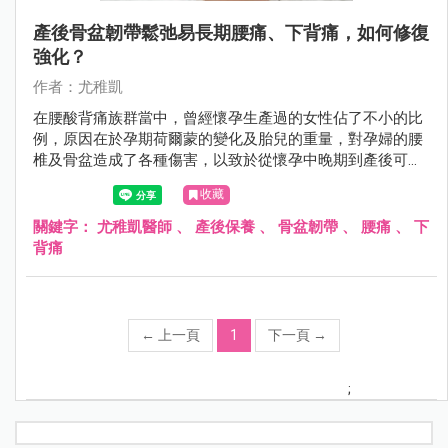
產後骨盆韌帶鬆弛易長期腰痛、下背痛，如何修復
強化？
作者：尤稚凱
在腰酸背痛族群當中，曾經懷孕生產過的女性佔了不小的比
例，原因在於孕期荷爾蒙的變化及胎兒的重量，對孕婦的腰
椎及骨盆造成了各種傷害，以致於從懷孕中晚期到產後可能
都持續飽受腰酸背痛的困擾。
收藏
關鍵字：
尤稚凱醫師
、
產後保養
、
骨盆韌帶
、
腰痛
、
下
背痛
←
上一頁
1
下一頁
→
;