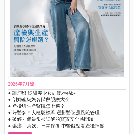
2026年7月號
● 謝沛恩 從甜美少女到優雅媽媽
● 剖婦產媽媽各階段照護大全
● 產檢與生產醫院怎麼選？
● 好醫師５大檢驗標準 選對醫院是風險管理
● 破解４個最常被誤解的寶寶安全感問題
● 藥膳、茶飲、日常保養 中醫觀點看產後掉髮