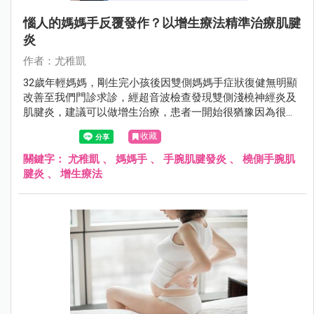
惱人的媽媽手反覆發作？以增生療法精準治療肌腱
炎
作者：尤稚凱
32歲年輕媽媽，剛生完小孩後因雙側媽媽手症狀復健無明顯
改善至我們門診求診，經超音波檢查發現雙側淺橈神經炎及
肌腱炎，建議可以做增生治療，患者一開始很猶豫因為很害
怕打針，但因為平常痛到很多事都不能做包括抱小孩，後來
收藏
忍痛接受了第一次prp 注射治療，所幸她覺得打針沒有想像
痛就把剩下幾次治療完成康復了。
關鍵字：
尤稚凱
、
媽媽手
、
手腕肌腱發炎
、
橈側手腕肌
腱炎
、
增生療法