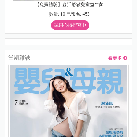
【免費體驗】森活舒敏兒童益生菌
數量: 10 已報名: 453
試用心得撰寫中
當期雜誌
看更多