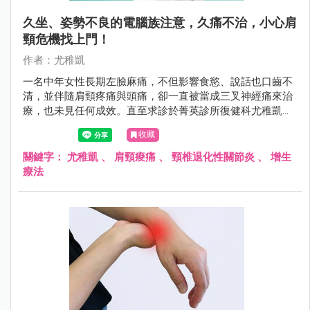
久坐、姿勢不良的電腦族注意，久痛不治，小心肩
頸危機找上門！
作者：尤稚凱
一名中年女性長期左臉麻痛，不但影響食慾、說話也口齒不
清，並伴隨肩頸疼痛與頭痛，卻一直被當成三叉神經痛來治
療，也未見任何成效。直至求診於菁英診所復健科尤稚凱醫
師，才被確診為頸椎退化性關節炎，且因椎間盤突出壓迫到
收藏
耳大神經的源頭，於是產生左臉麻痛。為了同時解除神經壓
迫並改善退化性關節炎，尤醫師選擇施予增生療法，兩次治
關鍵字：
尤稚凱
、
肩頸痠痛
、
頸椎退化性關節炎
、
增生
療後惱人的症狀終於消失。
療法