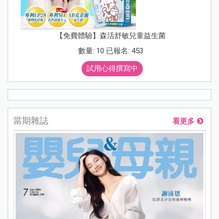
【免費體驗】森活舒敏兒童益生菌
數量: 10 已報名: 453
試用心得撰寫中
當期雜誌
看更多