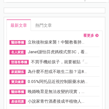
最新文章
熱門文章
看更多
立秋後秋燥來襲！中醫教養肺...
醫師專欄
Janet謝怡芬虎媽模式禁3C，看...
名人家庭
不買手機給孩子，就要被貼「...
部落客專欄
為什麼不想或不敢生二胎？這8...
家庭關係
0.05%阿托品近視控制眼藥水納...
寶貝健康
晚婚晚育是無法改變的現實，...
醫師專欄
小說家青竹酒產後成半植物人...
產後照護