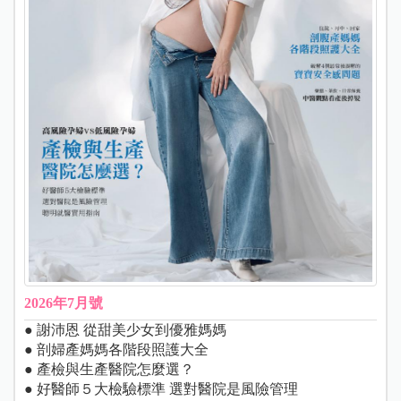
2026年7月號
● 謝沛恩 從甜美少女到優雅媽媽
● 剖婦產媽媽各階段照護大全
● 產檢與生產醫院怎麼選？
● 好醫師５大檢驗標準 選對醫院是風險管理