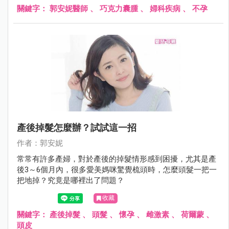
關鍵字：
郭安妮醫師
、
巧克力囊腫
、
婦科疾病
、
不孕
產後掉髮怎麼辦？試試這一招
作者：郭安妮
常常有許多產婦，對於產後的掉髮情形感到困擾，尤其是產
後3～6個月內，很多愛美媽咪驚覺梳頭時，怎麼頭髮一把一
把地掉？究竟是哪裡出了問題？
收藏
關鍵字：
產後掉髮
、
頭髮
、
懷孕
、
雌激素
、
荷爾蒙
、
頭皮