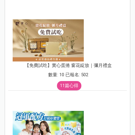
【免費試吃】實心蛋捲 窗花綻放｜彌月禮盒
數量: 10 已報名: 502
11篇心得