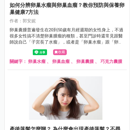
如何分辨卵巢水瘤與卵巢血瘤？教你預防與保養卵
巢健康7方法
作者：郭安妮
卵巢囊腫普遍發生在20到50歲有月經週期的女性身上，不過
很多女性搞不清楚卵巢腫瘤的種類，甚至門診時還常見跟醫
師說自己「子宮長了水瘤」，或者是「卵巢水瘤」跟「卵巢
血瘤」分不清楚，女性朋友應該要認識什麼是卵巢囊腫。
收藏
關鍵字：
卵巢水瘤
、
卵巢血瘤
、
卵巢囊腫
、
巧克力囊腫
產後落髮怎麼辦？ 為什麼會出現產後落髮？不尋