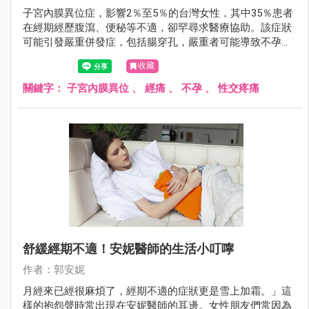
子宮內膜異位症，影響2％至5％的台灣女性，其中35％患者
在經期經歷腹瀉、便秘等不適，卻罕尋求醫療協助。該症狀
可能引發嚴重併發症，包括腸穿孔，嚴重者可能導致不孕。
臨床表現包括經痛、不孕症、性交疼痛等。及早發現及治療
收藏
至關重要，特別對計劃生育的女性，懷孕期間的荷爾蒙變化
有助於症狀緩解。
關鍵字：
子宮內膜異位
、
經痛
、
不孕
、
性交疼痛
舒緩經期不適！安妮醫師的生活小叮嚀
作者：郭安妮
月經來已經很麻煩了，經期不適的症狀更是雪上加霜。」這
樣的抱怨聲時常出現在安妮醫師的耳邊。女性朋友們常因為