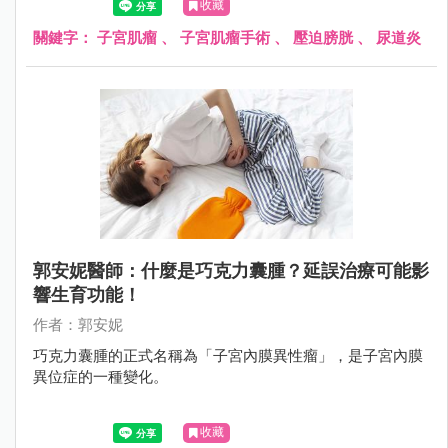
收藏
顆大小不一的肌瘤，其中 1 顆大約 8 公分大，向外壓迫到膀
胱和尿道，造成頻尿、排尿困難；另 1 顆壓迫到腸子，造成
關鍵字：
子宮肌瘤
、
子宮肌瘤手術
、
壓迫膀胱
、
尿道炎
腹脹不舒服，因此立即為她安排手術切除肌瘤，才終於根除
了這位婦女的長期之痛。
郭安妮醫師：什麼是巧克力囊腫？延誤治療可能影
響生育功能！
作者：郭安妮
巧克力囊腫的正式名稱為「子宮內膜異性瘤」，是子宮內膜
異位症的一種變化。
收藏