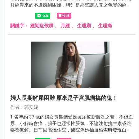
月經帶來的不適感到困擾，特別是那些讓人聞之色變的經期
症候群，在年齡介於 20 ~ 40 歲之間更是常見，尤其是在 25
收藏
~ 35 歲這個年齡段達到高峰。在這裡，安妮醫師將與大家分
享一些能夠幫助你揮別生理不適、重拾好氣色的建議。
關鍵字：
經期症候群
、
月經
、
生理期
、
生理痛
婦人長期解尿困難 原來是子宮肌瘤搞的鬼！
作者：郭安妮
1 名年約 37 歲的婦女長期飽受反覆尿道膀胱炎之苦，不但血
尿、小解時會痛，腸子也經常性脹氣，不論注射抗生素或吃
藥都無解。日前因高燒住院，醫院為她抽血檢查時發現白血
球數超標，血液裡滿佈細菌，同時檢查出她子宮裡長有 7、8