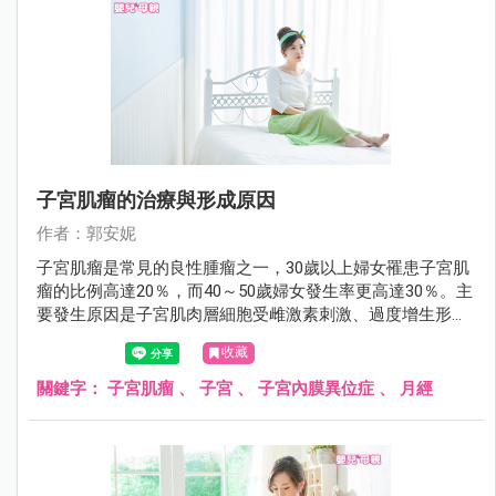
子宮肌瘤的治療與形成原因
作者：郭安妮
子宮肌瘤是常見的良性腫瘤之一，30歲以上婦女罹患子宮肌
瘤的比例高達20％，而40～50歲婦女發生率更高達30％。主
要發生原因是子宮肌肉層細胞受雌激素刺激、過度增生形成
的良性腫瘤，大部份不需要治療，只要定期追蹤即可。
收藏
關鍵字：
子宮肌瘤
、
子宮
、
子宮內膜異位症
、
月經