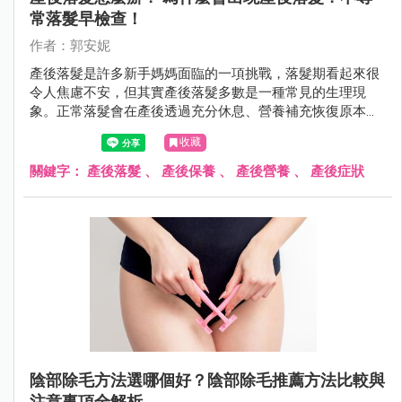
常落髮早檢查！
作者：郭安妮
產後落髮是許多新手媽媽面臨的一項挑戰，落髮期看起來很
令人焦慮不安，但其實產後落髮多數是一種常見的生理現
象。正常落髮會在產後透過充分休息、營養補充恢復原本豐
盈的秀髮，若是不正常落髮，則需盡快就醫。
收藏
關鍵字：
產後落髮
、
產後保養
、
產後營養
、
產後症狀
陰部除毛方法選哪個好？陰部除毛推薦方法比較與
注意事項全解析