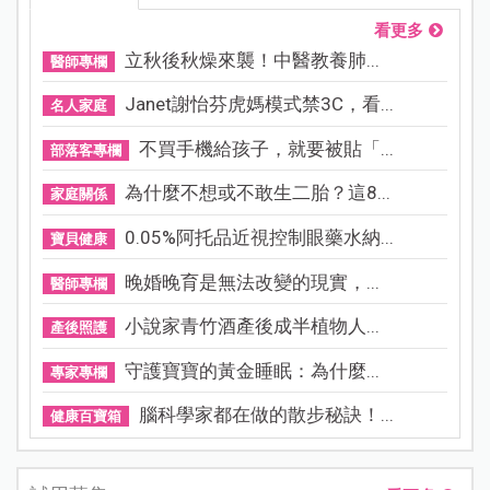
看更多
立秋後秋燥來襲！中醫教養肺...
醫師專欄
Janet謝怡芬虎媽模式禁3C，看...
名人家庭
不買手機給孩子，就要被貼「...
部落客專欄
為什麼不想或不敢生二胎？這8...
家庭關係
0.05%阿托品近視控制眼藥水納...
寶貝健康
晚婚晚育是無法改變的現實，...
醫師專欄
小說家青竹酒產後成半植物人...
產後照護
守護寶寶的黃金睡眠：為什麼...
專家專欄
腦科學家都在做的散步秘訣！...
健康百寶箱