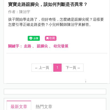
寶寶走路踮腳尖，該如何判斷是否異常？
作者：陳治宇
孩子開始學走路了，但好奇怪，怎麼總是踮腳尖呢？這樣要
怎麼引導正確走路姿勢？小兒科醫師陳治宇來解答。
收藏
關鍵字：
走路
、
踮腳尖
、
幼兒發展
←
上一頁
1
下一頁
→
;
最新文章
熱門文章