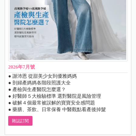
2026年7月號
● 謝沛恩 從甜美少女到優雅媽媽
● 剖婦產媽媽各階段照護大全
● 產檢與生產醫院怎麼選？
● 好醫師５大檢驗標準 選對醫院是風險管理
● 破解４個最常被誤解的寶寶安全感問題
● 藥膳、茶飲、日常保養 中醫觀點看產後掉髮
雜誌訂閱