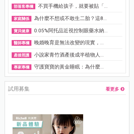
不買手機給孩子，就要被貼「...
部落客專欄
為什麼不想或不敢生二胎？這8...
家庭關係
0.05%阿托品近視控制眼藥水納...
寶貝健康
晚婚晚育是無法改變的現實，...
醫師專欄
小說家青竹酒產後成半植物人...
產後照護
守護寶寶的黃金睡眠：為什麼...
專家專欄
試用募集
看更多