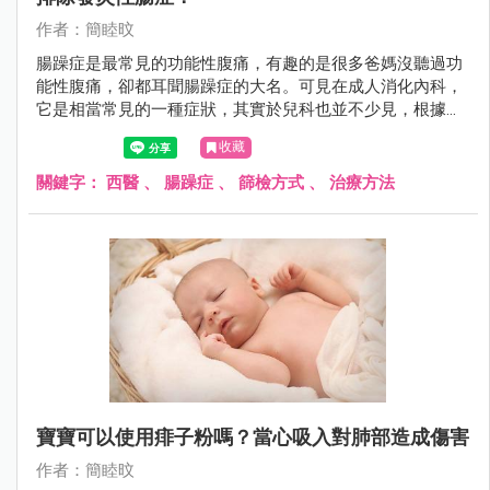
作者：簡睦旼
腸躁症是最常見的功能性腹痛，有趣的是很多爸媽沒聽過功
能性腹痛，卻都耳聞腸躁症的大名。可見在成人消化內科，
它是相當常見的一種症狀，其實於兒科也並不少見，根據統
計亞洲孩子腸躁症的盛行率平均有15.8%。
收藏
關鍵字：
西醫
、
腸躁症
、
篩檢方式
、
治療方法
寶寶可以使用痱子粉嗎？當心吸入對肺部造成傷害
作者：簡睦旼