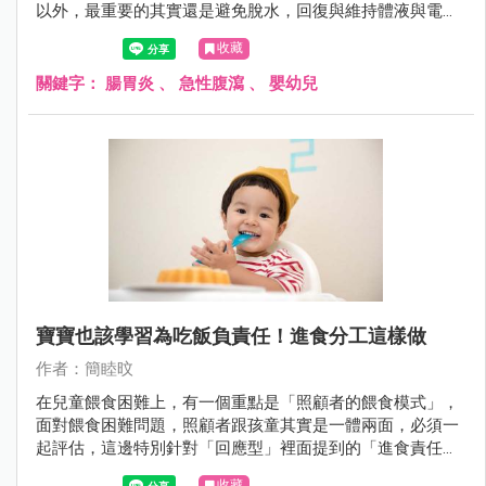
以外，最重要的其實還是避免脫水，回復與維持體液與電解
質的恆定。
收藏
關鍵字：
腸胃炎
、
急性腹瀉
、
嬰幼兒
寶寶也該學習為吃飯負責任！進食分工這樣做
作者：簡睦旼
在兒童餵食困難上，有一個重點是「照顧者的餵食模式」，
面對餵食困難問題，照顧者跟孩童其實是一體兩面，必須一
起評估，這邊特別針對「回應型」裡面提到的「進食責任分
工」來說明。
收藏