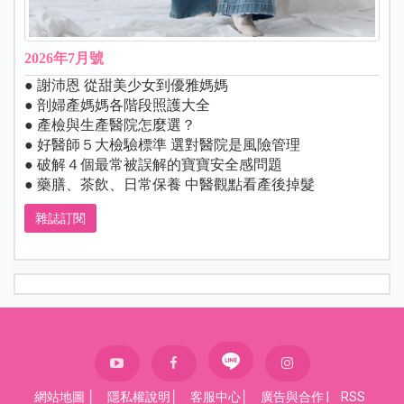
2026年7月號
● 謝沛恩 從甜美少女到優雅媽媽
● 剖婦產媽媽各階段照護大全
● 產檢與生產醫院怎麼選？
● 好醫師５大檢驗標準 選對醫院是風險管理
● 破解４個最常被誤解的寶寶安全感問題
● 藥膳、茶飲、日常保養 中醫觀點看產後掉髮
雜誌訂閱
網站地圖
│
隱私權說明
│
客服中心
│
廣告與合作
|
RSS