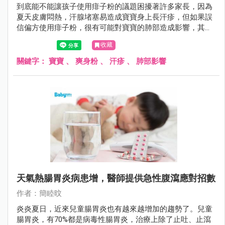
到底能不能讓孩子使用痱子粉的議題困擾著許多家長，因為
夏天皮膚悶熱，汗腺堵塞易造成寶寶身上長汗疹，但如果誤
信偏方使用痱子粉，很有可能對寶寶的肺部造成影響，其實
只要穿著純棉、寬鬆、透氣衣物，讓皮膚保持乾爽，就能降
收藏
低長痱子的機率。
關鍵字：
寶寶
、
爽身粉
、
汗疹
、
肺部影響
天氣熱腸胃炎病患增，醫師提供急性腹瀉應對招數
作者：簡睦旼
炎炎夏日，近來兒童腸胃炎也有越來越增加的趨勢了。兒童
腸胃炎，有70%都是病毒性腸胃炎，治療上除了止吐、止瀉