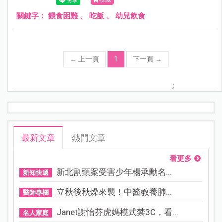
關鍵字：
餵食困難
、
吃飯
、
幼兒飲食
←
上一頁
1
下一頁
→
;
最新文章
熱門文章
看更多
新北割頸案受害少年楊承勳名...
新知快遞
立秋後秋燥來襲！中醫教養肺...
醫師專欄
Janet謝怡芬虎媽模式禁3C，看...
名人家庭