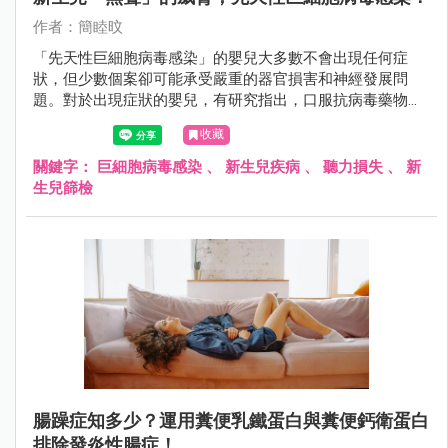
作者：簡睦旼
「先天性巨細胞病毒感染」的嬰兒大多數不會出現任何症
狀，但少數個案卻可能承受嚴重的器官損害和神經發展問
題。對於出現症狀的嬰兒，有研究指出，口服抗病毒藥物有
望改善其神經學發展，特別是降低聽力喪失的風險。
收藏
關鍵字：
巨細胞病毒感染
、
新生兒疾病
、
聽力損失
、
新
生兒篩檢
腸躁症知多少？運用糞便乳鐵蛋白與糞便鈣衛蛋白
排除發炎性腸症！