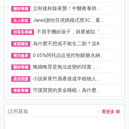
立秋後秋燥來襲！中醫教養肺...
醫師專欄
Janet謝怡芬虎媽模式禁3C，看...
名人家庭
不買手機給孩子，就要被貼「...
部落客專欄
為什麼不想或不敢生二胎？這8...
家庭關係
0.05%阿托品近視控制眼藥水納...
寶貝健康
晚婚晚育是無法改變的現實，...
醫師專欄
小說家青竹酒產後成半植物人...
產後照護
守護寶寶的黃金睡眠：為什麼...
專家專欄
試用募集
看更多