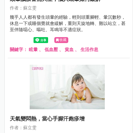
作者：蘇立雯
幾乎人人都有發生頭暈的經驗，輕則頭重腳輕、暈沉數秒，
休息一下或睡個覺就會緩解，重則天旋地轉、難以站立，甚
至伴隨噁心、嘔吐、耳鳴等不適症狀。
收藏
關鍵字：
眩暈
、
低血壓
、
貧血
、
生活作息
天氣變悶熱，當心手腳汗皰疹增
作者：蘇立雯