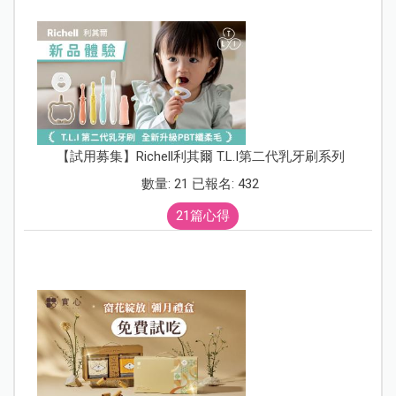
【試用募集】Richell利其爾 T.L.I第二代乳牙刷系列
數量: 21 已報名: 432
21篇心得