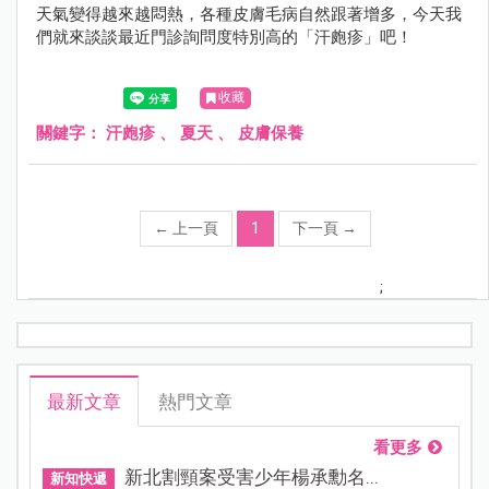
天氣變得越來越悶熱，各種皮膚毛病自然跟著增多，今天我
們就來談談最近門診詢問度特別高的「汗皰疹」吧！
收藏
關鍵字：
汗皰疹
、
夏天
、
皮膚保養
←
上一頁
1
下一頁
→
;
最新文章
熱門文章
看更多
新北割頸案受害少年楊承勳名...
新知快遞