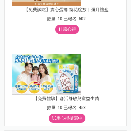
【免費試吃】實心蛋捲 窗花綻放｜彌月禮盒
數量: 10 已報名: 502
11篇心得
【免費體驗】森活舒敏兒童益生菌
數量: 10 已報名: 453
試用心得撰寫中