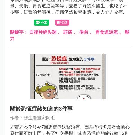
暈、失眠、胃食道逆流等等，去看了好幾次醫生，也吃了不
少藥，短暫的舒服後，病痛仍然緊緊跟隨，令人心力交瘁。
尤其是疫情肆虐期間，處在壓力環境的大家可能都受到了影
收藏
響，阿毛醫師告訴你關於自律神經失調你該知道的三件事！
關鍵字：
自律神經失調
、
頭痛
、
倦怠
、
胃食道逆流
、
壓
力
關於恐慌症該知道的3件事
作者：醫生漫畫家阿毛
周董周杰倫於4/7因恐慌症送醫治療。因為有很多患者會擔心
發作而不敢出門，甚至社交畏懼。其實恐慌症的盛行率比想