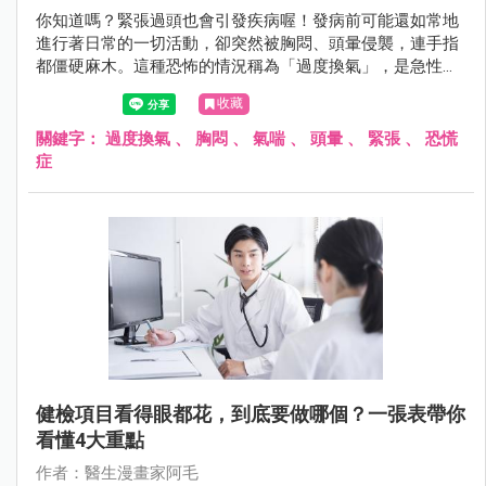
你知道嗎？緊張過頭也會引發疾病喔！發病前可能還如常地
進行著日常的一切活動，卻突然被胸悶、頭暈侵襲，連手指
都僵硬麻木。這種恐怖的情況稱為「過度換氣」，是急性情
緒造成自主神經失調所引起的。「過度換氣」的高風險族群
收藏
有哪些？發生時可以如何處理？阿毛醫師帶你認識！
關鍵字：
過度換氣
、
胸悶
、
氣喘
、
頭暈
、
緊張
、
恐慌
症
健檢項目看得眼都花，到底要做哪個？一張表帶你
看懂4大重點
作者：醫生漫畫家阿毛