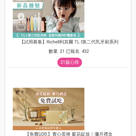
【試用募集】Richell利其爾 T.L.I第二代乳牙刷系列
數量: 21 已報名: 432
21篇心得
【免費試吃】實心蛋捲 窗花綻放｜彌月禮盒