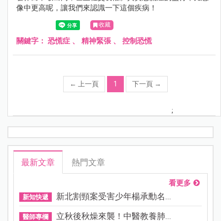
像中更高呢，讓我們來認識一下這個疾病！
收藏
關鍵字：
恐慌症
、
精神緊張
、
控制恐慌
←
上一頁
1
下一頁
→
;
最新文章
熱門文章
看更多
新北割頸案受害少年楊承勳名...
新知快遞
立秋後秋燥來襲！中醫教養肺...
醫師專欄