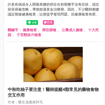
許多疾病或令人聞風喪膽的癌症在初期幾乎沒有症狀，或症
狀容易被忽略，導致錯過黃金治療期。因此，不少醫師都建
議定期做健康檢查，以便提早發現問題。但健康檢查有那麼
多項目，看得眼都花了，到底該怎麼選？哪些是自費的？哪
收藏
些又一定要做呢？
關鍵字：
健康檢查
、
癌症篩檢
、
公費成人健檢
、
十大死
因
、
子宮頸抹片檢查
中秋吃柚子要注意！醫師提醒4類常見的藥物食物
交互作用
作者：醫生漫畫家阿毛