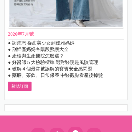
2026年7月號
● 謝沛恩 從甜美少女到優雅媽媽
● 剖婦產媽媽各階段照護大全
● 產檢與生產醫院怎麼選？
● 好醫師５大檢驗標準 選對醫院是風險管理
● 破解４個最常被誤解的寶寶安全感問題
● 藥膳、茶飲、日常保養 中醫觀點看產後掉髮
雜誌訂閱