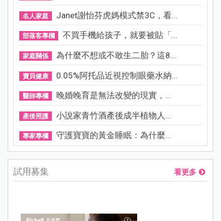
Janet謝怡芬虎媽模式禁3C，看...
名人家庭
不買手機給孩子，就要被貼「...
部落客專欄
為什麼不想或不敢生二胎？這8...
家庭關係
0.05%阿托品近視控制眼藥水納...
寶貝健康
晚婚晚育是無法改變的現實，...
醫師專欄
小說家青竹酒產後成半植物人...
產後照護
守護寶寶的黃金睡眠：為什麼...
專家專欄
試用募集
看更多