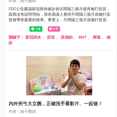
作者：柚子醫師
CDC公告建議新冠肺炎確診者在間隔三個月後再施打疫苗，
因爲沒有說明理由，很容易讓人覺得不間隔三個月就施打疫
苗會帶來嚴重的後果。事實上，不間隔三個月就施打疫苗並
不會傷害身體，只是浪費了疫苗的防護力。
收藏
關鍵字：
新冠肺炎
、
疫苗
、
莫德納
、
BNT
、
輝瑞
、
確
診
內外夾弓大立腕，正確洗手看影片、一起做！
作者：柚子醫師