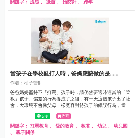
關鍵字：
流感
、
疫苗
、
預防針
、
跨年
當孩子在學校亂打人時，爸媽應該做的是……
作者：柚子醫師
爸爸媽媽堅持不「打罵」孩子時，請仍然要適時適當的「管
教」孩子。偏差的行為養成了之後，有一天這個孩子出了社
會，大環境不會像父母一樣寬容對待孩子的錯誤行為，當孩
子發現社會上的人不像以前一樣好欺負時，放心好了，孩子
收藏
還是有情緒的發洩出口的……他會回家欺負爸爸媽媽……
關鍵字：
打罵教育
、
愛的教育
、
教養
、
幼兒
、
幼兒園
、
親子關係