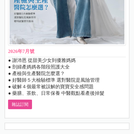
2026年7月號
● 謝沛恩 從甜美少女到優雅媽媽
● 剖婦產媽媽各階段照護大全
● 產檢與生產醫院怎麼選？
● 好醫師５大檢驗標準 選對醫院是風險管理
● 破解４個最常被誤解的寶寶安全感問題
● 藥膳、茶飲、日常保養 中醫觀點看產後掉髮
雜誌訂閱