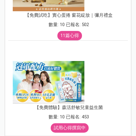
【免費試吃】實心蛋捲 窗花綻放｜彌月禮盒
數量: 10 已報名: 502
11篇心得
【免費體驗】森活舒敏兒童益生菌
數量: 10 已報名: 453
試用心得撰寫中