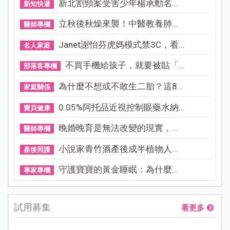
新北割頸案受害少年楊承勳名...
新知快遞
立秋後秋燥來襲！中醫教養肺...
醫師專欄
Janet謝怡芬虎媽模式禁3C，看...
名人家庭
不買手機給孩子，就要被貼「...
部落客專欄
為什麼不想或不敢生二胎？這8...
家庭關係
0.05%阿托品近視控制眼藥水納...
寶貝健康
晚婚晚育是無法改變的現實，...
醫師專欄
小說家青竹酒產後成半植物人...
產後照護
守護寶寶的黃金睡眠：為什麼...
專家專欄
試用募集
看更多