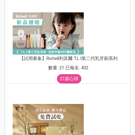
【試用募集】Richell利其爾 T.L.I第二代乳牙刷系列
數量: 21 已報名: 432
21篇心得