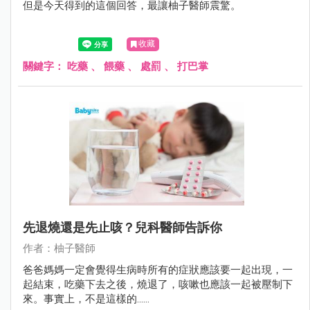
但是今天得到的這個回答，最讓柚子醫師震驚。
收藏
關鍵字：
吃藥
、
餵藥
、
處罰
、
打巴掌
先退燒還是先止咳？兒科醫師告訴你
作者：柚子醫師
爸爸媽媽一定會覺得生病時所有的症狀應該要一起出現，一
起結束，吃藥下去之後，燒退了，咳嗽也應該一起被壓制下
來。事實上，不是這樣的......