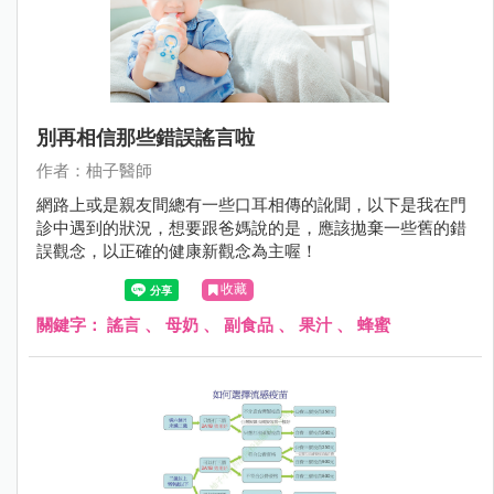
別再相信那些錯誤謠言啦
作者：柚子醫師
網路上或是親友間總有一些口耳相傳的訛聞，以下是我在門
診中遇到的狀況，想要跟爸媽說的是，應該拋棄一些舊的錯
誤觀念，以正確的健康新觀念為主喔！
收藏
關鍵字：
謠言
、
母奶
、
副食品
、
果汁
、
蜂蜜