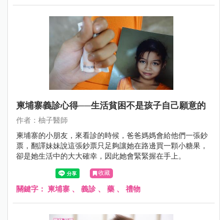
柬埔寨義診心得──生活貧困不是孩子自己願意的
作者：柚子醫師
柬埔寨的小朋友，來看診的時候，爸爸媽媽會給他們一張鈔
票，翻譯妹妹說這張鈔票只足夠讓她在路邊買一顆小糖果，
卻是她生活中的大大確幸，因此她會緊緊握在手上。
收藏
關鍵字：
柬埔寨
、
義診
、
藥
、
禮物