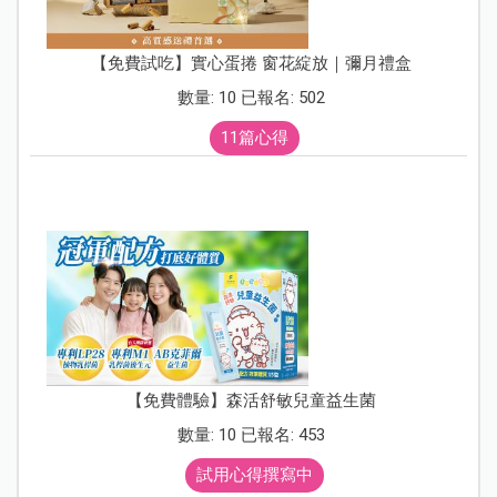
【免費試吃】實心蛋捲 窗花綻放｜彌月禮盒
數量: 10 已報名: 502
11篇心得
【免費體驗】森活舒敏兒童益生菌
數量: 10 已報名: 453
試用心得撰寫中