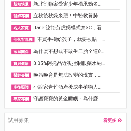
新北割頸案受害少年楊承勳名...
新知快遞
立秋後秋燥來襲！中醫教養肺...
醫師專欄
Janet謝怡芬虎媽模式禁3C，看...
名人家庭
不買手機給孩子，就要被貼「...
部落客專欄
為什麼不想或不敢生二胎？這8...
家庭關係
0.05%阿托品近視控制眼藥水納...
寶貝健康
晚婚晚育是無法改變的現實，...
醫師專欄
小說家青竹酒產後成半植物人...
產後照護
守護寶寶的黃金睡眠：為什麼...
專家專欄
試用募集
看更多