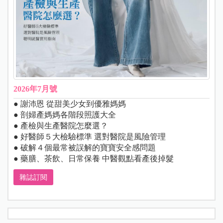
2026年7月號
● 謝沛恩 從甜美少女到優雅媽媽
● 剖婦產媽媽各階段照護大全
● 產檢與生產醫院怎麼選？
● 好醫師５大檢驗標準 選對醫院是風險管理
● 破解４個最常被誤解的寶寶安全感問題
● 藥膳、茶飲、日常保養 中醫觀點看產後掉髮
雜誌訂閱