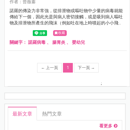
作者：曾薇蓁
諾羅的傳染力非常強，從排泄物或嘔吐物中少量的病毒就能
傳給下一個，因此光是與病人密切接觸，或是吸到病人嘔吐
物及排泄物所產生的飛沫（例如吐在地上時噴起的小小飛
沫）也可能受感染。
收藏
關鍵字：
諾羅病毒
、
腸胃炎
、
嬰幼兒
←
上一頁
1
下一頁
→
;
最新文章
熱門文章
看更多