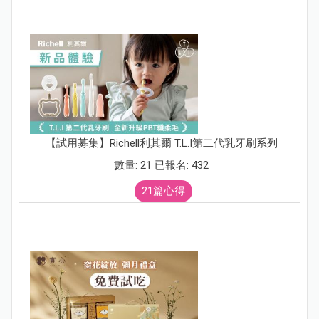
【試用募集】Richell利其爾 T.L.I第二代乳牙刷系列
數量: 21 已報名: 432
21篇心得