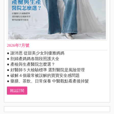
2026年7月號
● 謝沛恩 從甜美少女到優雅媽媽
● 剖婦產媽媽各階段照護大全
● 產檢與生產醫院怎麼選？
● 好醫師５大檢驗標準 選對醫院是風險管理
● 破解４個最常被誤解的寶寶安全感問題
● 藥膳、茶飲、日常保養 中醫觀點看產後掉髮
雜誌訂閱