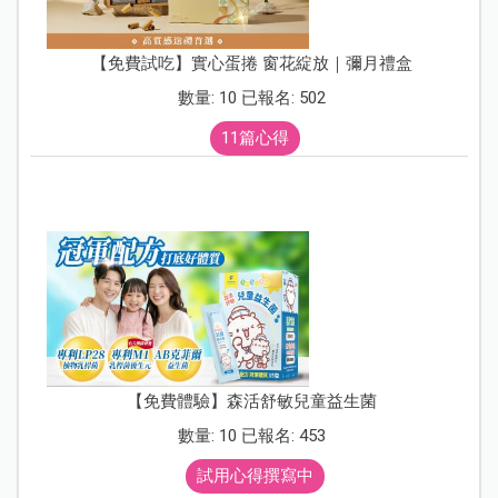
【免費試吃】實心蛋捲 窗花綻放｜彌月禮盒
數量: 10 已報名: 502
11篇心得
【免費體驗】森活舒敏兒童益生菌
數量: 10 已報名: 453
試用心得撰寫中