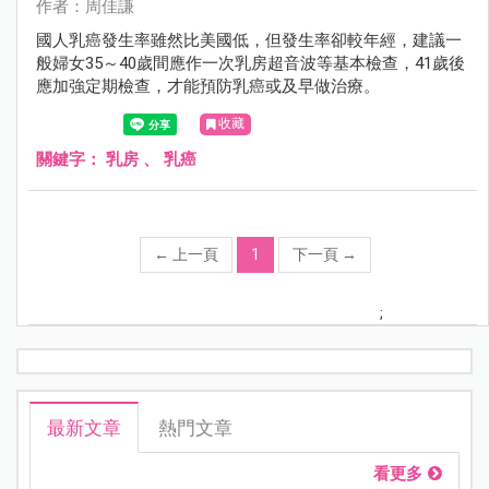
作者：周佳謙
國人乳癌發生率雖然比美國低，但發生率卻較年經，建議一
般婦女35～40歲間應作一次乳房超音波等基本檢查，41歲後
應加強定期檢查，才能預防乳癌或及早做治療。
收藏
關鍵字：
乳房
、
乳癌
←
上一頁
1
下一頁
→
;
最新文章
熱門文章
看更多