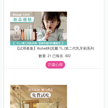
【試用募集】Richell利其爾 T.L.I第二代乳牙刷系列
數量: 21 已報名: 432
21篇心得