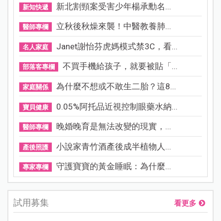
新北割頸案受害少年楊承勳名...
新知快遞
立秋後秋燥來襲！中醫教養肺...
醫師專欄
Janet謝怡芬虎媽模式禁3C，看...
名人家庭
不買手機給孩子，就要被貼「...
部落客專欄
為什麼不想或不敢生二胎？這8...
家庭關係
0.05%阿托品近視控制眼藥水納...
寶貝健康
晚婚晚育是無法改變的現實，...
醫師專欄
小說家青竹酒產後成半植物人...
產後照護
守護寶寶的黃金睡眠：為什麼...
專家專欄
試用募集
看更多